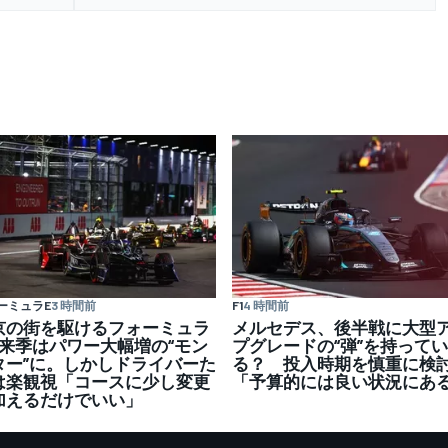
ーミュラE
3 時間前
F1
4 時間前
京の街を駆けるフォーミュラ
メルセデス、後半戦に大型
、来季はパワー大幅増の“モン
プグレードの“弾”を持ってい
ター”に。しかしドライバーた
る？ 投入時期を慎重に検
は楽観視「コースに少し変更
「予算的には良い状況にあ
加えるだけでいい」