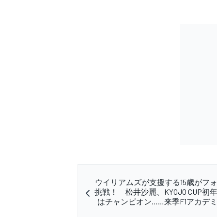
ウイリアムズが支援する15歳がフ
挑戦！ 松井沙麗、KYOJO CUP初
はチャンピオン……来季F1アカデ