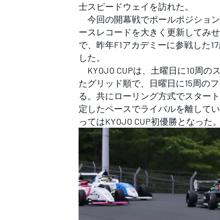
フォーミュラE
士スピードウェイを訪れた。
今回の開幕戦でポールポジション
ースレコードを大きく更新してみせた。
で、昨年F1アカデミーに参戦した1
した。
KYOJO CUPは、土曜日に10
たグリッド順で、日曜日に15周の
る。共にローリング方式でスタート
定したペースでライバルを離してい
ってはKYOJO CUP初優勝となった