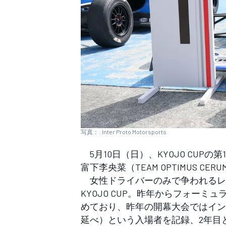
WEC
写真：: Inter Proto Motorsports
5月10日（日）、KYOJO CUP
富下李央菜（TEAM OPTIMUS C
女性ドライバーのみで争われるレー
KYOJO CUP。昨年からフォー
めており、昨年の開幕大会ではインタ
延べ）という入場者を記録、2年目と