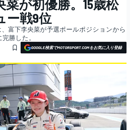
菜が初優勝。15歳松
ュー戦9位
開幕戦では、富下李央菜が予選ポールポジションから
に完勝した。
GOOGLE検索でMOTORSPORT.COMをお気に入り登録