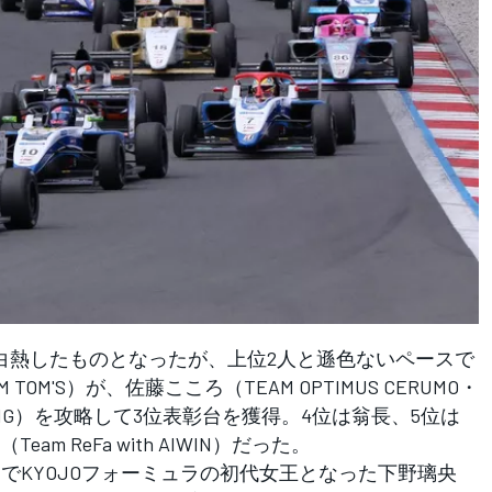
熱したものとなったが、上位2人と遜色ないペースで
TOM'S）が、佐藤こころ（TEAM OPTIMUS CERUMO・
m KCMG）を攻略して3位表彰台を獲得。4位は翁長、5位は
 ReFa with AIWIN）だった。
でKYOJOフォーミュラの初代女王となった下野璃央