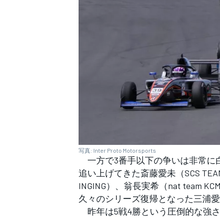
写真: Inter Proto Motorsports
一方で3番手以下の争いは非常に白
追い上げてきた斎藤愛未（SCS TEAM 
INGING）、翁長実希（nat tea
久々のシリーズ復帰となった三浦愛（Team
昨年は5戦4勝という圧倒的な強さ
すべてのカテゴリー