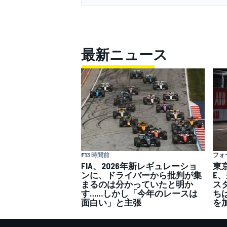
最新ニュース
F1
3 時間前
フォ
FIA、2026年新レギュレーショ
東
ンに、ドライバーから批判が集
E
まるのは分かっていたと明か
ス
す……しかし「今年のレースは
ち
面白い」と主張
を