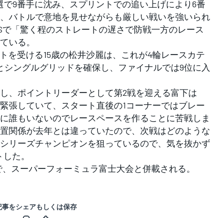
UL）は、予選で9番手に沈み、スプリントでの追い上げにより6番
、バトルで意地を見せながらも厳しい戦いを強いられ
NSで「驚く程のストレートの遅さで防戦一方のレース
ている。
トを受ける15歳の松井沙麗は、これが4輪レースカテ
とシングルグリッドを確保し、ファイナルでは9位に入
し、ポイントリーダーとして第2戦を迎える富下は
緊張していて、スタート直後の1コーナーではブレー
に誰もいないのでレースペースを作ることに苦戦しま
置関係が去年とは違っていたので、次戦はどのような
シリーズチャンピオンを狙っているので、気を抜かず
トした。
催で、スーパーフォーミュラ富士大会と併載される。
記事をシェアもしくは保存