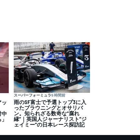
スーパーフォーミュラ
5 時間前
雨のSF富士で予選トップ3に入
アッ
ったブラウニングとオサリバ
ン。知られざる数奇な“腐れ
討中
縁”｜英国人ジャーナリスト”ジ
る」
ェイミー”の日本レース探訪記