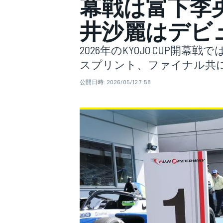
幕戦は富下李央
井沙麗はデビ
スーパーフォーミュラ
2026年のKYOJO CUP
スプリント、ファイナル共
公開日時:
2026/05/12 7:58
スーパーGT