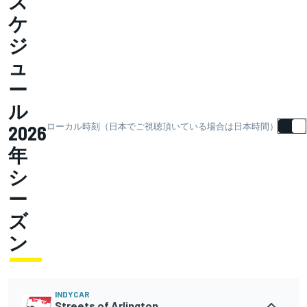
ス
ケ
ジ
ュ
ー
ル
ローカル時刻（日本でご視聴頂いている場合は日本時間）
2026
年
シ
ー
ズ
ン
INDYCAR
Streets of Arlington