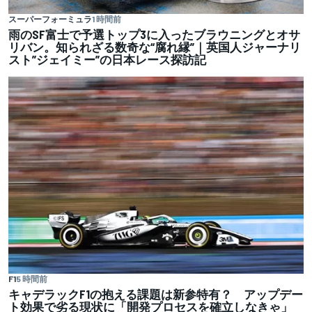
スーパーフォーミュラ
1 時間前
雨のSF富士で予選トップ3に入ったブラウニングとオサ
リバン。知られざる数奇な“腐れ縁”｜英国人ジャーナリ
スト”ジェイミー”の日本レース探訪記
F1
5 時間前
キャデラックF1の抱える課題は新参特有？ アップデー
ト効果で劣る現状に「開発プロセスを確立しなきゃ」