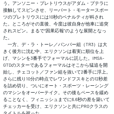
う。アンソニー・プレトリウスがアダム・プテラに
接触してスピンさせ、リーパート・モータースポー
ツのプレトリウスには10秒のペナルティが科され
た。ところがその直後、今度は彼自身が他車に追突
されスピン。まるで“因果応報”のような展開となっ
た。
一方、デ・ラ・トーレ／バンバー組（TR3）は大
きく後方に沈む中、エリクソンは着実に順位を上
げ、マシンを3番手でフォーマルに託した。IMSA-
GTDのスターであるフォーマルはそこから猛追を開
始し、チェコット／ファン組を抜いて2番手に浮上。
さらに残り10分の時点でレワンドフスキとの12秒差
を詰め切り、ついにオート・スポーツ・レーシング
のマシンをオーバーテイク。その後もペースを緩め
ることなく、フィニッシュまでに6.6秒の差を築いて
チェッカーを受け、エリクソンと共にPROクラスの
タイトルを祝った。