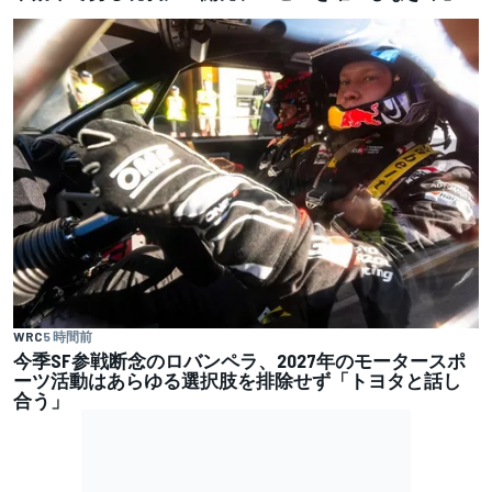
WRC
5 時間前
今季SF参戦断念のロバンペラ、2027年のモータースポ
ーツ活動はあらゆる選択肢を排除せず「トヨタと話し
合う」