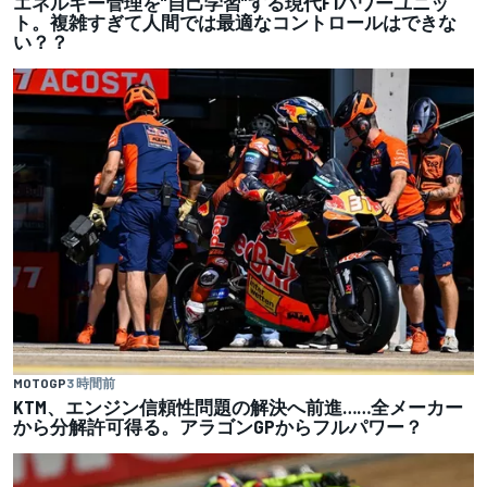
エネルギー管理を”自己学習”する現代F1パワーユニッ
ト。複雑すぎて人間では最適なコントロールはできな
い？？
MOTOGP
3 時間前
KTM、エンジン信頼性問題の解決へ前進……全メーカー
から分解許可得る。アラゴンGPからフルパワー？