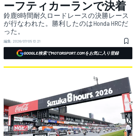
ーフティカーランで決着
鈴鹿8時間耐久ロードレースの決勝レース
が行なわれた。勝利したのはHonda HRCだ
った。
編集:
2026/07/05 13:21
GOOGLE検索でMOTORSPORT.COMをお気に入り登録