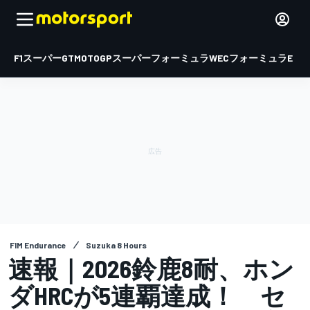
F1
スーパーGT
MOTOGP
スーパーフォーミュラ
WEC
フォーミュラE
FIM Endurance
Suzuka 8 Hours
速報｜2026鈴鹿8耐、ホン
ダHRCが5連覇達成！ セ