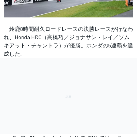
鈴鹿8時間耐久ロードレースの決勝レースが行なわ
れ、Honda HRC（高橋巧／ジョナサン・レイ／ソム
キアット・チャントラ）が優勝。ホンダの5連覇を達
成した。