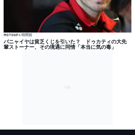
MOTOGP
4 時間前
バニャイヤは貧乏くじを引いた？ ドゥカティの大先
輩ストーナー、その境遇に同情「本当に気の毒」