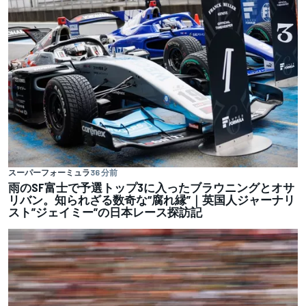
スーパーフォーミュラ
36 分前
雨のSF富士で予選トップ3に入ったブラウニングとオサ
リバン。知られざる数奇な“腐れ縁”｜英国人ジャーナリ
スト”ジェイミー”の日本レース探訪記