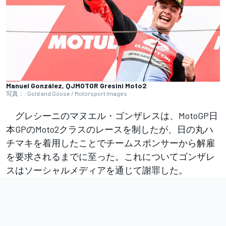
Manuel González, QJMOTOR Gresini Moto2
写真：: Gold and Goose / Motorsport Images
グレシーニのマヌエル・ゴンザレスは、MotoGP日
本GPのMoto2クラスのレースを制したが、日の丸ハ
チマキを着用したことでチームスポンサーから解雇
を要求されるまでに至った。これについてゴンザレ
スはソーシャルメディアを通じて謝罪した。