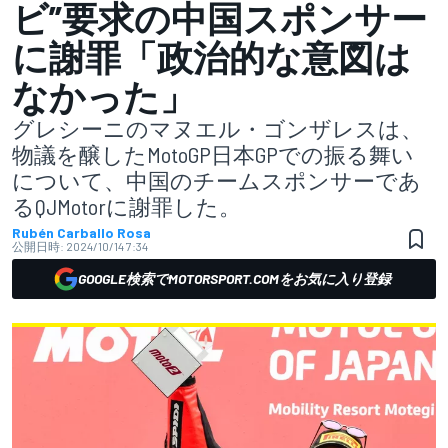
ビ”要求の中国スポンサー
に謝罪「政治的な意図は
なかった」
グレシーニのマヌエル・ゴンザレスは、
物議を醸したMotoGP日本GPでの振る舞い
について、中国のチームスポンサーであ
るQJMotorに謝罪した。
Rubén Carballo Rosa
公開日時:
2024/10/14 7:34
GOOGLE検索でMOTORSPORT.COMをお気に入り登録