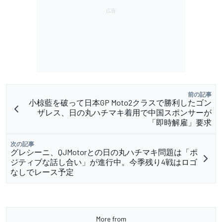
前の記事
小椋藍を破って日本GP Moto2クラスで勝利したゴン
ザレス、日の丸ハチマキ着用で中国スポンサーが
「即時解雇」要求
次の記事
グレシーニ、QJMotorとの日の丸ハチマキ問題は「ポ
ジティブな話し合い」が進行中。今季残り4戦はロゴ
なしでレース予定
More from