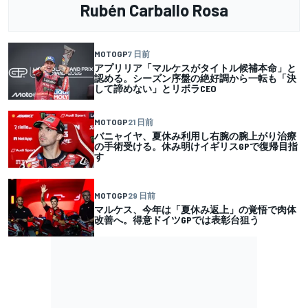
Rubén Carballo Rosa
MOTOGP
7 日前
アプリリア「マルケスがタイトル候補本命」と
認める。シーズン序盤の絶好調から一転も「決
して諦めない」とリボラCEO
MOTOGP
21 日前
バニャイヤ、夏休み利用し右腕の腕上がり治療
の手術受ける。休み明けイギリスGPで復帰目指
す
MOTOGP
29 日前
マルケス、今年は「夏休み返上」の覚悟で肉体
改善へ。得意ドイツGPでは表彰台狙う