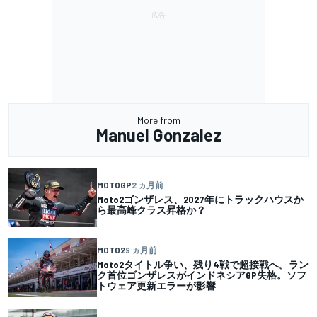
More from
Manuel Gonzalez
MOTOGP
2 ヵ月前
Moto2ゴンザレス、2027年にトラックハウスか
ら最高峰クラス昇格か？
MOTO2
9 ヵ月前
Moto2タイトル争い、残り4戦で超接戦へ。ラン
ク首位ゴンザレスがインドネシアGP失格。ソフ
トウェア更新エラーが影響