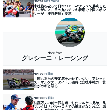
MOTO2
2024/10/10
小椋藍を破って日本GP Moto2クラスで勝利した
ゴンザレス、日の丸ハチマキ着用で中国スポン
サーが「即時解雇」要求
More from
グレシーニ・レーシング
MOTOGP
1 日前
「誰も本当の安定感を示せていない」アレック
ス・マルケス、タイトル獲得には後半戦の一貫
性がカギと語る
MOTOGP
2 日前
波乱万丈の前半戦を過ごしたマルケス兄弟。兄
マルクは「バルセロナでの事故がなければ、弟