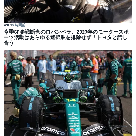
WRC
5 時間前
今季SF参戦断念のロバンペラ、2027年のモータースポ
ーツ活動はあらゆる選択肢を排除せず「トヨタと話し
合う」