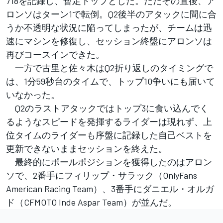
718を記録し、暫定トップとした。ただその直後、ア
ロンソはターン1で転倒。Q2後半のアタックに間に合
うか不透明な状況に陥ってしまったが、チームは迅
速にマシンを修復し、セッション終盤にアロンソは
再びコースインできた。
一方で古里と佐々木はQ2折り返しのタイミングで
は、1分59秒台のタイムで、トップ10争いにも届いて
いなかった。
Q2のラストアタックではトップ3に食い込んでく
るようなスピードを発揮するライダーは現れず、上
位タイムのライダーも序盤に記録した自己ベストを
更新できないままセッションを終えた。
最終的にポールポジションを獲得したのはアロン
ソで、2番手にフィリップ・サラック（OnlyFans
American Racing Team）、3番手にダニエル・オルガ
ド（CFMOTO Inde Aspar Team）が並んだ。