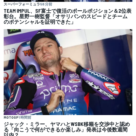
スーパーフォーミュラ
58 分前
TEAM IMPUL、SF富士で復活のポールポジション＆2位表
彰台。星野一樹監督「オサリバンのスピードとチーム
のポテンシャルを証明できた」
MOTOGP
1 時間前
ジャック・ミラー、ヤマハとWSBK移籍を交渉中と認め
る「向こうで何ができるか楽しみ」発表は今後数週間
以内？