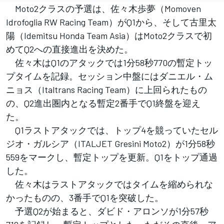
Moto2クラスの予選は、佐々木歩夢（Momoven
Idrofoglia RW Racing Team）がQ1から、そして古里太
陽（Idemitsu Honda Team Asia）はMoto2クラスで初
めてQ2への直接進出を決めた。
佐々木はQ1のアタックでは1分58秒770の暫定トッ
プタイムを記録。セッション中盤にはダニエル・ム
ニョス（Italtrans Racing Team）に上回られたもの
の、Q2進出圏内となる暫定2番手でQ1終盤を迎え
た。
Q1ラストアタックでは、トップ4を競っていたセル
ジオ・ガルシア（ITALJET Gresini Moto2）が1分58秒
559をマークし、暫定トップを更新。Q1をトップ通過
した。
佐々木はラストアタックではタイムを縮められな
かったものの、3番手でQ1を突破した。
予選Q2が始まると、ダビド・アロンソが1分57秒