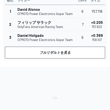
順位
ライダー
LAPS
タイム
David Alonso
1
6
1'57.718
CFMOTO Power Electronics Aspar Team
フィリップ サラック
+0.205
2
7
OnlyFans American Racing Team
1'57.923
Daniel Holgado
+0.389
3
6
CFMOTO Power Electronics Aspar Team
1'58.107
フルリザルトを見る