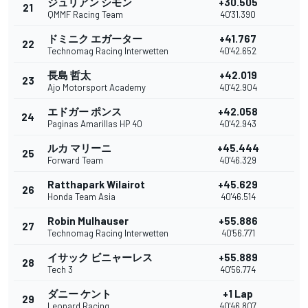
ジュリアン シモン
+30.505
21
QMMF Racing Team
40'31.390
ドミニク エガーター
+41.767
22
Technomag Racing Interwetten
40'42.652
長島 哲太
+42.019
23
Ajo Motorsport Academy
40'42.904
エドガー ポンス
+42.058
24
Paginas Amarillas HP 40
40'42.943
ルカ マリーニ
+45.444
25
Forward Team
40'46.329
Ratthapark Wilairot
+45.629
26
Honda Team Asia
40'46.514
Robin Mulhauser
+55.886
27
Technomag Racing Interwetten
40'56.771
イサック ビニャーレス
+55.889
28
Tech 3
40'56.774
ダニー ケント
+1 Lap
29
Leopard Racing
40'46.807