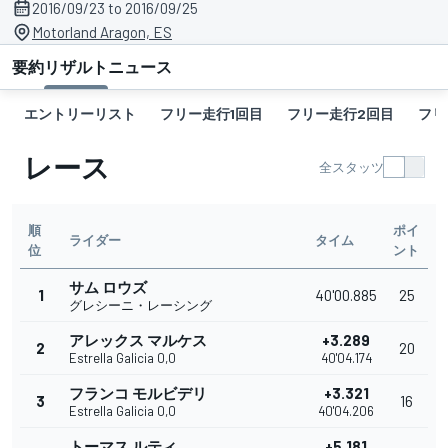
2016/09/23 to 2016/09/25
Motorland Aragon, ES
要約
リザルト
ニュース
エントリーリスト
フリー走行1回目
フリー走行2回目
フリ
レース
全スタッツ
順
ポイ
ライダー
タイム
位
ント
サム ロウズ
1
40'00.885
25
グレシーニ・レーシング
アレックス マルケス
+3.289
2
20
Estrella Galicia 0,0
40'04.174
フランコ モルビデリ
+3.321
3
16
Estrella Galicia 0,0
40'04.206
トーマス ルティ
+5.181