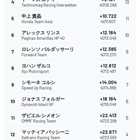
4
13
Technomag Racing Interwetten
40'06.066
中上 貴晶
+10.722
5
11
Honda Team Asia
40'11.607
アレックス リンス
+12.164
6
10
Paginas Amarillas HP 40
40'13.049
ロレンソ バルダッサーリ
+12.385
7
9
Forward Team
40'13.270
ヨハン ザルコ
+12.612
8
8
Ajo Motorsport
40'13.497
シモーネ コルシ
+14.004
9
7
Speed Up Racing
40'14.889
ジョナス フォルガー
+18.164
10
6
Dynavolt Intact GP
40'19.049
ザビエル シメオン
+22.413
11
5
QMMF Racing Team
40'23.298
マッティア パッシーニ
+22.671
12
4
Italtrans Racing Team
40'23.556