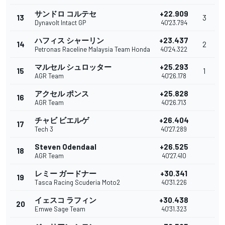
サンドロ コルテセ
+22.909
13
3
Dynavolt Intact GP
40'23.794
ハフィス シャーリン
+23.437
14
2
Petronas Raceline Malaysia Team Honda
40'24.322
マルセル シュロッター
+25.293
15
1
AGR Team
40'26.178
アクセル ポンス
+25.828
16
AGR Team
40'26.713
チャビ ビエルゲ
+26.404
17
Tech 3
40'27.289
Steven Odendaal
+26.525
18
AGR Team
40'27.410
レミー ガードナー
+30.341
19
Tasca Racing Scuderia Moto2
40'31.226
イェスコ ラフィン
+30.438
20
Emwe Sage Team
40'31.323