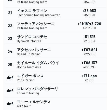
Italtrans Racing Team
41'57.608
イェスコ ラフィン
+38.953
21
Technomag Racing Interwetten
41'59.031
マッティア パッシーニ
+41:18'43.720
22
Italtrans Racing Team
42''03.798
サンドロ コルテセ
+51.515
23
Dynavolt Intact GP
42'11.593
アクセル バッサーニ
+1'07.841
24
Speed Up Racing
42'27.919
カイルール イダム パウイ
+1'08.137
25
Honda Team Asia
42'28.215
エドガー ポンス
+17 Laps
dnf
Pons Racing
4'31.581
ロレンソ バルダッサーリ
dnf
Forward Racing
ヨニー エルナンデス
dnf
AGR Team