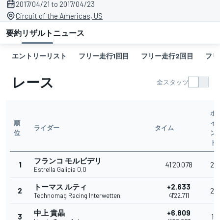
2017/04/21 to 2017/04/23
Circuit of the Americas, US
要約
リザルト
ニュース
エントリーリスト
フリー走行1回目
フリー走行2回目
フリ
レース
全スタッツ
ポ
順
イ
ライダー
タイム
位
ン
ト
フランコ モルビデリ
1
41'20.078
25
Estrella Galicia 0,0
トーマス ルティ
+2.633
2
20
Technomag Racing Interwetten
41'22.711
中上 貴晶
+6.809
3
16