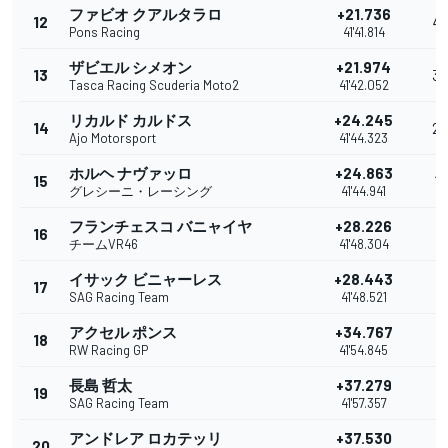
ファビオ クアルタラロ
+21.736
12
4
Pons Racing
41'41.814
ザビエル シメオン
+21.974
13
3
Tasca Racing Scuderia Moto2
41'42.052
リカルド カルドス
+24.245
14
2
Ajo Motorsport
41'44.323
ホルヘ ナヴァッロ
+24.863
15
1
グレシーニ・レーシング
41'44.941
フランチェスコ バニャイヤ
+28.226
16
チームVR46
41'48.304
イサック ビニャーレス
+28.443
17
SAG Racing Team
41'48.521
アクセル ポンス
+34.767
18
RW Racing GP
41'54.845
長島 哲太
+37.279
19
SAG Racing Team
41'57.357
アンドレア ロカテッリ
+37.530
20