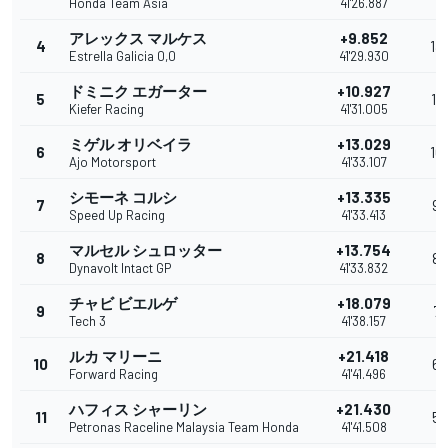
Honda Team Asia
41'26.887
アレックス マルケス
+9.852
4
13
Estrella Galicia 0,0
41'29.930
ドミニク エガーター
+10.927
5
11
Kiefer Racing
41'31.005
ミゲル オリベイラ
+13.029
6
10
Ajo Motorsport
41'33.107
シモーネ コルシ
+13.335
7
9
Speed Up Racing
41'33.413
マルセル シュロッター
+13.754
8
8
Dynavolt Intact GP
41'33.832
チャビ ビエルゲ
+18.079
9
7
Tech 3
41'38.157
ルカ マリーニ
+21.418
10
6
Forward Racing
41'41.496
ハフィス シャーリン
+21.430
11
5
Petronas Raceline Malaysia Team Honda
41'41.508