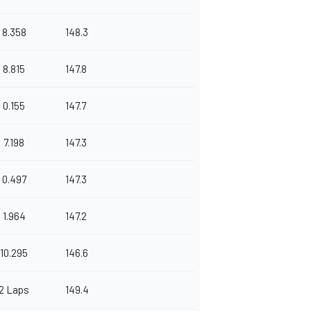
8.358
148.3
8.815
147.8
0.155
147.7
7.198
147.3
0.497
147.3
1.964
147.2
10.295
146.6
2 Laps
149.4