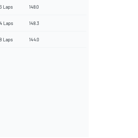
6 Laps
148.0
4 Laps
148.3
8 Laps
144.0