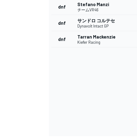
Stefano Manzi
dnf
チームVR46
サンドロ コルテセ
dnf
Dynavolt Intact GP
Tarran Mackenzie
dnf
Kiefer Racing