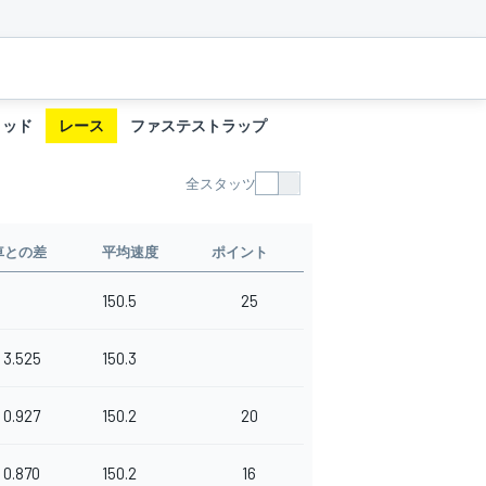
リッド
レース
ファステストラップ
全スタッツ
車との差
平均速度
ポイント
150.5
25
3.525
150.3
0.927
150.2
20
0.870
150.2
16