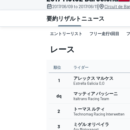
|
2017/06/09 to 2017/06/11
Circuit de Ba
スーパーフォーミュラ
要約
リザルト
ニュース
エントリーリスト
フリー走行1回目
レース
順位
ライダー
アレックス マルケス
スーパーGT
1
Estrella Galicia 0,0
マッティア パッシーニ
dq
Italtrans Racing Team
トーマス ルティ
2
Technomag Racing Interwetten
ミゲル オリベイラ
3
Ajo Motorsport