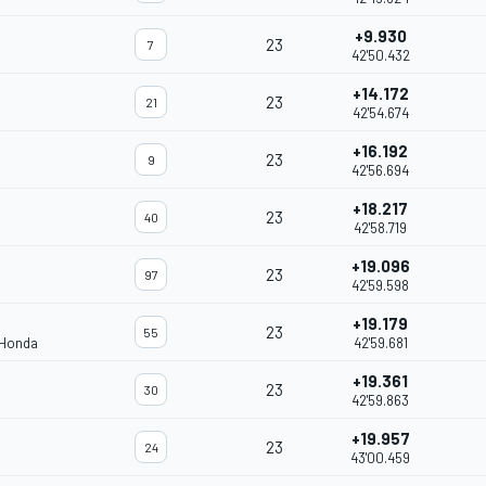
+9.930
23
7
42'50.432
+14.172
23
21
42'54.674
+16.192
23
9
42'56.694
+18.217
23
40
42'58.719
+19.096
23
97
42'59.598
+19.179
23
55
 Honda
42'59.681
+19.361
23
30
42'59.863
+19.957
23
24
43'00.459