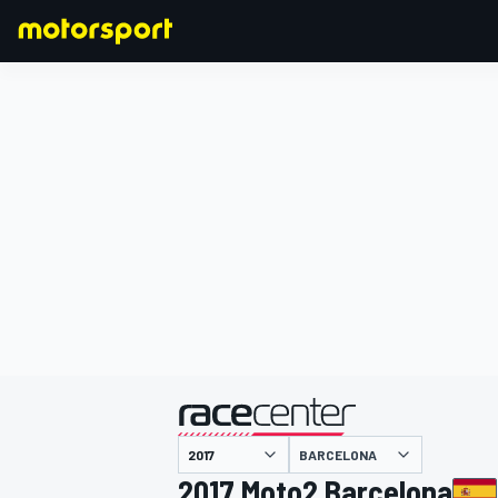
F1
MOTOGP
主催
BARCELONA
2017 Moto2 Barcelona