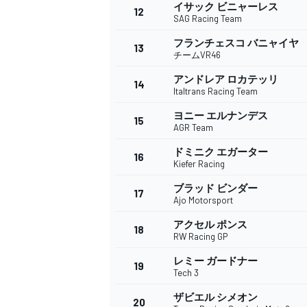
フォーミュラE
イサック ビニャーレス
12
SAG Racing Team
フランチェスコ バニャイヤ
13
チームVR46
アンドレア ロカテッリ
14
Italtrans Racing Team
ヨニー エルナンデス
15
AGR Team
ドミニク エガーター
16
Kiefer Racing
ブラッド ビンダー
17
Ajo Motorsport
アクセル ポンス
18
RW Racing GP
レミー ガードナー
19
Tech 3
ザビエル シメオン
20