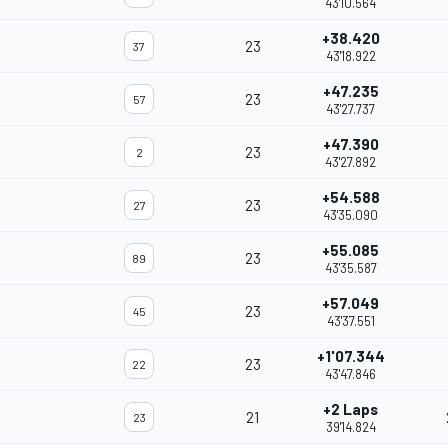
43'10.564
+38.420
23
37
43'18.922
+47.235
23
57
43'27.737
+47.390
23
2
43'27.892
+54.588
23
27
43'35.090
+55.085
23
89
43'35.587
+57.049
23
45
43'37.551
+1'07.344
23
22
43'47.846
+2 Laps
21
23
39'14.824