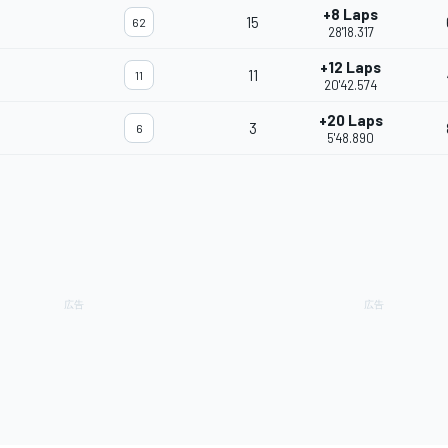
+8 Laps
15
62
28'18.317
+12 Laps
11
11
20'42.574
+20 Laps
3
6
5'48.890