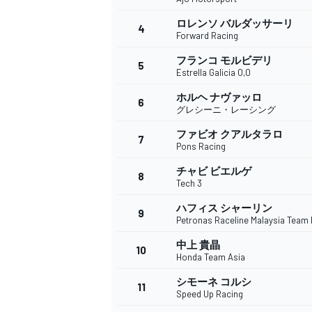
ロレンソ バルダッサーリ
4
Forward Racing
フランコ モルビデリ
5
WEC
Estrella Galicia 0,0
ホルヘ ナヴァッロ
6
グレシーニ・レーシング
ファビオ クアルタラロ
7
Pons Racing
チャビ ビエルゲ
8
Tech 3
ハフィス シャーリン
9
Petronas Raceline Malaysia Team
中上 貴晶
10
Honda Team Asia
シモーネ コルシ
11
Speed Up Racing