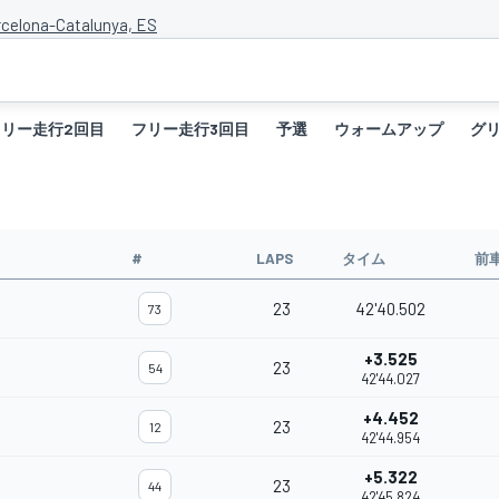
rcelona-Catalunya, ES
フリー走行2回目
フリー走行3回目
予選
ウォームアップ
グ
#
LAPS
タイム
前
23
42'40.502
73
+3.525
23
54
42'44.027
+4.452
23
12
42'44.954
+5.322
23
44
42'45.824