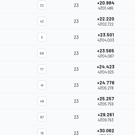
+20.984
23
32
43'01.486
+22.220
23
42
43'02.722
+23.501
23
5
43'04.003
+23.565
23
68
43'04.067
+24.423
23
77
43'04.925
+24.776
23
41
43'05.278
+25.257
23
49
43'05.759
+29.261
23
87
43'09.763
+30.062
23
19