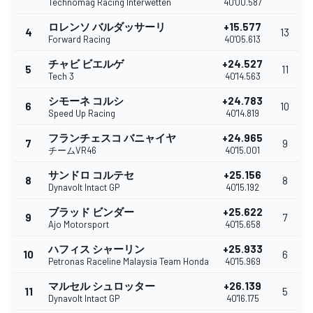
Technomag Racing Interwetten
40'00.587
ロレンソ バルダッサーリ
+15.577
4
13
Forward Racing
40'05.613
チャビ ビエルゲ
+24.527
5
11
Tech 3
40'14.563
シモーネ コルシ
+24.783
6
10
Speed Up Racing
40'14.819
フランチェスコ バニャイヤ
+24.965
7
9
チームVR46
40'15.001
サンドロ コルテセ
+25.156
8
8
Dynavolt Intact GP
40'15.192
ブラッド ビンダー
+25.622
9
7
Ajo Motorsport
40'15.658
ハフィス シャーリン
+25.933
10
6
Petronas Raceline Malaysia Team Honda
40'15.969
マルセル シュロッター
+26.139
11
5
Dynavolt Intact GP
40'16.175