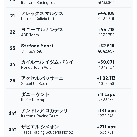
Italtrans Racing Team
40'33.944
アレックス マルケス
+44.165
21
Estrella Galicia 0,0
40'34.201
ヨニー エルナンデス
+45.719
22
AGR Team
40'35.755
Stefano Manzi
+52.618
23
チームVR46
40'42.654
カイルール イダム パウイ
+59.071
24
Honda Team Asia
40'49.107
アクセル バッサーニ
+1'02.113
25
Speed Up Racing
40'52.149
ダニー ケント
+11 Laps
Kiefer Racing
24'33.185
アンドレア ロカテッリ
+16 Laps
dnf
Italtrans Racing Team
12'35.848
ザビエル シメオン
+21 Laps
dnf
Tasca Racing Scuderia Moto2
3'33.461