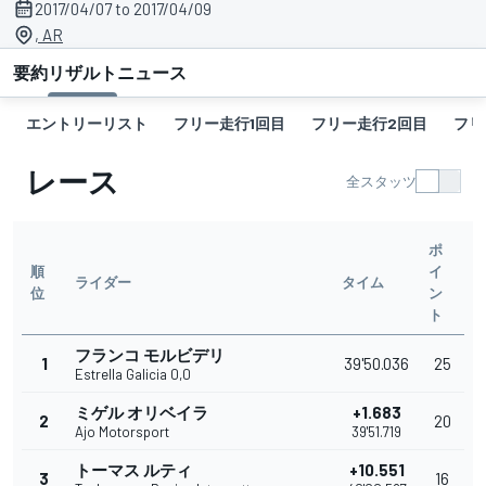
2017/04/07 to 2017/04/09
, AR
要約
リザルト
ニュース
エントリーリスト
フリー走行1回目
フリー走行2回目
フリ
レース
全スタッツ
ポ
順
イ
ライダー
タイム
位
ン
ト
フランコ モルビデリ
1
39'50.036
25
Estrella Galicia 0,0
ミゲル オリベイラ
+1.683
2
20
Ajo Motorsport
39'51.719
トーマス ルティ
+10.551
3
16