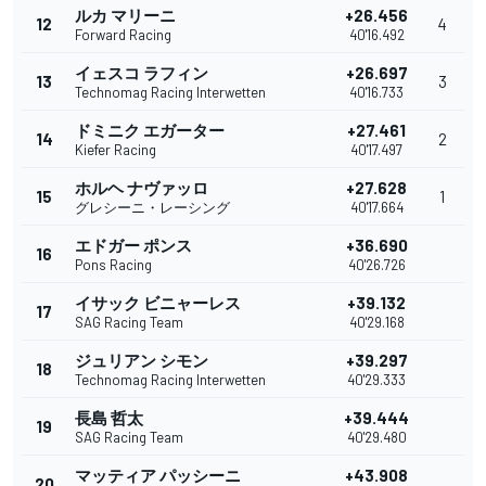
ルカ マリーニ
+26.456
12
4
Forward Racing
40'16.492
イェスコ ラフィン
+26.697
13
3
Technomag Racing Interwetten
40'16.733
ドミニク エガーター
+27.461
14
2
Kiefer Racing
40'17.497
ホルヘ ナヴァッロ
+27.628
15
1
グレシーニ・レーシング
40'17.664
エドガー ポンス
+36.690
16
Pons Racing
40'26.726
イサック ビニャーレス
+39.132
17
SAG Racing Team
40'29.168
ジュリアン シモン
+39.297
18
Technomag Racing Interwetten
40'29.333
長島 哲太
+39.444
19
SAG Racing Team
40'29.480
マッティア パッシーニ
+43.908
20