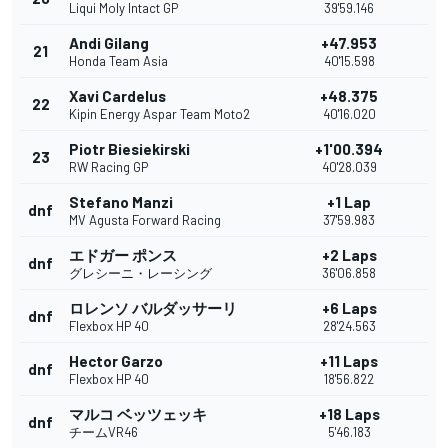
Liqui Moly Intact GP
39'59.146
Andi Gilang
+47.953
21
Honda Team Asia
40'15.598
Xavi Cardelus
+48.375
22
Kipin Energy Aspar Team Moto2
40'16.020
Piotr Biesiekirski
+1'00.394
23
RW Racing GP
40'28.039
Stefano Manzi
+1 Lap
dnf
MV Agusta Forward Racing
37'59.983
エドガー ポンス
+2 Laps
dnf
グレシーニ・レーシング
36'06.858
ロレンソ バルダッサーリ
+6 Laps
dnf
Flexbox HP 40
28'24.563
Hector Garzo
+11 Laps
dnf
Flexbox HP 40
18'56.822
マルコ ベッツェッキ
+18 Laps
dnf
チームVR46
5'46.183