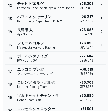
チャビ ビエルゲ
+26.206
12
4
Petronas Raceline Malaysia Team Honda
39'53.851
ハフィス シャーリン
+26.317
13
3
Kipin Energy Aspar Team Moto2
39'53.962
長島 哲太
+26.685
14
2
Ajo Motorsport
39'54.330
シモーネ コルシ
+26.899
15
1
MV Agusta Forward Racing
39'54.544
ボー ベンスナイダー
+27.404
16
RW Racing GP
39'55.049
ニッコロ ブレガ
+30.319
17
グレシーニ・レーシング
39'57.964
ロレンソ ダラ・ポルタ
+30.707
18
Italtrans Racing Team
39'58.352
ソムキャット チャントラ
+30.980
19
Honda Team Asia
39'58.625
マルセル シュロッター
+31.501
20