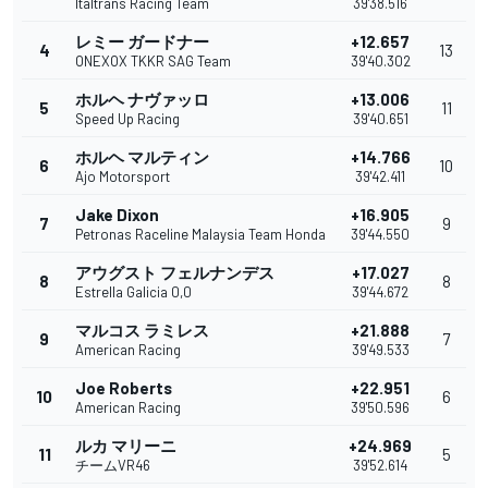
Italtrans Racing Team
39'38.516
レミー ガードナー
+12.657
4
13
ONEXOX TKKR SAG Team
39'40.302
ホルヘ ナヴァッロ
+13.006
5
11
Speed Up Racing
39'40.651
ホルヘ マルティン
+14.766
6
10
Ajo Motorsport
39'42.411
Jake Dixon
+16.905
7
9
Petronas Raceline Malaysia Team Honda
39'44.550
アウグスト フェルナンデス
+17.027
8
8
Estrella Galicia 0,0
39'44.672
マルコス ラミレス
+21.888
9
7
American Racing
39'49.533
Joe Roberts
+22.951
10
6
American Racing
39'50.596
ルカ マリーニ
+24.969
11
5
チームVR46
39'52.614