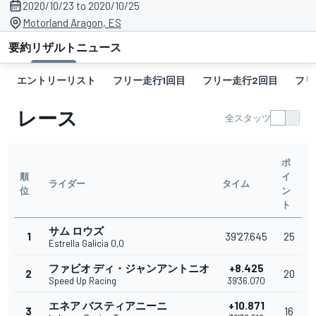
2020/10/23 to 2020/10/25
Motorland Aragon, ES
要約
リザルト
ニュース
エントリーリスト
フリー走行1回目
フリー走行2回目
フリ
レース
全スタッツ
ポ
順
イ
ライダー
タイム
位
ン
ト
サム ロウズ
1
39'27.645
25
Estrella Galicia 0,0
ファビオ ディ・ジャンアントニオ
+8.425
2
20
Speed Up Racing
39'36.070
エネア バスティアニーニ
+10.871
3
16