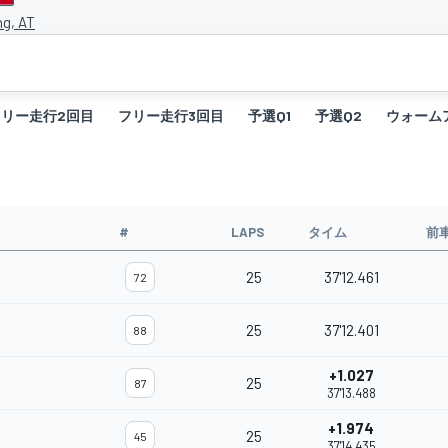
ng, AT
フリー走行2回目
フリー走行3回目
予選Q1
予選Q2
ウォーム
#
LAPS
タイム
前
25
37'12.461
72
25
37'12.401
88
+1.027
25
87
37'13.488
+1.974
25
45
37'14.435