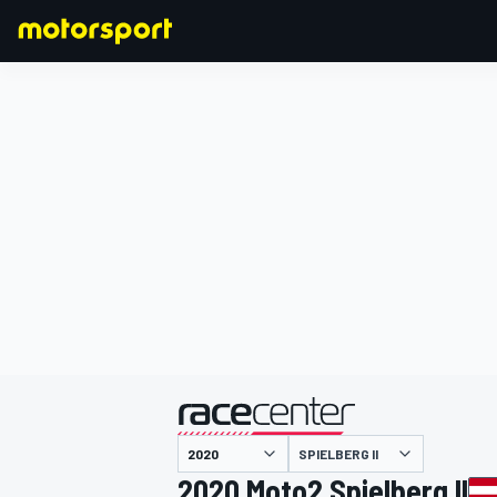
F1
MOTOGP
主催
SPIELBERG II
2020 Moto2 Spielberg II