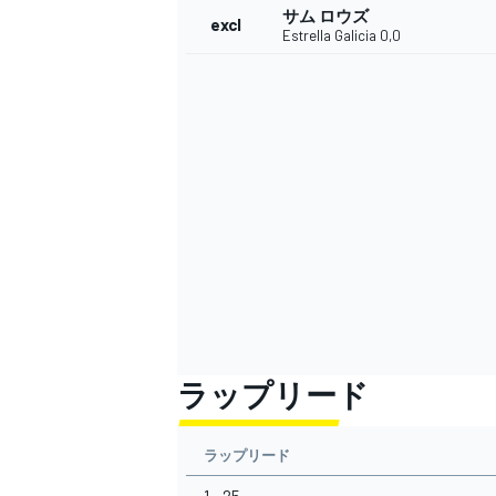
サム ロウズ
excl
Estrella Galicia 0,0
ラップリード
ラップリード