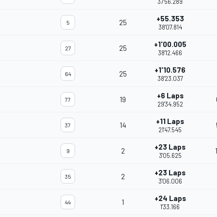
37'56.289
+55.353
25
5
38'07.814
+1'00.005
25
27
38'12.466
+1'10.576
25
64
38'23.037
+6 Laps
19
77
29'34.952
+11 Laps
14
37
21'47.545
+23 Laps
2
9
3'05.625
+23 Laps
2
35
3'06.006
+24 Laps
1
44
1'33.166