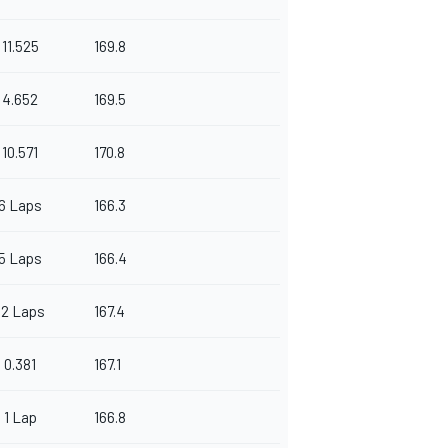
11.525
169.8
4.652
169.5
10.571
170.8
6 Laps
166.3
5 Laps
166.4
12 Laps
167.4
0.381
167.1
1 Lap
166.8