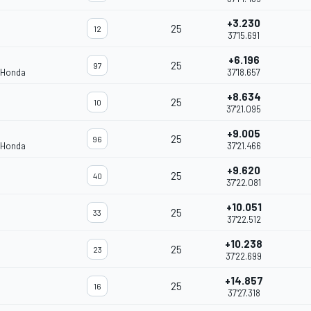
+3.230
25
12
37'15.691
+6.196
25
97
 Honda
37'18.657
+8.634
25
10
37'21.095
+9.005
25
96
 Honda
37'21.466
+9.620
25
40
37'22.081
+10.051
25
33
37'22.512
+10.238
25
23
37'22.699
+14.857
25
16
37'27.318