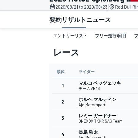
|
2020/08/21 to 2020/08/23
Red Bull Ri
スーパーフォーミュラ
要約
リザルト
ニュース
エントリーリスト
フリー走行1回目
レース
順位
ライダー
マルコ ベッツェッキ
スーパーGT
1
チームVR46
ホルヘ マルティン
2
Ajo Motorsport
レミー ガードナー
3
ONEXOX TKKR SAG Team
長島 哲太
4
Ajo Motorsport