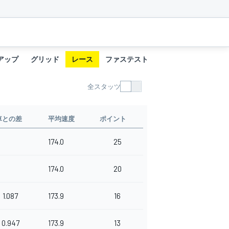
アップ
グリッド
レース
ファステストラップ
全スタッツ
車との差
平均速度
ポイント
174.0
25
174.0
20
1.087
173.9
16
0.947
173.9
13