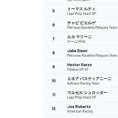
トーマス ルティ
5
Liqui Moly Intact GP
チャビ ビエルゲ
6
WEC
Petronas Raceline Malaysia Team
ルカ マリーニ
7
チームVR46
Jake Dixon
8
Petronas Raceline Malaysia Team
Hector Garzo
9
Flexbox HP 40
エネア バスティアニーニ
10
Italtrans Racing Team
マルセル シュロッター
11
Liqui Moly Intact GP
Joe Roberts
12
American Racing