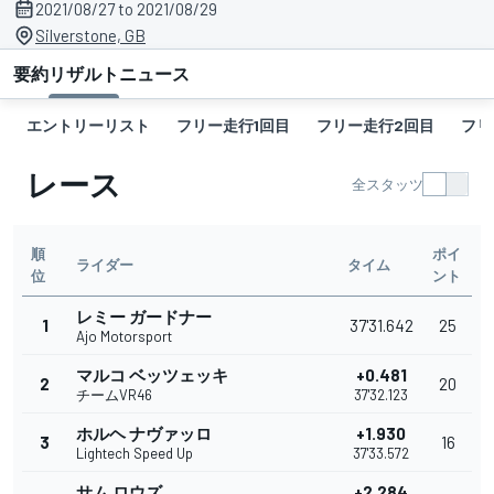
2021/08/27 to 2021/08/29
Silverstone, GB
要約
リザルト
ニュース
エントリーリスト
フリー走行1回目
フリー走行2回目
フリ
レース
全スタッツ
順
ポイ
ライダー
タイム
位
ント
レミー ガードナー
1
37'31.642
25
Ajo Motorsport
マルコ ベッツェッキ
+0.481
2
20
チームVR46
37'32.123
ホルヘ ナヴァッロ
+1.930
3
16
Lightech Speed Up
37'33.572
サム ロウズ
+2.284