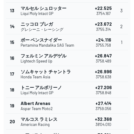
マルセル シュロッター
+22.525
13
3
Liqui Moly Intact GP
37'54.167
ニッコロ ブレガ
+23.672
14
2
グレシーニ・レーシング
37'55.314
ボー ベンスナイダー
+24.116
15
1
Pertamina Mandalika SAG Team
37'55.758
フェルミン アルデゲル
+26.847
16
Lightech Speed Up
37'58.489
ソムキャット チャントラ
+26.996
17
Honda Team Asia
37'58.638
トニー アルボリーノ
+27.206
18
Liqui Moly Intact GP
37'58.848
Albert Arenas
+27.414
19
Aspar Team Moto2
37'59.056
マルコス ラミレス
+32.368
20
American Racing
38'04.010