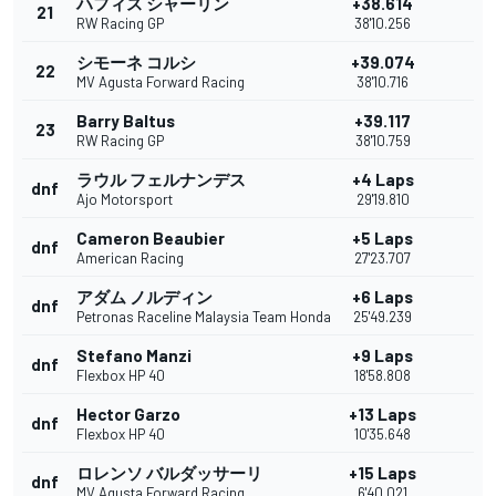
ハフィス シャーリン
+38.614
21
RW Racing GP
38'10.256
シモーネ コルシ
+39.074
22
MV Agusta Forward Racing
38'10.716
Barry Baltus
+39.117
23
RW Racing GP
38'10.759
ラウル フェルナンデス
+4 Laps
dnf
Ajo Motorsport
29'19.810
Cameron Beaubier
+5 Laps
dnf
American Racing
27'23.707
アダム ノルディン
+6 Laps
dnf
Petronas Raceline Malaysia Team Honda
25'49.239
Stefano Manzi
+9 Laps
dnf
Flexbox HP 40
18'58.808
Hector Garzo
+13 Laps
dnf
Flexbox HP 40
10'35.648
ロレンソ バルダッサーリ
+15 Laps
dnf
MV Agusta Forward Racing
6'40.021