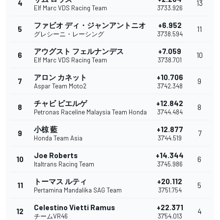
4
13
Elf Marc VDS Racing Team
37'33.926
ファビオ ディ・ジャンアントニオ
+6.952
5
11
グレシーニ・レーシング
37'38.594
アウグスト フェルナンデス
+7.059
6
10
Elf Marc VDS Racing Team
37'38.701
アロン カネット
+10.706
7
9
Aspar Team Moto2
37'42.348
チャビ ビエルゲ
+12.842
8
8
Petronas Raceline Malaysia Team Honda
37'44.484
小椋 藍
+12.877
9
7
Honda Team Asia
37'44.519
Joe Roberts
+14.344
10
6
Italtrans Racing Team
37'45.986
トーマス ルティ
+20.112
11
5
Pertamina Mandalika SAG Team
37'51.754
Celestino Vietti Ramus
+22.371
12
4
チームVR46
37'54.013