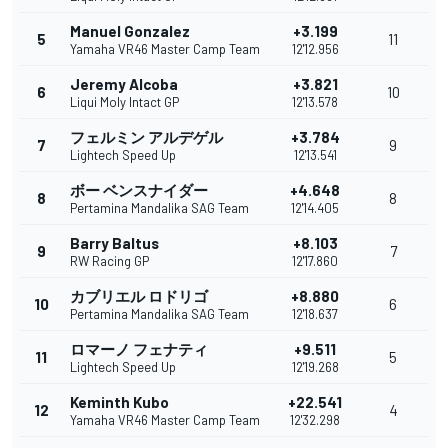
Manuel Gonzalez
+3.199
5
11
Yamaha VR46 Master Camp Team
12'12.956
Jeremy Alcoba
+3.821
6
10
Liqui Moly Intact GP
12'13.578
フェルミン アルデゲル
+3.784
7
9
Lightech Speed Up
12'13.541
ボー ベンスナイダー
+4.648
8
8
Pertamina Mandalika SAG Team
12'14.405
Barry Baltus
+8.103
9
7
RW Racing GP
12'17.860
カブリエル ロドリゴ
+8.880
10
6
Pertamina Mandalika SAG Team
12'18.637
ロマーノ フェナティ
+9.511
11
5
Lightech Speed Up
12'19.268
Keminth Kubo
+22.541
12
4
Yamaha VR46 Master Camp Team
12'32.298