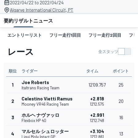
2022/04/22 to 2022/04/24
Algarve International Circuit, PT
要約
リザルト
ニュース
エントリーリスト
フリー走行1回目
フリー走行2回目
フリ
レース
全スタッツ
順位
ライダー
タイム
ポイント
Joe Roberts
1
12'09.757
25
Italtrans Racing Team
Celestino Vietti Ramus
+2.818
2
20
Mooney VR46 Racing Team
12'12.575
ホルヘ ナヴァッロ
+2.991
3
16
Flexbox HP 40
12'12.748
マルセル シュロッター
+3.104
4
13
Liqui Moly Intact GP
12'12.861