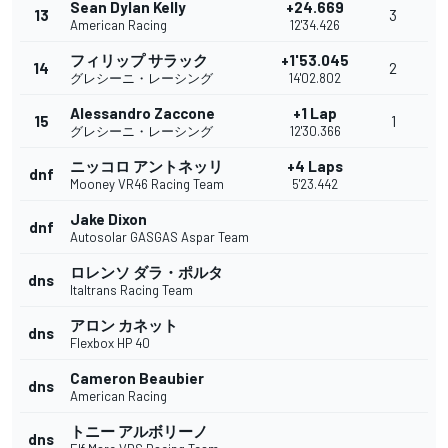
Sean Dylan Kelly
+24.669
13
3
American Racing
12'34.426
フィリップ サラック
+1'53.045
14
2
グレシーニ・レーシング
14'02.802
Alessandro Zaccone
+1 Lap
15
1
グレシーニ・レーシング
12'30.366
ニッコロ アントネッリ
+4 Laps
dnf
Mooney VR46 Racing Team
5'23.442
Jake Dixon
dnf
Autosolar GASGAS Aspar Team
ロレンソ ダラ・ポルタ
dns
Italtrans Racing Team
アロン カネット
dns
Flexbox HP 40
Cameron Beaubier
dns
American Racing
トニー アルボリーノ
dns