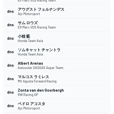
Elf Marc VDS Racing Team
アウグスト フェルナンデス
dns
Ajo Motorsport
サム ロウズ
dns
Elf Marc VDS Racing Team
小椋 藍
dns
Honda Team Asia
ソムキャット チャントラ
dns
Honda Team Asia
Albert Arenas
dns
Autosolar GASGAS Aspar Team
マルコス ラミレス
dns
MV Agusta Forward Racing
Zonta van den Goorbergh
dns
RW Racing GP
ペドロ アコスタ
dns
Ajo Motorsport