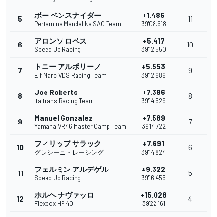
ボー ベンスナイダー
+1.485
5
11
Pertamina Mandalika SAG Team
39'08.618
アロンソ ロペス
+5.417
6
10
Speed Up Racing
39'12.550
トニー アルボリーノ
+5.553
7
9
Elf Marc VDS Racing Team
39'12.686
Joe Roberts
+7.396
8
8
Italtrans Racing Team
39'14.529
Manuel Gonzalez
+7.589
9
7
Yamaha VR46 Master Camp Team
39'14.722
フィリップ サラック
+7.691
10
6
グレシーニ・レーシング
39'14.824
フェルミン アルデゲル
+9.322
11
5
Speed Up Racing
39'16.455
ホルヘ ナヴァッロ
+15.028
12
4
Flexbox HP 40
39'22.161