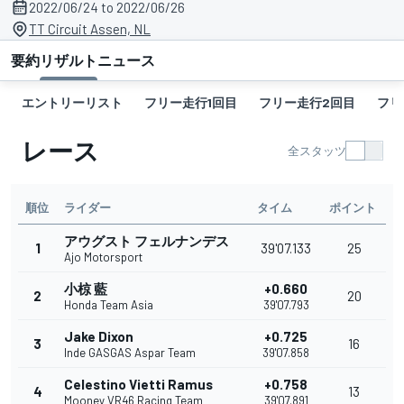
2022/06/24 to 2022/06/26
TT Circuit Assen, NL
要約
リザルト
ニュース
エントリーリスト
フリー走行1回目
フリー走行2回目
フリ
レース
全スタッツ
順位
ライダー
タイム
ポイント
アウグスト フェルナンデス
1
39'07.133
25
Ajo Motorsport
小椋 藍
+0.660
2
20
Honda Team Asia
39'07.793
Jake Dixon
+0.725
3
16
Inde GASGAS Aspar Team
39'07.858
Celestino Vietti Ramus
+0.758
4
13
Mooney VR46 Racing Team
39'07.891