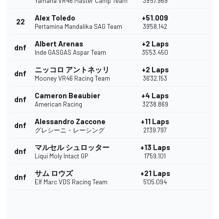
Yamaha VR46 Master Camp Team
39'57.969
Alex Toledo
+51.009
22
Pertamina Mandalika SAG Team
39'58.142
Albert Arenas
+2 Laps
dnf
Inde GASGAS Aspar Team
35'53.450
ニッコロ アントネッリ
+2 Laps
dnf
Mooney VR46 Racing Team
36'32.153
Cameron Beaubier
+4 Laps
dnf
American Racing
32'38.869
Alessandro Zaccone
+11 Laps
dnf
グレシーニ・レーシング
21'39.797
マルセル シュロッター
+13 Laps
dnf
Liqui Moly Intact GP
17'59.101
サム ロウズ
+21 Laps
dnf
Elf Marc VDS Racing Team
5'05.094