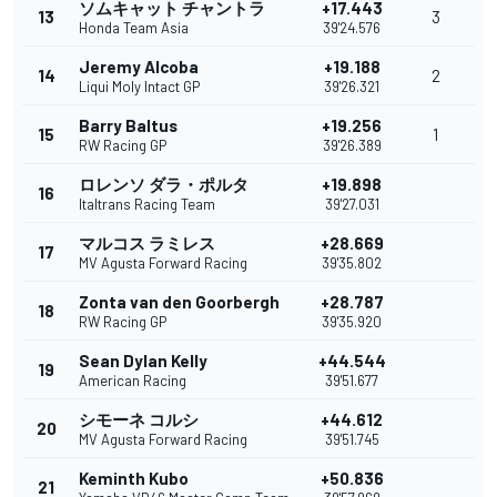
ソムキャット チャントラ
+17.443
13
3
Honda Team Asia
39'24.576
Jeremy Alcoba
+19.188
14
2
Liqui Moly Intact GP
39'26.321
Barry Baltus
+19.256
15
1
RW Racing GP
39'26.389
ロレンソ ダラ・ポルタ
+19.898
16
Italtrans Racing Team
39'27.031
マルコス ラミレス
+28.669
17
MV Agusta Forward Racing
39'35.802
Zonta van den Goorbergh
+28.787
18
RW Racing GP
39'35.920
Sean Dylan Kelly
+44.544
19
American Racing
39'51.677
シモーネ コルシ
+44.612
20
MV Agusta Forward Racing
39'51.745
Keminth Kubo
+50.836
21