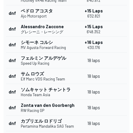
Mooney VR46 Racing Team
8'40.972
ペドロ アコスタ
+15 Laps
dnf
Ajo Motorsport
6'32.821
Alessandro Zaccone
+15 Laps
dnf
グレシーニ・レーシング
6'48.352
シモーネ コルシ
+16 Laps
dnf
MV Agusta Forward Racing
4'30.176
フェルミン アルデゲル
dnf
18 laps
Speed Up Racing
サム ロウズ
dnf
18 laps
Elf Marc VDS Racing Team
ソムキャット チャントラ
dnf
18 laps
Honda Team Asia
Zonta van den Goorbergh
dnf
18 laps
RW Racing GP
カブリエル ロドリゴ
dnf
18 laps
Pertamina Mandalika SAG Team