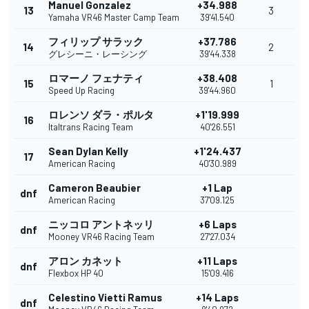
Manuel Gonzalez
+34.988
13
3
Yamaha VR46 Master Camp Team
39'41.540
フィリップ サラック
+37.786
14
2
グレシーニ・レーシング
39'44.338
ロマーノ フェナティ
+38.408
15
1
Speed Up Racing
39'44.960
ロレンソ ダラ・ポルタ
+1'19.999
16
Italtrans Racing Team
40'26.551
Sean Dylan Kelly
+1'24.437
17
American Racing
40'30.989
Cameron Beaubier
+1 Lap
dnf
American Racing
37'09.125
ニッコロ アントネッリ
+6 Laps
dnf
Mooney VR46 Racing Team
27'27.034
アロン カネット
+11 Laps
dnf
Flexbox HP 40
15'09.416
Celestino Vietti Ramus
+14 Laps
dnf