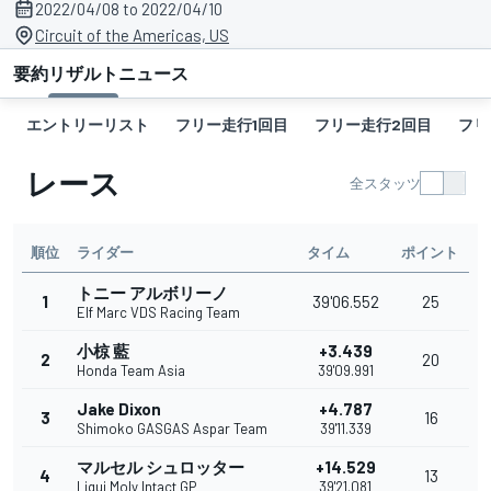
2022/04/08 to 2022/04/10
Circuit of the Americas, US
要約
リザルト
ニュース
エントリーリスト
フリー走行1回目
フリー走行2回目
フリ
レース
全スタッツ
順位
ライダー
タイム
ポイント
トニー アルボリーノ
1
39'06.552
25
Elf Marc VDS Racing Team
小椋 藍
+3.439
2
20
Honda Team Asia
39'09.991
Jake Dixon
+4.787
3
16
Shimoko GASGAS Aspar Team
39'11.339
マルセル シュロッター
+14.529
4
13
Liqui Moly Intact GP
39'21.081