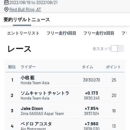
2022/08/19 to 2022/08/21
Red Bull Ring, AT
要約
リザルト
ニュース
エントリーリスト
フリー走行1回目
フリー走行2回目
フリ
レース
全スタッツ
順位
ライダー
タイム
ポイント
小椋 藍
1
39'30.070
25
Honda Team Asia
ソムキャット チャントラ
+0.173
2
20
Honda Team Asia
39'30.243
Jake Dixon
+7.854
3
16
Zinia GASGAS Aspar Team
39'37.924
ペドロ アコスタ
+7.960
4
13
Ajo Motorsport
39'38.030