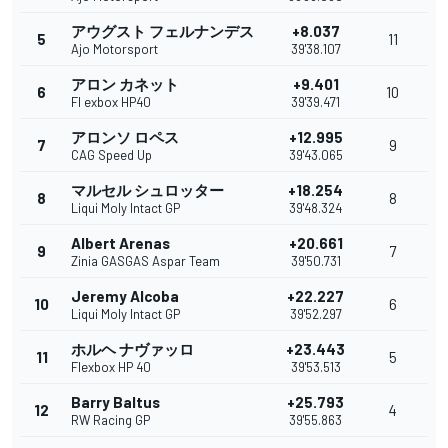
アウグスト フェルナンデス
+8.037
5
11
Ajo Motorsport
39'38.107
アロン カネット
+9.401
6
10
Fl exbox HP40
39'39.471
アロンソ ロペス
+12.995
7
9
CAG Speed Up
39'43.065
マルセル シュロッター
+18.254
8
8
Liqui Moly Intact GP
39'48.324
Albert Arenas
+20.661
9
7
Zinia GASGAS Aspar Team
39'50.731
Jeremy Alcoba
+22.227
10
6
Liqui Moly Intact GP
39'52.297
ホルヘ ナヴァッロ
+23.443
11
5
Flexbox HP 40
39'53.513
Barry Baltus
+25.793
12
4
RW Racing GP
39'55.863