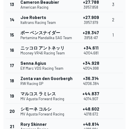
Cameron Beaubier
+27.788
13
3
American Racing
39'57.858
Joe Roberts
+27.909
14
2
Italtrans Racing Team
39'57.979
ボー ベンスナイダー
+28.347
15
1
Pertamina Mandalika SAG Team
39'58.417
ニッコロ アントネッリ
+34.611
16
Mooney VR46 Racing Team
40'04.681
Senna Agius
+34.928
17
Elf Marc VDS Racing Team
40'04.998
Zonta van den Goorbergh
+36.314
18
RW Racing GP
40'06.384
マルコス ラミレス
+44.837
19
MV Agusta Forward Racing
40'14.907
シモーネ コルシ
+48.602
20
MV Agusta Forward Racing
40'18.672
Rory Skinner
+48.814
21