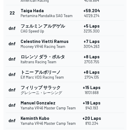
American Racing
40'18.884
Taiga Hada
+59.204
22
Pertamina Mandalika SAG Team
40'29.274
フェルミン アルデゲル
+5 Laps
dnf
CAG Speed Up
32'35.300
Celestino Vietti Ramus
+7 Laps
dnf
Mooney VR46 Racing Team
30'04.263
ロレンソ ダラ・ポルタ
+8 Laps
dnf
Italtrans Racing Team
27'03.755
トニー アルボリーノ
+8 Laps
dnf
Elf Marc VDS Racing Team
27'04.135
フィリップ サラック
+15 Laps
dnf
グレシーニ・レーシング
16'01.668
Manuel Gonzalez
+19 Laps
dnf
Yamaha VR46 Master Camp Team
9'40.193
Keminth Kubo
+20 Laps
dnf
Yamaha VR46 Master Camp Team
8'10.234