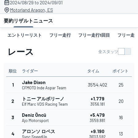
2024/08/29 to 2024/09/01
Motorland Aragon, ES
要約
リザルト
ニュース
エントリーリスト
フリー走行
フリー走行1回目
フリー走行
レース
全スタッツ
順位
ライダー
タイム
ポイント
Jake Dixon
1
35'54.402
25
CFMOTO Inde Aspar Team
トニー アルボリーノ
+1.779
2
20
Elf Marc VDS Racing Team
35'56.181
Deniz Öncü
+5.479
3
16
Ajo Motorsport
35'59.881
アロンソ ロペス
+9.190
4
13
Sync SpeedUp
36'03.592