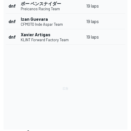
ボー ベンスナイダー
dnf
19 laps
Preicanos Racing Team
Izan Guevara
dnf
19 laps
CFMOTO Inde Aspar Team
Xavier Artigas
dnf
19 laps
KLINT Forward Factory Team