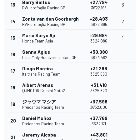
Barry Baltus
+27.794
13
3
RW-Idrofoglia Racing GP
36'22.196
Zonta van den Goorbergh
+28.493
14
2
RW-Idrofoglia Racing GP
36'22.895
Mario Suryo Aji
+29.684
15
1
Honda Team Asia
36'24.086
Senna Agius
+30.080
16
Liqui Moly Husqvarna Intact GP
36'24.482
Diogo Moreira
+31.288
17
Italtrans Racing Team
36'25.690
Albert Arenas
+31.418
18
QJMOTOR Gresini Moto2
36'25.820
ジャウマ マシア
+37.598
19
Preicanos Racing Team
36'32.000
Daniel Muñoz
+37.769
20
Preicanos Racing Team
36'32.171
Jeremy Alcoba
+43.801
21