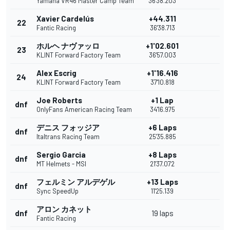
Yamaha VR46 Master Camp Team
36'38.203
Xavier Cardelús
+44.311
22
Fantic Racing
36'38.713
ホルヘ ナヴァッロ
+1'02.601
23
KLINT Forward Factory Team
36'57.003
Alex Escrig
+1'16.416
24
KLINT Forward Factory Team
37'10.818
Joe Roberts
+1 Lap
dnf
OnlyFans American Racing Team
34'16.975
デニス フォッジア
+6 Laps
dnf
Italtrans Racing Team
25'35.885
Sergio Garcia
+8 Laps
dnf
MT Helmets - MSI
21'37.072
フェルミン アルデゲル
+13 Laps
dnf
Sync SpeedUp
11'25.139
アロン カネット
dnf
19 laps
Fantic Racing