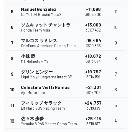
Manuel Gonzalez
+11.098
5
11
QJMOTOR Gresini Moto2
36'05.500
ソムキャット チャントラ
+13.060
6
10
Honda Team Asia
36'07.462
マルコス ラミレス
+16.494
7
9
OnlyFans American Racing Team
36'10.896
小椋 藍
+18.672
8
8
MT Helmets - MSI
36'13.074
ダリン ビンダー
+19.757
9
7
Liqui Moly Husqvarna Intact GP
36'14.159
Celestino Vietti Ramus
+21.301
10
6
Ajo Motorsport
36'15.703
フィリップ サラック
+24.737
11
5
Elf Marc VDS Racing Team
36'19.139
佐々木 歩夢
+25.415
12
4
Yamaha VR46 Master Camp Team
36'19.817