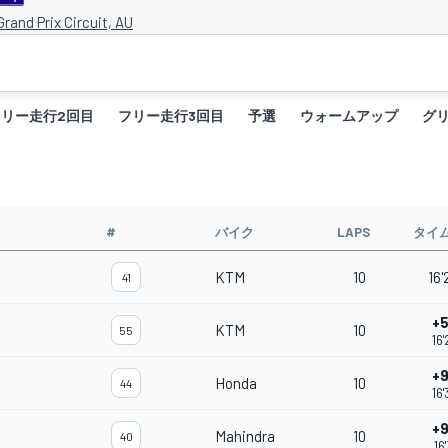
 Grand Prix Circuit, AU
フリー走行2回目
フリー走行3回目
予選
ウォームアップ
グ
#
バイク
LAPS
タイ
KTM
10
16'
41
+5
KTM
10
55
16'
+9
Honda
10
44
16'
+9
Mahindra
10
40
16