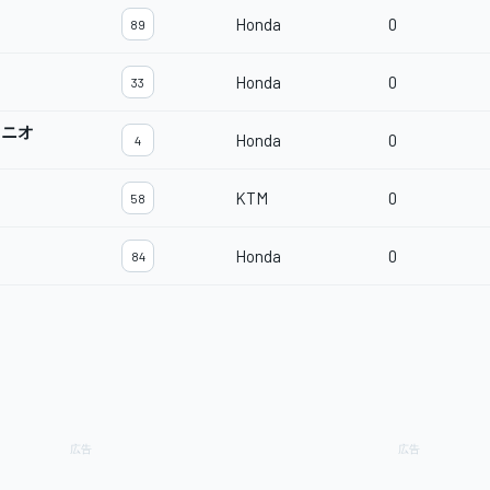
Honda
0
89
Honda
0
33
トニオ
Honda
0
4
KTM
0
58
Honda
0
84