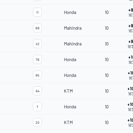
+9
Honda
10
11
16
+9
Mahindra
10
88
16
+9
Mahindra
10
42
16'
+1
Honda
10
76
16
+1
Honda
10
95
16
+1
KTM
10
64
16'
+1
Honda
10
7
16'
+1
KTM
10
20
16'