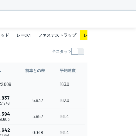
リッド
レース1
ファステストラップ
レース2
ファステストラ
全スタッツ
ム
前車との差
平均速度
22.009
163.0
.937
5.937
162.0
27.946
.594
3.657
161.4
31.603
.642
0.048
161.4
'31.651