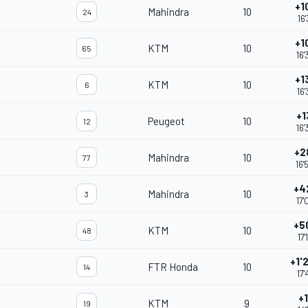
+1
Mahindra
10
24
16
+1
KTM
10
65
16'
+1
KTM
10
6
16'
+1
Peugeot
10
12
16'
+2
Mahindra
10
77
16'
+4
Mahindra
10
3
17'
+5
KTM
10
48
17
+1'
FTR Honda
10
14
17'
+
KTM
9
19