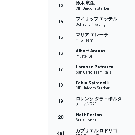
フォーミュラE
鈴木 竜生
13
CIP-Unicom Starker
フィリップ エッテル
14
Schedl GP Racing
マリア エレーラ
15
MH6 Team
Albert Arenas
16
Prustel GP
Lorenzo Petrarca
17
San Carlo Team Italia
Fabio Spiranelli
18
CIP-Unicom Starker
ロレンソ ダラ・ポルタ
19
チームVR46
Matt Barton
20
Suus Honda
カブリエル ロドリゴ
dnf