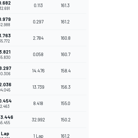
0.682
0.113
161.3
'32.691
0.979
0.297
161.2
32.988
3.763
2.784
160.8
35.772
3.821
0.058
160.7
35.830
8.297
14.476
158.4
50.306
2.036
13.739
156.3
04.045
0.454
8.418
155.0
'12.463
23.446
32.992
150.2
45.455
1 Lap
1 Lap
161.2