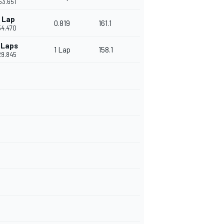
'53.651
1 Lap
0.819
161.1
54.470
 Laps
1 Lap
158.1
29.845