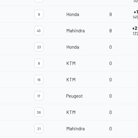
14
+
Honda
9
9
14'
+2
Mahindra
8
43
13'
Honda
0
23
KTM
0
8
KTM
0
16
Peugeot
0
17
KTM
0
36
Mahindra
0
21