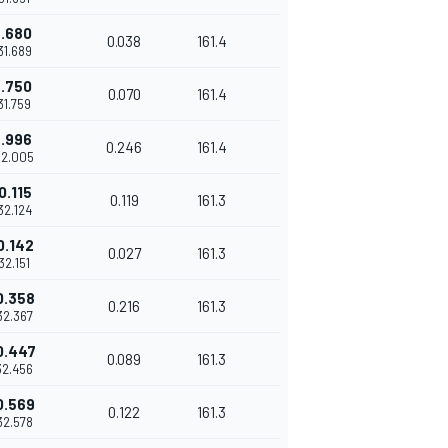
.680
0.038
161.4
'31.689
.750
0.070
161.4
'31.759
.996
0.246
161.4
32.005
0.115
0.119
161.3
'32.124
0.142
0.027
161.3
'32.151
0.358
0.216
161.3
32.367
0.447
0.089
161.3
32.456
0.569
0.122
161.3
32.578