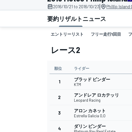
|
2016/10/21 to 2016/10/23
Phillip Island
スーパーフォーミュラ
要約
リザルト
ニュース
エントリーリスト
フリー走行1回目
レース2
順位
ライダー
ブラッド ビンダー
スーパーGT
1
KTM
アンドレア ロカテッリ
2
Leopard Racing
アロン カネット
3
Estrella Galicia 0,0
ダリン ビンダー
4
Platinum Bay Real Estate