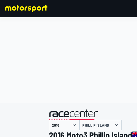
F1
MOTOGP
主催
PHILLIP ISLAND
2016 Moto3 Phillip Island