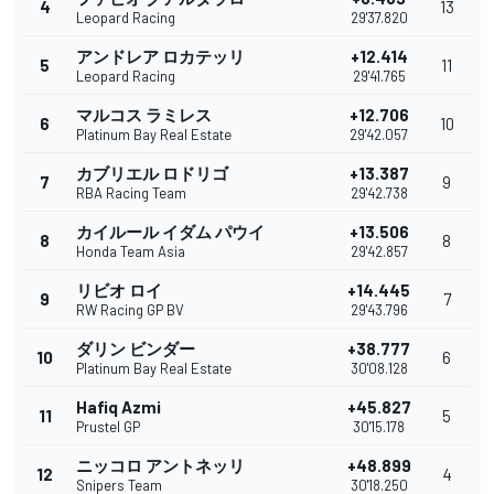
4
13
Leopard Racing
29'37.820
アンドレア ロカテッリ
+12.414
5
11
Leopard Racing
29'41.765
マルコス ラミレス
+12.706
6
10
Platinum Bay Real Estate
29'42.057
カブリエル ロドリゴ
+13.387
7
9
RBA Racing Team
29'42.738
カイルール イダム パウイ
+13.506
8
8
Honda Team Asia
29'42.857
リビオ ロイ
+14.445
9
7
RW Racing GP BV
29'43.796
ダリン ビンダー
+38.777
10
6
Platinum Bay Real Estate
30'08.128
Hafiq Azmi
+45.827
11
5
Prustel GP
30'15.178
ニッコロ アントネッリ
+48.899
12
4
Snipers Team
30'18.250