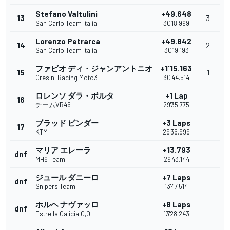
Stefano Valtulini
+49.648
13
3
San Carlo Team Italia
30'18.999
Lorenzo Petrarca
+49.842
14
2
San Carlo Team Italia
30'19.193
ファビオ ディ・ジャンアントニオ
+1'15.163
15
1
Gresini Racing Moto3
30'44.514
ロレンソ ダラ・ポルタ
+1 Lap
16
チームVR46
29'35.775
ブラッド ビンダー
+3 Laps
17
KTM
29'36.999
マリア エレーラ
+13.793
dnf
MH6 Team
29'43.144
ジュール ダニーロ
+7 Laps
dnf
Snipers Team
13'47.514
ホルヘ ナヴァッロ
+8 Laps
dnf
Estrella Galicia 0,0
13'28.243