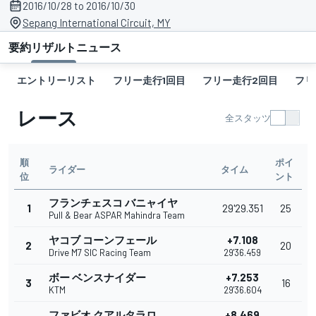
2016/10/28 to 2016/10/30
Sepang International Circuit, MY
要約
リザルト
ニュース
エントリーリスト
フリー走行1回目
フリー走行2回目
フリ
レース
全スタッツ
順
ポイ
ライダー
タイム
位
ント
フランチェスコ バニャイヤ
1
29'29.351
25
Pull & Bear ASPAR Mahindra Team
ヤコブ コーンフェール
+7.108
2
20
Drive M7 SIC Racing Team
29'36.459
ボー ベンスナイダー
+7.253
3
16
KTM
29'36.604
ファビオ クアルタラロ
+8.469