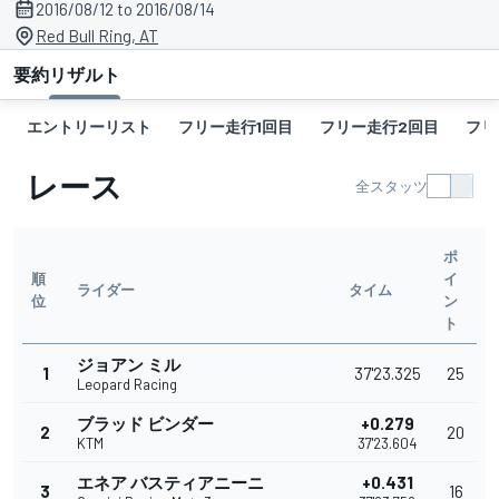
2016/08/12 to 2016/08/14
Red Bull Ring, AT
要約
リザルト
エントリーリスト
フリー走行1回目
フリー走行2回目
フリ
レース
全スタッツ
ポ
順
イ
ライダー
タイム
位
ン
ト
ジョアン ミル
1
37'23.325
25
Leopard Racing
ブラッド ビンダー
+0.279
2
20
KTM
37'23.604
エネア バスティアニーニ
+0.431
3
16