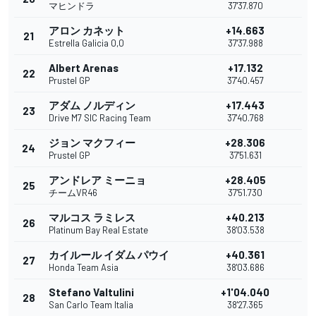
マヒンドラ
37'37.870
アロン カネット
+14.663
21
Estrella Galicia 0,0
37'37.988
Albert Arenas
+17.132
22
Prustel GP
37'40.457
アダム ノルディン
+17.443
23
Drive M7 SIC Racing Team
37'40.768
ジョン マクフィー
+28.306
24
Prustel GP
37'51.631
アンドレア ミーニョ
+28.405
25
チームVR46
37'51.730
マルコス ラミレス
+40.213
26
Platinum Bay Real Estate
38'03.538
カイルール イダム パウイ
+40.361
27
Honda Team Asia
38'03.686
Stefano Valtulini
+1'04.040
28
San Carlo Team Italia
38'27.365