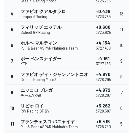
Gresini Racing Moto3
37'23.756
ファビオ クアルタラロ
+0.439
4
13
Leopard Racing
37'23.764
フィリップ エッテル
+0.600
5
11
Schedl GP Racing
37'23.925
ホルヘ マルティン
+4.134
6
10
Pull & Bear ASPAR Mahindra Team
37'27.459
ボー ベンスナイダー
+4.161
7
9
KTM
37'27.486
ファビオ ディ・ジャンアントニオ
+4.970
8
8
Gresini Racing Moto3
37'28.295
ニッコロ ブレガ
+4.972
9
7
チームVR46
37'28.297
リビオ ロイ
+5.262
10
6
RW Racing GP BV
37'28.587
フランチェスコ バニャイヤ
+5.415
11
5
Pull & Bear ASPAR Mahindra Team
37'28.740