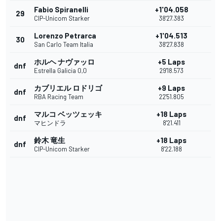
Fabio Spiranelli
+1'04.058
29
CIP-Unicom Starker
38'27.383
Lorenzo Petrarca
+1'04.513
30
San Carlo Team Italia
38'27.838
ホルヘ ナヴァッロ
+5 Laps
dnf
Estrella Galicia 0,0
29'18.573
カブリエル ロドリゴ
+9 Laps
dnf
RBA Racing Team
22'51.805
マルコ ベッツェッキ
+18 Laps
dnf
マヒンドラ
8'21.411
鈴木 竜生
+18 Laps
dnf
CIP-Unicom Starker
8'22.188