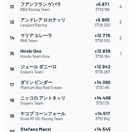
フアンフラン ゲバラ
+5.871
12
4
RBA Racing Team
37'29.196
アンドレア ロカテッリ
+5.905
13
3
Leopard Racing
37'29.230
マリア エレーラ
+12.775
14
2
MH6 Team
37'36.100
Hiroki Ono
+12.839
15
1
Honda Team Asia
37'36.164
ジュール ダニーロ
+12.942
16
Snipers Team
37'36.267
ダリン ビンダー
+14.090
17
Platinum Bay Real Estate
37'37.415
ニッコロ アントネッリ
+14.406
18
Snipers Team
37'37.731
ヤコブ コーンフェール
+14.517
19
Drive M7 SIC Racing Team
37'37.842
Stefano Manzi
+14.545
20