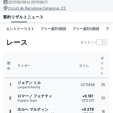
2017/06/09 to 2017/06/11
Circuit de Barcelona-Catalunya, ES
要約
リザルト
ニュース
エントリーリスト
フリー走行1回目
フリー走行2回目
フリ
レース
全スタッツ
ポ
順
イ
ライダー
タイム
位
ン
ト
ジョアン ミル
1
42'11.846
25
Leopard Racing
ロマーノ フェナティ
+0.191
2
20
Snipers Team
42'12.037
ホルヘ マルティン
+0.279
3
16