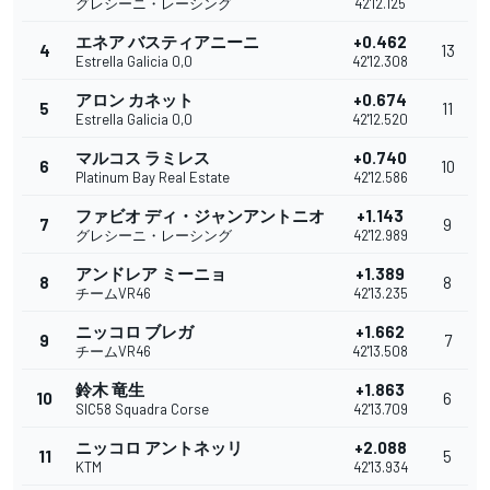
グレシーニ・レーシング
42'12.125
エネア バスティアニーニ
+0.462
4
13
Estrella Galicia 0,0
42'12.308
アロン カネット
+0.674
5
11
Estrella Galicia 0,0
42'12.520
マルコス ラミレス
+0.740
6
10
Platinum Bay Real Estate
42'12.586
ファビオ ディ・ジャンアントニオ
+1.143
7
9
グレシーニ・レーシング
42'12.989
アンドレア ミーニョ
+1.389
8
8
チームVR46
42'13.235
ニッコロ ブレガ
+1.662
9
7
チームVR46
42'13.508
鈴木 竜生
+1.863
10
6
SIC58 Squadra Corse
42'13.709
ニッコロ アントネッリ
+2.088
11
5
KTM
42'13.934