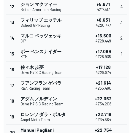
ジョン マクフィー
+5.671
12
4
British American Racing
42'17.517
フィリップ エッテル
+8.631
13
3
Schedl GP Racing
42'20.477
マルコ ベッツェッキ
+16.603
14
2
CIP
42'28.449
ボー ベンスナイダー
+17.089
15
1
KTM
42'28.935
佐々木 歩夢
+17.128
16
Drive M7 SIC Racing Team
42'28.974
フアンフラン ゲバラ
+21.614
17
RBA Racing Team
42'33.460
アダム ノルディン
+22.362
18
Drive M7 SIC Racing Team
42'34.208
ロレンソ ダラ・ポルタ
+22.718
19
Ángel Nieto Team
42'34.564
Manuel Pagliani
+22.754
20