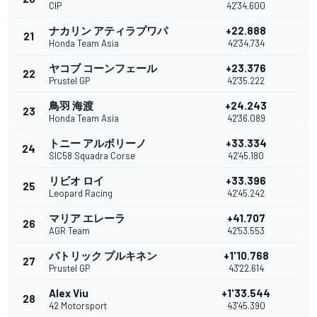
CIP
42'34.600
ナカリン アティラプワパ
+22.888
21
Honda Team Asia
42'34.734
ヤコブ コーンフェール
+23.376
22
Prustel GP
42'35.222
鳥羽 海渡
+24.243
23
Honda Team Asia
42'36.089
トニー アルボリーノ
+33.334
24
SIC58 Squadra Corse
42'45.180
リビオ ロイ
+33.396
25
Leopard Racing
42'45.242
マリア エレーラ
+41.707
26
AGR Team
42'53.553
パトリック プルキネン
+1'10.768
27
Prustel GP
43'22.614
Alex Viu
+1'33.544
28
42 Motorsport
43'45.390