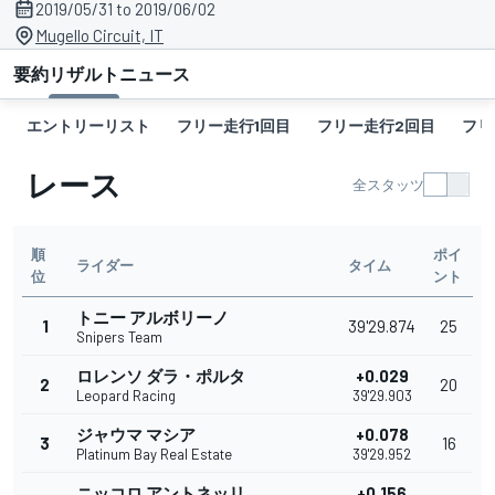
2019/05/31 to 2019/06/02
Mugello Circuit, IT
要約
リザルト
ニュース
エントリーリスト
フリー走行1回目
フリー走行2回目
フリ
レース
全スタッツ
順
ポイ
ライダー
タイム
位
ント
トニー アルボリーノ
1
39'29.874
25
Snipers Team
ロレンソ ダラ・ポルタ
+0.029
2
20
Leopard Racing
39'29.903
ジャウマ マシア
+0.078
3
16
Platinum Bay Real Estate
39'29.952
ニッコロ アントネッリ
+0.156