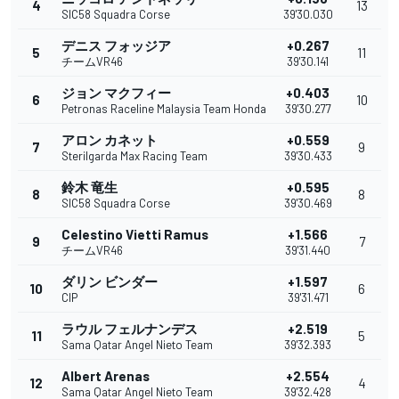
4
13
SIC58 Squadra Corse
39'30.030
デニス フォッジア
+0.267
5
11
チームVR46
39'30.141
ジョン マクフィー
+0.403
6
10
Petronas Raceline Malaysia Team Honda
39'30.277
アロン カネット
+0.559
7
9
Sterilgarda Max Racing Team
39'30.433
鈴木 竜生
+0.595
8
8
SIC58 Squadra Corse
39'30.469
Celestino Vietti Ramus
+1.566
9
7
チームVR46
39'31.440
ダリン ビンダー
+1.597
10
6
CIP
39'31.471
ラウル フェルナンデス
+2.519
11
5
Sama Qatar Angel Nieto Team
39'32.393
Albert Arenas
+2.554
12
4
Sama Qatar Angel Nieto Team
39'32.428