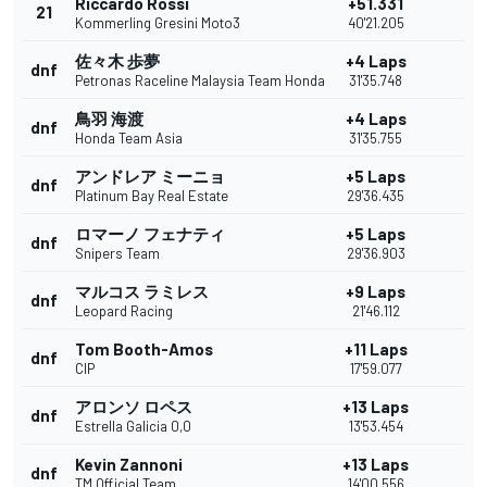
Riccardo Rossi
+51.331
21
Kommerling Gresini Moto3
40'21.205
佐々木 歩夢
+4 Laps
dnf
Petronas Raceline Malaysia Team Honda
31'35.748
鳥羽 海渡
+4 Laps
dnf
Honda Team Asia
31'35.755
アンドレア ミーニョ
+5 Laps
dnf
Platinum Bay Real Estate
29'36.435
ロマーノ フェナティ
+5 Laps
dnf
Snipers Team
29'36.903
マルコス ラミレス
+9 Laps
dnf
Leopard Racing
21'46.112
Tom Booth-Amos
+11 Laps
dnf
CIP
17'59.077
アロンソ ロペス
+13 Laps
dnf
Estrella Galicia 0,0
13'53.454
Kevin Zannoni
+13 Laps
dnf
TM Official Team
14'00.556