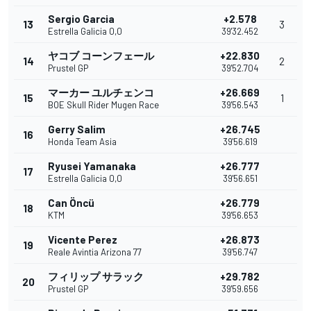
Sergio Garcia
+2.578
13
3
Estrella Galicia 0,0
39'32.452
ヤコブ コーンフェール
+22.830
14
2
Prustel GP
39'52.704
マーカー ユルチェンコ
+26.669
15
1
BOE Skull Rider Mugen Race
39'56.543
Gerry Salim
+26.745
16
Honda Team Asia
39'56.619
Ryusei Yamanaka
+26.777
17
Estrella Galicia 0,0
39'56.651
Can Öncü
+26.779
18
KTM
39'56.653
Vicente Perez
+26.873
19
Reale Avintia Arizona 77
39'56.747
フィリップ サラック
+29.782
20
Prustel GP
39'59.656