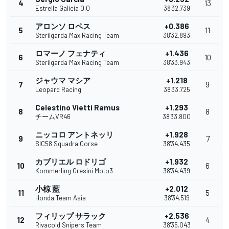
4
13
Estrella Galicia 0,0
38'32.739
アロンソ ロペス
+0.386
5
11
Sterilgarda Max Racing Team
38'32.893
ロマーノ フェナティ
+1.436
6
10
Sterilgarda Max Racing Team
38'33.943
ジャウマ マシア
+1.218
7
9
Leopard Racing
38'33.725
Celestino Vietti Ramus
+1.293
8
8
チームVR46
38'33.800
ニッコロ アントネッリ
+1.928
9
7
SIC58 Squadra Corse
38'34.435
カブリエル ロドリゴ
+1.932
10
6
Kommerling Gresini Moto3
38'34.439
小椋 藍
+2.012
11
5
Honda Team Asia
38'34.519
フィリップ サラック
+2.536
12
4
Rivacold Snipers Team
38'35.043