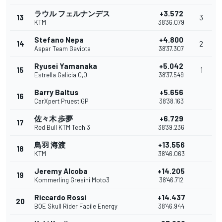
ラウル フェルナンデス
+3.572
13
3
KTM
38'36.079
Stefano Nepa
+4.800
14
2
Aspar Team Gaviota
38'37.307
Ryusei Yamanaka
+5.042
15
1
Estrella Galicia 0,0
38'37.549
Barry Baltus
+5.656
16
CarXpert PruestlGP
38'38.163
佐々木 歩夢
+6.729
17
Red Bull KTM Tech 3
38'39.236
鳥羽 海渡
+13.556
18
KTM
38'46.063
Jeremy Alcoba
+14.205
19
Kommerling Gresini Moto3
38'46.712
Riccardo Rossi
+14.437
20
BOE Skull Rider Facile Energy
38'46.944