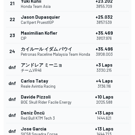
Yuki Kunii
+23.202
21
Honda Team Asia
38'55.709
Jason Dupasquier
+25.032
22
CarXpert PruestlGP
38'57.539
Maximilian Kofler
+35.469
23
CIP
39'07.976
カイルール イダム パウイ
+35.496
24
Petronas Raceline Malaysia Team Honda
39'08.003
アンドレア ミーニョ
+3 Laps
dnf
チームVR46
33'30.215
Carlos Tatay
+4 Laps
dnf
Reale Avintia Racing
31'36.116
Davide Pizzoli
+10 Laps
dnf
BOE Skull Rider Facile Energy
20'25.588
Deniz Öncü
+13 Laps
dnf
Red Bull KTM Tech 3
14'44.621
Jose Garcia
+13 Laps
dnf
SIC58 Squadra Corse
14'44.723