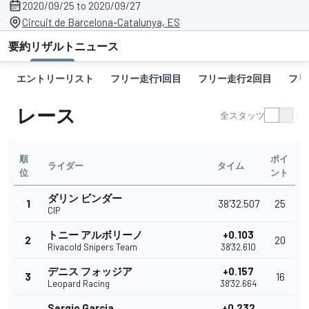
2020/09/25 to 2020/09/27
Circuit de Barcelona-Catalunya, ES
要約
リザルト
ニュース
エントリーリスト
フリー走行1回目
フリー走行2回目
フリ
レース
全スタッツ
順
ポイ
ライダー
タイム
位
ント
ダリン ビンダー
1
38'32.507
25
CIP
トニー アルボリーノ
+0.103
2
20
Rivacold Snipers Team
38'32.610
デニス フォッジア
+0.157
3
16
Leopard Racing
38'32.664
Sergio Garcia
+0.232