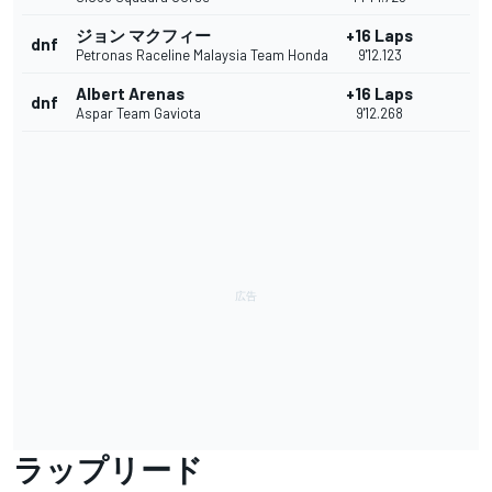
ジョン マクフィー
+16 Laps
dnf
Petronas Raceline Malaysia Team Honda
9'12.123
Albert Arenas
+16 Laps
dnf
Aspar Team Gaviota
9'12.268
ラップリード