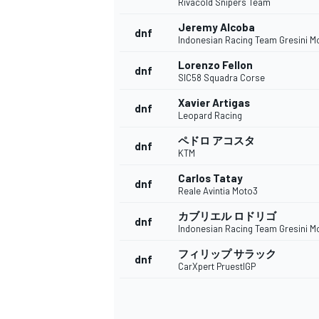
Rivacold Snipers Team
Jeremy Alcoba
dnf
Indonesian Racing Team Gresini M
Lorenzo Fellon
dnf
SIC58 Squadra Corse
Xavier Artigas
dnf
Leopard Racing
ペドロ アコスタ
dnf
KTM
Carlos Tatay
dnf
Reale Avintia Moto3
カブリエル ロドリゴ
dnf
Indonesian Racing Team Gresini M
フィリップ サラック
dnf
CarXpert PruestlGP
すべてのカテゴリー