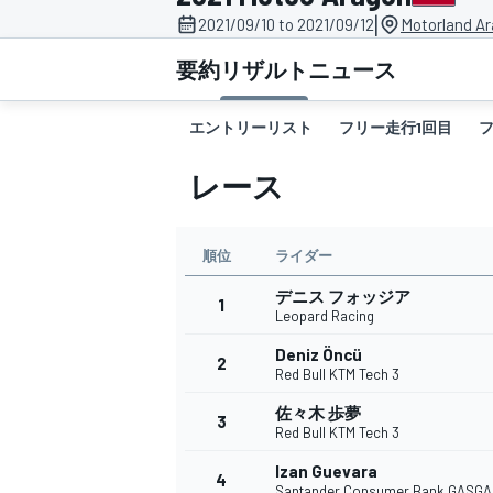
|
2021/09/10 to 2021/09/12
Motorland Ar
スーパーフォーミュラ
要約
リザルト
ニュース
エントリーリスト
フリー走行1回目
レース
順位
ライダー
デニス フォッジア
スーパーGT
1
Leopard Racing
Deniz Öncü
2
Red Bull KTM Tech 3
佐々木 歩夢
3
Red Bull KTM Tech 3
Izan Guevara
4
Santander Consumer Bank GASGA