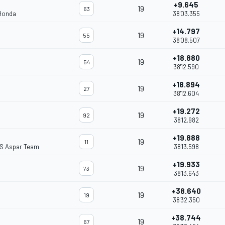
+9.645
19
63
 Honda
38'03.355
+14.797
19
55
38'08.507
+18.880
19
54
38'12.590
+18.894
19
27
38'12.604
+19.272
19
92
38'12.982
+19.888
19
11
S Aspar Team
38'13.598
+19.933
19
73
38'13.643
+38.640
19
19
38'32.350
+38.744
19
67