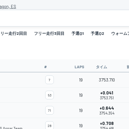
agon, ES
フリー走行2回目
フリー走行3回目
予選Q1
予選Q2
ウォーム
#
LAPS
タイム
19
37'53.710
7
+0.041
19
53
37'53.751
+0.644
19
71
37'54.354
+0.708
19
28
S Aspar Team
37'54.418