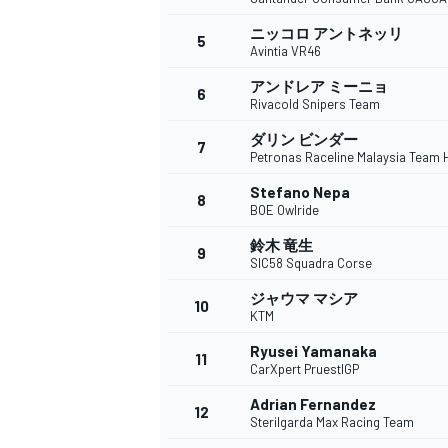
ニッコロ アントネッリ
5
Avintia VR46
アンドレア ミーニョ
6
WEC
Rivacold Snipers Team
ダリン ビンダー
7
Petronas Raceline Malaysia Team
Stefano Nepa
8
BOE Owlride
鈴木 竜生
9
SIC58 Squadra Corse
ジャウマ マシア
10
KTM
Ryusei Yamanaka
11
CarXpert PruestlGP
Adrian Fernandez
12
Sterilgarda Max Racing Team