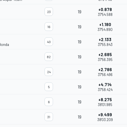
+0.878
19
23
37'54.588
+1.180
19
16
37'54.890
+2.133
19
40
 Honda
37'55.843
+2.685
19
82
37'56.395
+2.786
19
24
37'56.496
+4.714
19
5
37'58.424
+8.275
19
6
38'01.985
+9.499
19
31
38'03.209