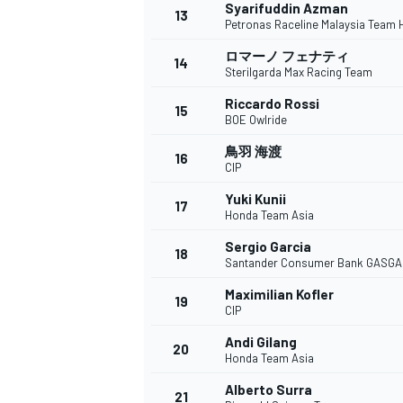
フォーミュラE
Syarifuddin Azman
13
Petronas Raceline Malaysia Team
ロマーノ フェナティ
14
Sterilgarda Max Racing Team
Riccardo Rossi
15
BOE Owlride
鳥羽 海渡
16
CIP
Yuki Kunii
17
Honda Team Asia
Sergio Garcia
18
Santander Consumer Bank GASGA
Maximilian Kofler
19
CIP
Andi Gilang
20
Honda Team Asia
Alberto Surra
21