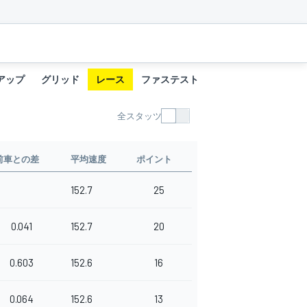
アップ
グリッド
レース
ファステストラップ
全スタッツ
前車との差
平均速度
ポイント
152.7
25
0.041
152.7
20
0.603
152.6
16
0.064
152.6
13