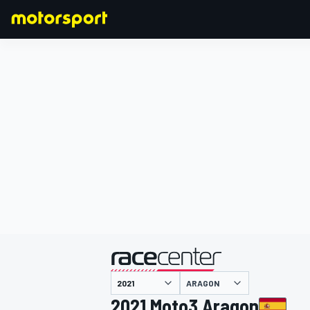
F1
MOTOGP
主催
ARAGON
2021 Moto3 Aragon