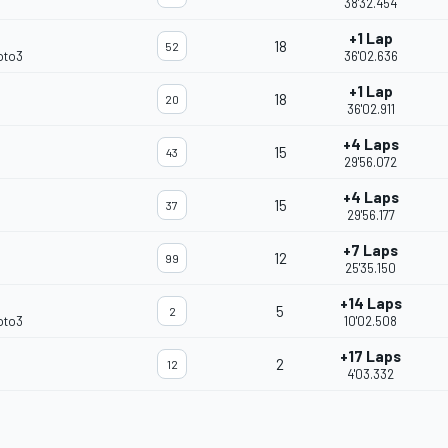
38'32.454
+1 Lap
18
52
oto3
36'02.636
+1 Lap
18
20
36'02.911
+4 Laps
15
43
29'56.072
+4 Laps
15
37
29'56.177
+7 Laps
12
99
25'35.150
+14 Laps
5
2
oto3
10'02.508
+17 Laps
2
12
4'03.332