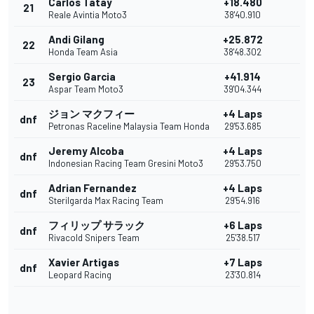
Carlos Tatay
+18.480
21
Reale Avintia Moto3
38'40.910
Andi Gilang
+25.872
22
Honda Team Asia
38'48.302
Sergio Garcia
+41.914
23
Aspar Team Moto3
39'04.344
ジョン マクフィー
+4 Laps
dnf
Petronas Raceline Malaysia Team Honda
29'53.685
Jeremy Alcoba
+4 Laps
dnf
Indonesian Racing Team Gresini Moto3
29'53.750
Adrian Fernandez
+4 Laps
dnf
Sterilgarda Max Racing Team
29'54.916
フィリップ サラック
+6 Laps
dnf
Rivacold Snipers Team
25'38.517
Xavier Artigas
+7 Laps
dnf
Leopard Racing
23'30.814