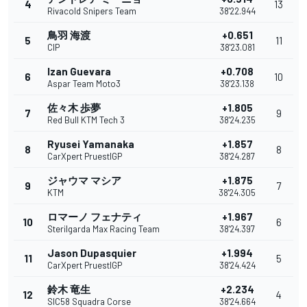
4
13
Rivacold Snipers Team
38'22.944
鳥羽 海渡
+0.651
5
11
CIP
38'23.081
Izan Guevara
+0.708
6
10
Aspar Team Moto3
38'23.138
佐々木 歩夢
+1.805
7
9
Red Bull KTM Tech 3
38'24.235
Ryusei Yamanaka
+1.857
8
8
CarXpert PruestlGP
38'24.287
ジャウマ マシア
+1.875
9
7
KTM
38'24.305
ロマーノ フェナティ
+1.967
10
6
Sterilgarda Max Racing Team
38'24.397
Jason Dupasquier
+1.994
11
5
CarXpert PruestlGP
38'24.424
鈴木 竜生
+2.234
12
4
SIC58 Squadra Corse
38'24.664