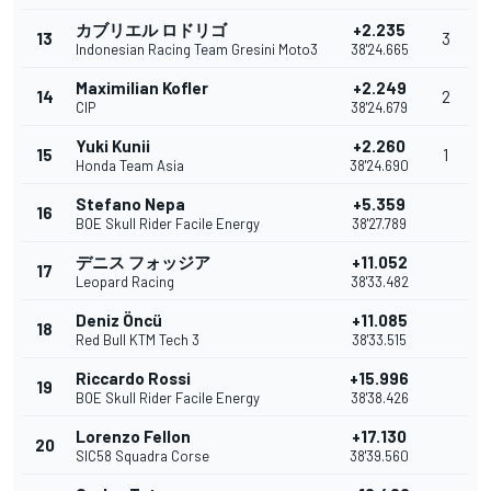
カブリエル ロドリゴ
+2.235
13
3
Indonesian Racing Team Gresini Moto3
38'24.665
Maximilian Kofler
+2.249
14
2
CIP
38'24.679
Yuki Kunii
+2.260
15
1
Honda Team Asia
38'24.690
Stefano Nepa
+5.359
16
BOE Skull Rider Facile Energy
38'27.789
デニス フォッジア
+11.052
17
Leopard Racing
38'33.482
Deniz Öncü
+11.085
18
Red Bull KTM Tech 3
38'33.515
Riccardo Rossi
+15.996
19
BOE Skull Rider Facile Energy
38'38.426
Lorenzo Fellon
+17.130
20
SIC58 Squadra Corse
38'39.560