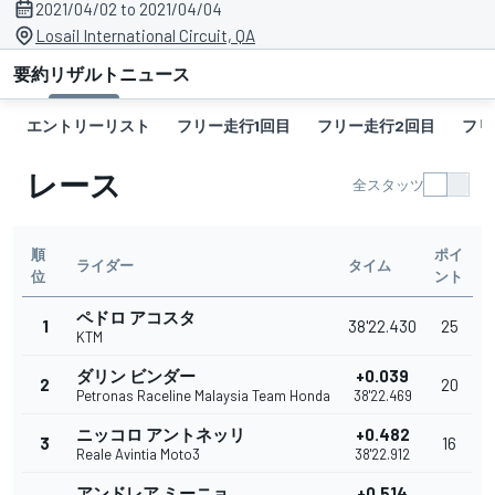
2021/04/02 to 2021/04/04
Losail International Circuit, QA
要約
リザルト
ニュース
エントリーリスト
フリー走行1回目
フリー走行2回目
フリ
レース
全スタッツ
順
ポイ
ライダー
タイム
位
ント
ペドロ アコスタ
1
38'22.430
25
KTM
ダリン ビンダー
+0.039
2
20
Petronas Raceline Malaysia Team Honda
38'22.469
ニッコロ アントネッリ
+0.482
3
16
Reale Avintia Moto3
38'22.912
アンドレア ミーニョ
+0.514