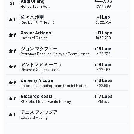
Andi Gilang
+44.976
21
Honda Team Asia
39'14.596
佐々木 歩夢
+1 Lap
dnf
Red Bull KTM Tech 3
36'22.354
Xavier Artigas
+11 Laps
dnf
Leopard Racing
18'38.260
ジョン マクフィー
+16 Laps
dnf
Petronas Raceline Malaysia Team Honda
4'22.232
アンドレア ミーニョ
+16 Laps
dnf
Rivacold Snipers Team
4'22.468
Jeremy Alcoba
+16 Laps
dnf
Indonesian Racing Team Gresini Moto3
4'22.695
Riccardo Rossi
+17 Laps
dnf
BOE Skull Rider Facile Energy
2'16.572
デニス フォッジア
dnf
Leopard Racing