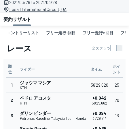
2021/03/26 to 2021/03/28
Losail International Circuit, QA
要約
リザルト
エントリーリスト
フリー走行1回目
フリー走行2回目
フリ
レース
全スタッツ
順
ポイ
ライダー
タイム
位
ント
ジャウマ マシア
1
38'29.620
25
KTM
ペドロ アコスタ
+0.042
2
20
KTM
38'29.662
ダリン ビンダー
+0.094
3
16
Petronas Raceline Malaysia Team Honda
38'29.714
Sergio Garcia
+0.435