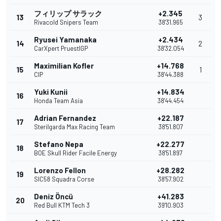
フィリップ サラック
+2.345
13
3
Rivacold Snipers Team
38'31.965
Ryusei Yamanaka
+2.434
14
2
CarXpert PruestlGP
38'32.054
Maximilian Kofler
+14.768
15
1
CIP
38'44.388
Yuki Kunii
+14.834
16
Honda Team Asia
38'44.454
Adrian Fernandez
+22.187
17
Sterilgarda Max Racing Team
38'51.807
Stefano Nepa
+22.277
18
BOE Skull Rider Facile Energy
38'51.897
Lorenzo Fellon
+28.282
19
SIC58 Squadra Corse
38'57.902
Deniz Öncü
+41.283
20
Red Bull KTM Tech 3
39'10.903