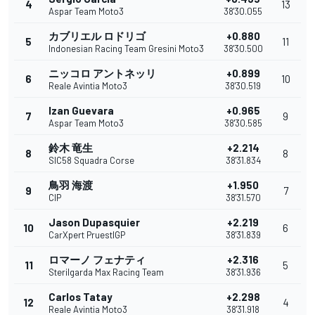
4
13
Aspar Team Moto3
38'30.055
カブリエル ロドリゴ
+0.880
5
11
Indonesian Racing Team Gresini Moto3
38'30.500
ニッコロ アントネッリ
+0.899
6
10
Reale Avintia Moto3
38'30.519
Izan Guevara
+0.965
7
9
Aspar Team Moto3
38'30.585
鈴木 竜生
+2.214
8
8
SIC58 Squadra Corse
38'31.834
鳥羽 海渡
+1.950
9
7
CIP
38'31.570
Jason Dupasquier
+2.219
10
6
CarXpert PruestlGP
38'31.839
ロマーノ フェナティ
+2.316
11
5
Sterilgarda Max Racing Team
38'31.936
Carlos Tatay
+2.298
12
4
Reale Avintia Moto3
38'31.918