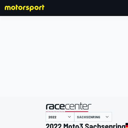
F1
MOTOGP
主催
SACHSENRING
2022 Moto3 Sachsenring