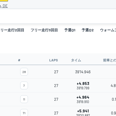
g, DE
フリー走行2回目
フリー走行3回目
予選Q1
予選Q2
ウォーム
#
LAPS
タイム
前車と
27
39'14.946
28
+4.853
27
4.
7
39'19.799
+4.964
27
0.1
11
39'19.910
+5.941
27
0.
71
39'20.887