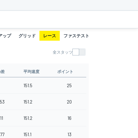
アップ
グリッド
レース
ファステストラップ
全スタッツ
の差
平均速度
ポイント
151.5
25
853
151.2
20
11
151.2
16
977
151.1
13