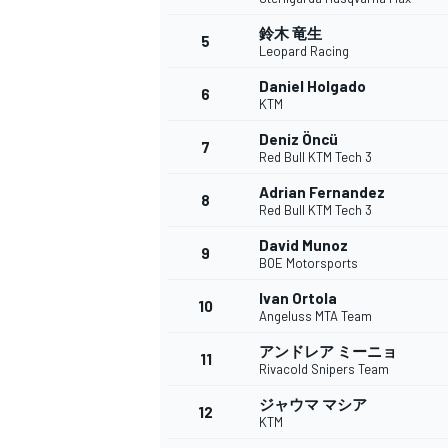
鈴木 竜生
5
Leopard Racing
Daniel Holgado
6
WEC
KTM
Deniz Öncü
7
Red Bull KTM Tech 3
Adrian Fernandez
8
Red Bull KTM Tech 3
David Munoz
9
BOE Motorsports
Ivan Ortola
10
Angeluss MTA Team
アンドレア ミーニョ
11
Rivacold Snipers Team
ジャウマ マシア
12
KTM