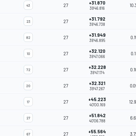
+31.870
27
10.
43
39'46.816
+31.792
27
23
39'46.738
+31.949
27
0.
82
39'46.895
+32.120
27
0.1
10
39'47.066
+32.228
27
0.
72
39'47.174
+32.321
27
0.
20
39'47.267
+45.223
27
12.
17
40'00.169
+51.842
27
6.
27
40'06.788
+55.564
27
3.
67