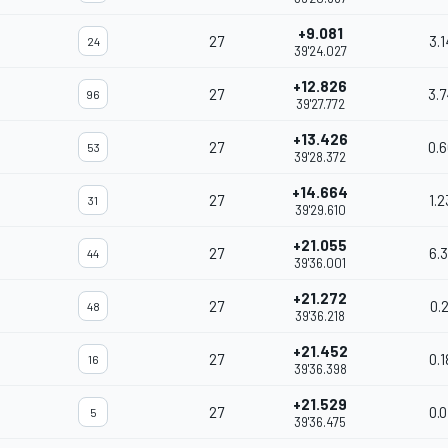
+9.081
27
3.
24
39'24.027
+12.826
27
3.
96
39'27.772
+13.426
27
0.
53
39'28.372
+14.664
27
1.
31
39'29.610
+21.055
27
6.
44
39'36.001
+21.272
27
0.
48
39'36.218
+21.452
27
0.
16
39'36.398
+21.529
27
0.
5
39'36.475