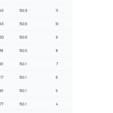
140
150.9
11
745
150.6
10
600
150.6
9
238
150.5
8
391
150.1
7
217
150.1
6
180
150.1
5
077
150.1
4