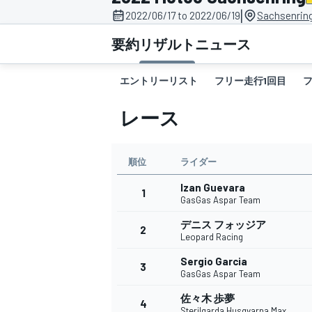
|
2022/06/17 to 2022/06/19
Sachsenrin
スーパーフォーミュラ
要約
リザルト
ニュース
エントリーリスト
フリー走行1回目
レース
順位
ライダー
Izan Guevara
スーパーGT
1
GasGas Aspar Team
デニス フォッジア
2
Leopard Racing
Sergio Garcia
3
GasGas Aspar Team
佐々木 歩夢
4
Sterilgarda Husqvarna Max