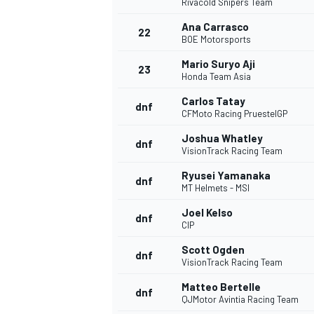
Rivacold Snipers Team
Ana Carrasco
22
BOE Motorsports
Mario Suryo Aji
23
Honda Team Asia
Carlos Tatay
dnf
CFMoto Racing PruestelGP
Joshua Whatley
dnf
VisionTrack Racing Team
Ryusei Yamanaka
dnf
MT Helmets - MSI
Joel Kelso
dnf
CIP
Scott Ogden
dnf
VisionTrack Racing Team
Matteo Bertelle
dnf
QJMotor Avintia Racing Team
すべてのカテゴリー