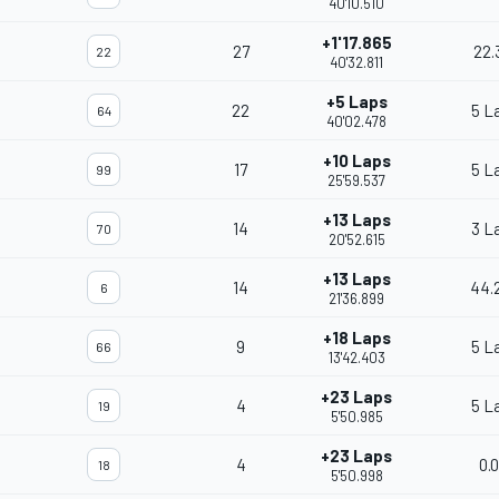
40'10.510
+1'17.865
27
22.
22
40'32.811
+5 Laps
22
5 L
64
40'02.478
+10 Laps
17
5 L
99
25'59.537
+13 Laps
14
3 L
70
20'52.615
+13 Laps
14
44.
6
21'36.899
+18 Laps
9
5 L
66
13'42.403
+23 Laps
4
5 L
19
5'50.985
+23 Laps
4
0.
18
5'50.998