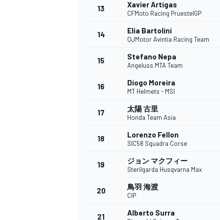
フォーミュラE
Xavier Artigas
13
CFMoto Racing PruestelGP
Elia Bartolini
14
QJMotor Avintia Racing Team
Stefano Nepa
15
Angeluss MTA Team
Diogo Moreira
16
MT Helmets - MSI
太陽 古里
17
Honda Team Asia
Lorenzo Fellon
18
SIC58 Squadra Corse
ジョン マクフィー
19
Sterilgarda Husqvarna Max
鳥羽 海渡
20
CIP
Alberto Surra
21