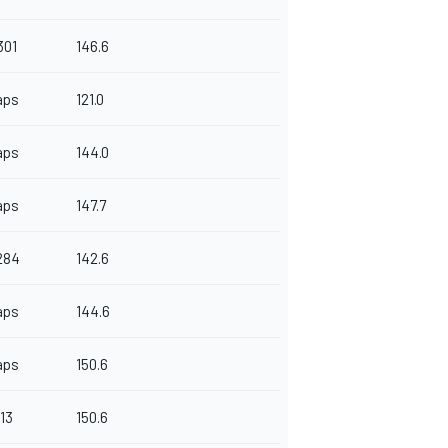
301
146.6
aps
121.0
aps
144.0
aps
147.7
284
142.6
aps
144.6
aps
150.6
013
150.6