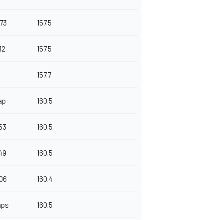
873
157.5
12
157.5
157.7
ap
160.5
53
160.5
49
160.5
06
160.4
aps
160.5