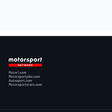
Motor1.com
Motorsportjobs.com
Autosport.com
Motorsportstats.com