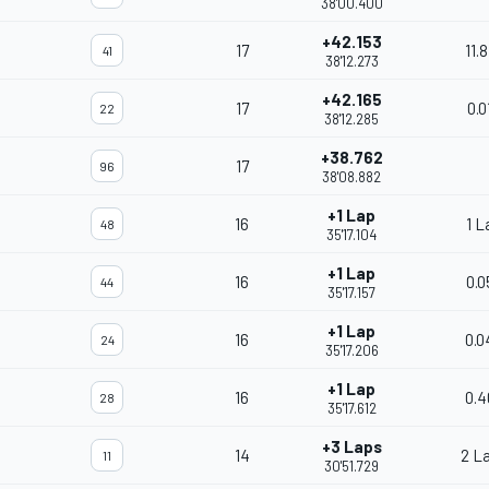
38'00.400
+42.153
17
11.
41
38'12.273
+42.165
17
0.0
22
38'12.285
+38.762
17
96
38'08.882
+1 Lap
16
1 L
48
35'17.104
+1 Lap
16
0.0
44
35'17.157
+1 Lap
16
0.0
24
35'17.206
+1 Lap
16
0.4
28
35'17.612
+3 Laps
14
2 L
11
30'51.729