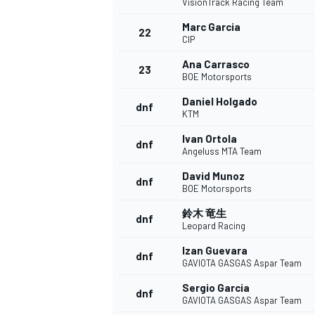
VisionTrack Racing Team
Marc Garcia
22
CIP
Ana Carrasco
23
BOE Motorsports
Daniel Holgado
dnf
KTM
Ivan Ortola
dnf
Angeluss MTA Team
David Munoz
dnf
BOE Motorsports
鈴木 竜生
dnf
Leopard Racing
Izan Guevara
dnf
GAVIOTA GASGAS Aspar Team
Sergio Garcia
dnf
GAVIOTA GASGAS Aspar Team
すべてのカテゴリー