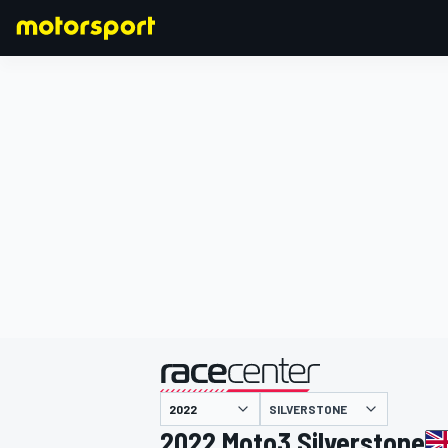
F1
MOTOGP
主催
SILVERSTONE
2022 Moto3 Silverstone