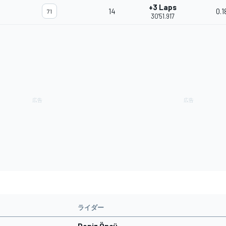
+3 Laps
14
0.1
71
30'51.917
ライダー