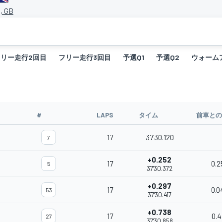
e, GB
フリー走行2回目
フリー走行3回目
予選Q1
予選Q2
ウォーム
#
LAPS
タイム
前車との
17
37'30.120
7
+0.252
17
0.2
5
37'30.372
+0.297
17
0.0
53
37'30.417
+0.738
17
0.4
27
37'30.858