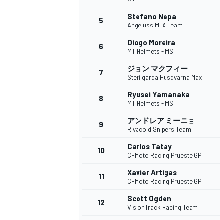
Stefano Nepa
5
Angeluss MTA Team
Diogo Moreira
6
WEC
MT Helmets - MSI
ジョン マクフィー
7
Sterilgarda Husqvarna Max
Ryusei Yamanaka
8
MT Helmets - MSI
アンドレア ミーニョ
9
Rivacold Snipers Team
Carlos Tatay
10
CFMoto Racing PruestelGP
Xavier Artigas
11
CFMoto Racing PruestelGP
Scott Ogden
12
VisionTrack Racing Team