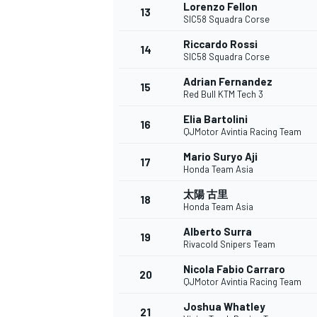
フォーミュラE
Lorenzo Fellon
13
SIC58 Squadra Corse
Riccardo Rossi
14
SIC58 Squadra Corse
Adrian Fernandez
15
Red Bull KTM Tech 3
Elia Bartolini
16
QJMotor Avintia Racing Team
Mario Suryo Aji
17
Honda Team Asia
太陽 古里
18
Honda Team Asia
Alberto Surra
19
Rivacold Snipers Team
Nicola Fabio Carraro
20
QJMotor Avintia Racing Team
Joshua Whatley
21