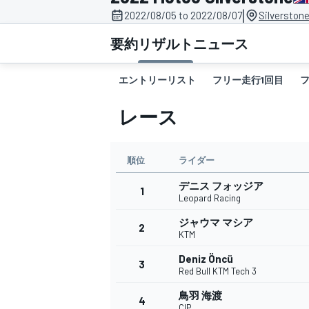
|
2022/08/05 to 2022/08/07
Silverston
スーパーフォーミュラ
要約
リザルト
ニュース
エントリーリスト
フリー走行1回目
レース
順位
ライダー
デニス フォッジア
スーパーGT
1
Leopard Racing
ジャウマ マシア
2
KTM
Deniz Öncü
3
Red Bull KTM Tech 3
鳥羽 海渡
4
CIP