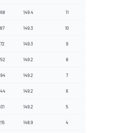
668
149.4
11
587
149.3
10
172
149.3
9
852
149.2
8
394
149.2
7
044
149.2
6
031
149.2
5
215
148.9
4