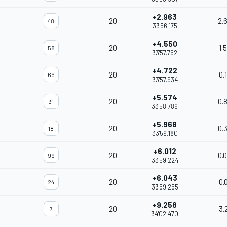
+2.963
20
2.
48
33'56.175
+4.550
20
1.
58
33'57.762
+4.722
20
0.
66
33'57.934
+5.574
20
0.
31
33'58.786
+5.968
20
0.
18
33'59.180
+6.012
20
0.
99
33'59.224
+6.043
20
0.
24
33'59.255
+9.258
20
3.
7
34'02.470