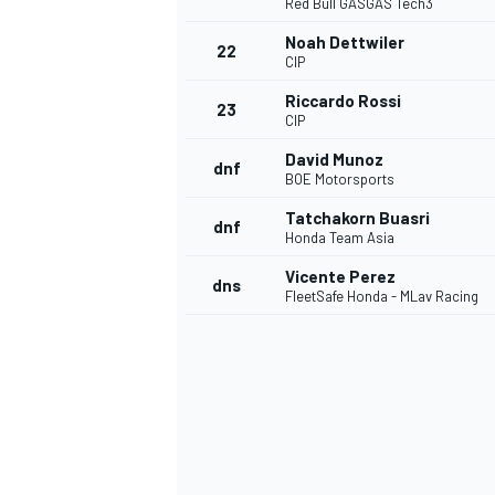
Red Bull GASGAS Tech3
Noah Dettwiler
22
CIP
Riccardo Rossi
23
CIP
David Munoz
dnf
BOE Motorsports
Tatchakorn Buasri
dnf
Honda Team Asia
Vicente Perez
dns
FleetSafe Honda - MLav Racing
すべてのカテゴリー