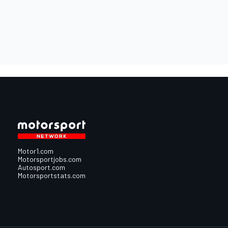
Motor1.com
Motorsportjobs.com
Autosport.com
Motorsportstats.com