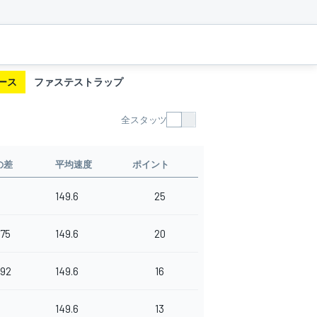
ース
ファステストラップ
全スタッツ
の差
平均速度
ポイント
149.6
25
175
149.6
20
192
149.6
16
149.6
13