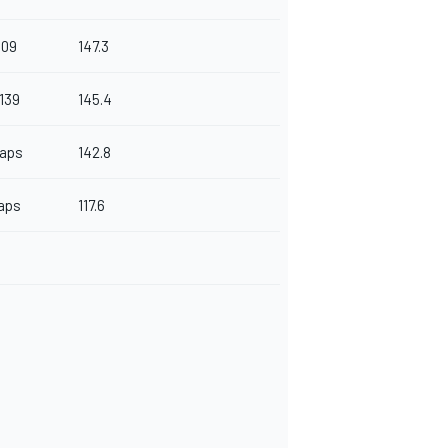
509
147.3
139
145.4
Laps
142.8
aps
117.6