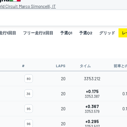
ld Circuit Marco Simoncelli, IT
走行1回目
フリー走行2回目
予選Q1
予選Q2
グリッド
レ
#
LAPS
タイム
前車と
20
33'53.212
80
+0.175
20
0.
36
33'53.387
+0.367
20
0.
95
33'53.579
+0.295
20
96
33'53.507