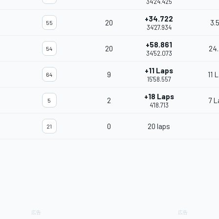
34'24.425
+34.722
20
3.
55
34'27.934
+58.861
20
24.
54
34'52.073
+11 Laps
9
11 
64
15'58.557
+18 Laps
2
7 L
5
4'18.713
0
20 laps
21