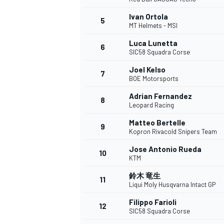
Ivan Ortola
5
MT Helmets - MSI
Luca Lunetta
6
WEC
SIC58 Squadra Corse
Joel Kelso
7
BOE Motorsports
Adrian Fernandez
8
Leopard Racing
Matteo Bertelle
9
Kopron Rivacold Snipers Team
Jose Antonio Rueda
10
KTM
鈴木 竜生
11
Liqui Moly Husqvarna Intact GP
Filippo Farioli
12
SIC58 Squadra Corse