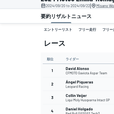
|
2024/09/20 to 2024/09/22
Misano Wor
スーパーフォーミュラ
要約
リザルト
ニュース
エントリーリスト
フリー走行
フリー
レース
順位
ライダー
David Alonso
スーパーGT
1
CFMOTO Gaviota Aspar Team
Ángel Piqueras
2
Leopard Racing
Collin Veijer
3
Liqui Moly Husqvarna Intact GP
Daniel Holgado
4
Red Bull GASGAS Tech3