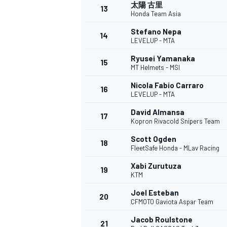
フォーミュラE
太陽 古里
13
Honda Team Asia
Stefano Nepa
14
LEVELUP - MTA
Ryusei Yamanaka
15
MT Helmets - MSI
Nicola Fabio Carraro
16
LEVELUP - MTA
David Almansa
17
Kopron Rivacold Snipers Team
Scott Ogden
18
FleetSafe Honda - MLav Racing
Xabi Zurutuza
19
KTM
Joel Esteban
20
CFMOTO Gaviota Aspar Team
Jacob Roulstone
21