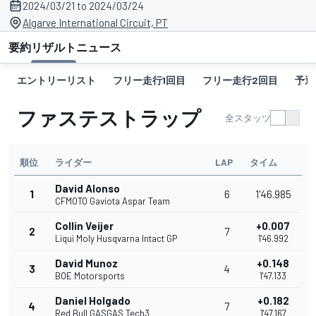
2024/03/21 to 2024/03/24
Algarve International Circuit, PT
要約
リザルト
ニュース
エントリーリスト
フリー走行1回目
フリー走行2回目
予選
ファステストラップ
全スタッツ
順位
ライダー
LAP
タイム
David Alonso
1
6
1'46.985
CFMOTO Gaviota Aspar Team
Collin Veijer
+0.007
2
7
Liqui Moly Husqvarna Intact GP
1'46.992
David Munoz
+0.148
3
4
BOE Motorsports
1'47.133
Daniel Holgado
+0.182
4
7
Red Bull GASGAS Tech3
1'47.167