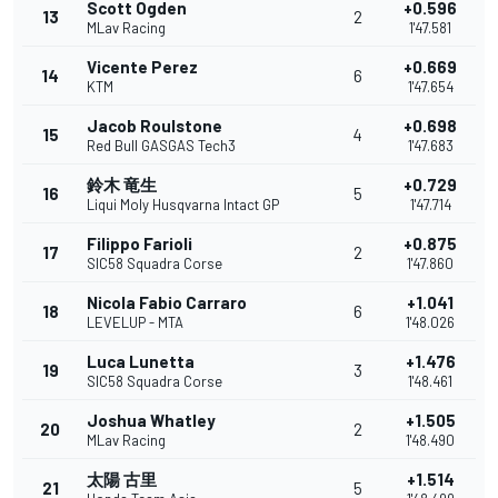
Scott Ogden
+0.596
13
2
MLav Racing
1'47.581
Vicente Perez
+0.669
14
6
KTM
1'47.654
Jacob Roulstone
+0.698
15
4
Red Bull GASGAS Tech3
1'47.683
鈴木 竜生
+0.729
16
5
Liqui Moly Husqvarna Intact GP
1'47.714
Filippo Farioli
+0.875
17
2
SIC58 Squadra Corse
1'47.860
Nicola Fabio Carraro
+1.041
18
6
LEVELUP - MTA
1'48.026
Luca Lunetta
+1.476
19
3
SIC58 Squadra Corse
1'48.461
Joshua Whatley
+1.505
20
2
MLav Racing
1'48.490
太陽 古里
+1.514
21
5