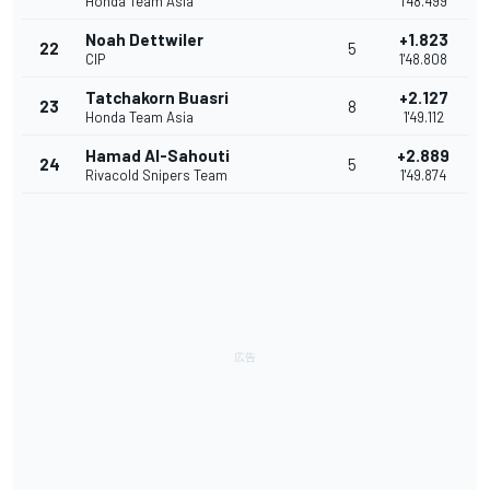
Honda Team Asia
1'48.499
Noah Dettwiler
+1.823
22
5
CIP
1'48.808
Tatchakorn Buasri
+2.127
23
8
Honda Team Asia
1'49.112
Hamad Al-Sahouti
+2.889
24
5
Rivacold Snipers Team
1'49.874