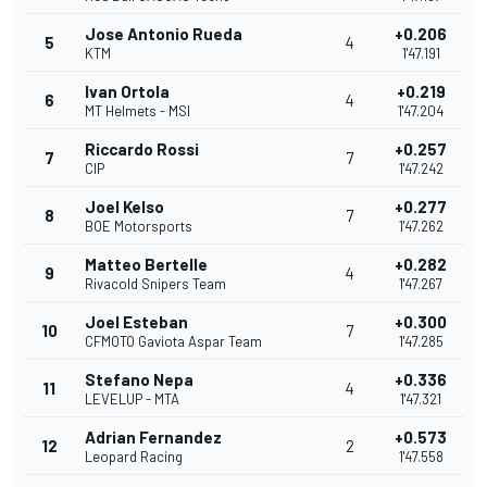
Jose Antonio Rueda
+0.206
5
4
KTM
1'47.191
Ivan Ortola
+0.219
6
4
MT Helmets - MSI
1'47.204
Riccardo Rossi
+0.257
7
7
CIP
1'47.242
Joel Kelso
+0.277
8
7
BOE Motorsports
1'47.262
Matteo Bertelle
+0.282
9
4
Rivacold Snipers Team
1'47.267
Joel Esteban
+0.300
10
7
CFMOTO Gaviota Aspar Team
1'47.285
Stefano Nepa
+0.336
11
4
LEVELUP - MTA
1'47.321
Adrian Fernandez
+0.573
12
2
Leopard Racing
1'47.558