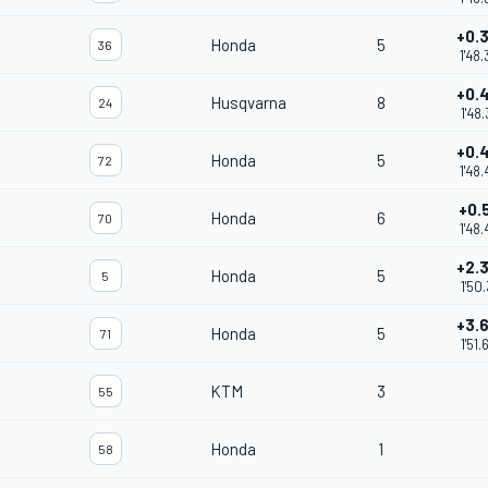
+0.
Honda
5
36
1'48
+0.
Husqvarna
8
24
1'48.
+0.
Honda
5
72
1'48
+0.
Honda
6
70
1'48
+2.
Honda
5
5
1'50
+3.
Honda
5
71
1'51.
KTM
3
55
Honda
1
58