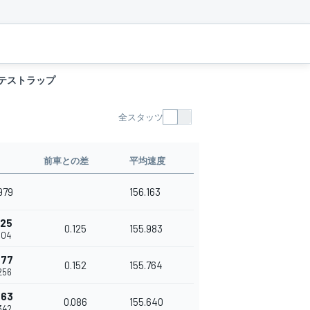
テストラップ
全スタッツ
前車との差
平均速度
.979
156.163
125
0.125
155.983
.104
277
0.152
155.764
.256
363
0.086
155.640
.342