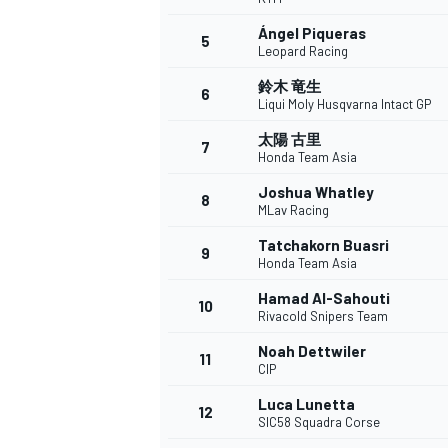
Ángel Piqueras
5
Leopard Racing
鈴木 竜生
6
WEC
Liqui Moly Husqvarna Intact GP
太陽 古里
7
Honda Team Asia
Joshua Whatley
8
MLav Racing
Tatchakorn Buasri
9
Honda Team Asia
Hamad Al-Sahouti
10
Rivacold Snipers Team
Noah Dettwiler
11
CIP
Luca Lunetta
12
SIC58 Squadra Corse