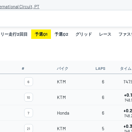
ernational Circuit, PT
フリー走行2回目
予選Q1
予選Q2
グリッド
レース
ファス
#
バイク
LAPS
タイム
KTM
6
1'47
6
+0.
KTM
6
10
1'48
+0.
Honda
6
7
1'48
+0.
KTM
5
21
1'48