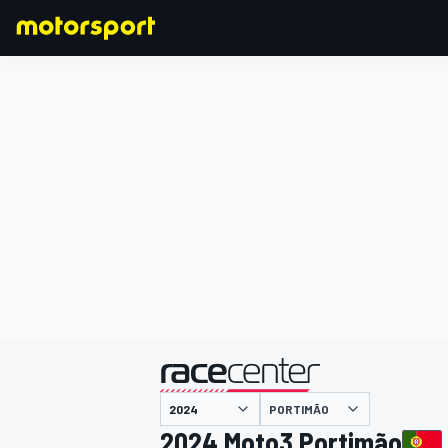
F1
MOTOGP
主催
PORTIMÃO
2024 Moto3 Portimão