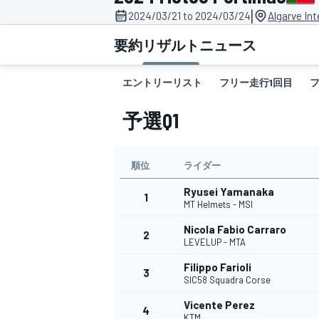
|
2024/03/21 to 2024/03/24
Algarve Int
スーパーフォーミュラ
要約
リザルト
ニュース
エントリーリスト
フリー走行1回目
予選Q1
順位
ライダー
Ryusei Yamanaka
スーパーGT
1
MT Helmets - MSI
Nicola Fabio Carraro
2
LEVELUP - MTA
Filippo Farioli
3
SIC58 Squadra Corse
Vicente Perez
4
KTM