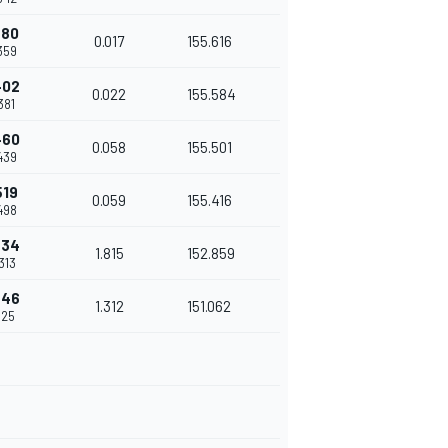
380
0.017
155.616
.359
402
0.022
155.584
381
460
0.058
155.501
.439
519
0.059
155.416
.498
334
1.815
152.859
.313
646
1.312
151.062
625