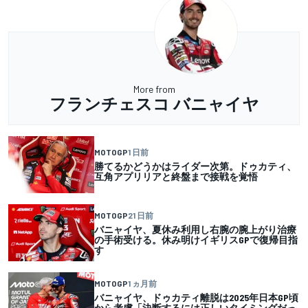
More from
フランチェスコ バニャイヤ
MOTOGP
1 日前
勝てるかどうかはライダー次第。ドゥカティ、
互角アプリリアと終盤まで接戦を覚悟
MOTOGP
21 日前
バニャイヤ、夏休み利用し右腕の腕上がり治療
の手術受ける。休み明けイギリスGPで復帰目指
す
MOTOGP
1 ヵ月前
バニャイヤ、ドゥカティ離脱は2025年日本GP頃
から考慮「決断するには正しいタイミングだっ