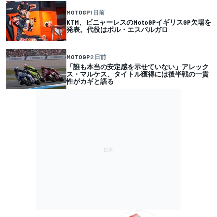
MOTOGP
1 日前
KTM、ビニャーレスのMotoGPイギリスGP欠場を
発表。代役はポル・エスパルガロ
MOTOGP
2 日前
「誰も本当の安定感を示せていない」アレック
ス・マルケス、タイトル獲得には後半戦の一貫
性がカギと語る