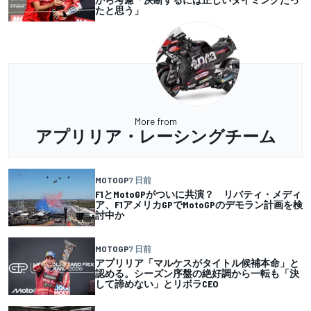
たと思う」
More from
アプリリア・レーシングチーム
MOTOGP
7 日前
F1とMotoGPがついに共演？ リバティ・メディ
ア、F1アメリカGPでMotoGPのデモラン計画を検
討中か
MOTOGP
7 日前
アプリリア「マルケスがタイトル候補本命」と
認める。シーズン序盤の絶好調から一転も「決
して諦めない」とリボラCEO