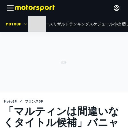
MOTOGP
HOME
ニュース
リザルト
ランキング
スケジュール
小椋 藍
MotoGP
フランスGP
「マルティンは間違いな
くタイトル候補」バニャ