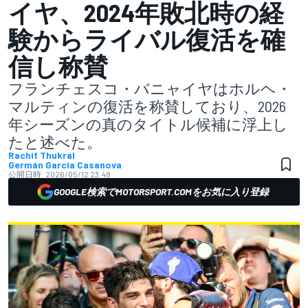
イヤ、2024年敗北時の経
験からライバル復活を確
信し称賛
フランチェスコ・バニャイヤはホルヘ・
マルティンの復活を称賛しており、2026
年シーズンの真のタイトル候補に浮上し
たと述べた。
Rachit Thukral
Germán Garcia Casanova
公開日時:
2026/05/12 23:48
GOOGLE検索でMOTORSPORT.COMをお気に入り登録