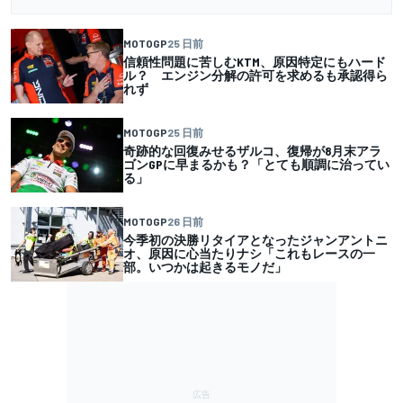
MOTOGP
25 日前
信頼性問題に苦しむKTM、原因特定にもハード
ル？ エンジン分解の許可を求めるも承認得ら
れず
MOTOGP
25 日前
奇跡的な回復みせるザルコ、復帰が8月末アラ
ゴンGPに早まるかも？「とても順調に治ってい
る」
MOTOGP
26 日前
今季初の決勝リタイアとなったジャンアントニ
オ、原因に心当たりナシ「これもレースの一
部。いつかは起きるモノだ」