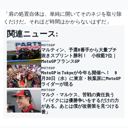
「肩の処置自体は、単純に開いてそのネジを取り除
くだけだ。それほど時間はかからないはずだ」
関連ニュース:
MOTOGP
マルティン、予選8番手から大量ブチ
抜きスプリント勝利！ 小椋藍7位｜
MotoGPフランスGP
MOTOGP
MotoGP in Tokyoが今年も開催へ！ 9
月30日（水）に東京・秋葉原にMotoGP
ライダーが現る
MOTOGP
マルク・マルケス、苦戦の責任負う
「バイクには優勝争いをするだけの力
がある。あとは僕が改善策を見つける
番」