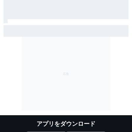
ホンダ、虎ノ門ヒルズでF1マシン展示イベントをこの夏
開催。アストンマーティンAMR26とホンダRA272が並
ぶ！
アプリをダウンロード