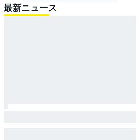
最新ニュース
2026年中は危ないままか？ ライドハイトデバイスが
再び問題起こす。ライダーは「自分のミス」と語るも
安全性に再びケチ