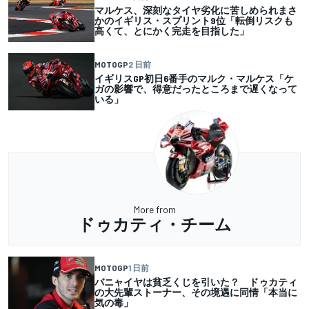
マルケス、深刻なタイヤ劣化に苦しめられまさ
かのイギリス・スプリント9位「転倒リスクも
高くて、とにかく完走を目指した」
MOTOGP
2 日前
イギリスGP初日6番手のマルク・マルケス「ケ
ガの影響で、得意だったところまで遅くなって
いる」
More from
ドゥカティ・チーム
MOTOGP
1 日前
バニャイヤは貧乏くじを引いた？ ドゥカティ
の大先輩ストーナー、その境遇に同情「本当に
気の毒」