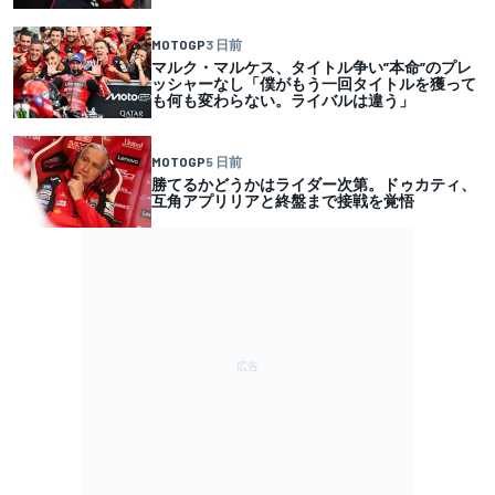
MOTOGP
3 日前
マルク・マルケス、タイトル争い”本命”のプレ
ッシャーなし「僕がもう一回タイトルを獲って
も何も変わらない。ライバルは違う」
MOTOGP
5 日前
勝てるかどうかはライダー次第。ドゥカティ、
互角アプリリアと終盤まで接戦を覚悟