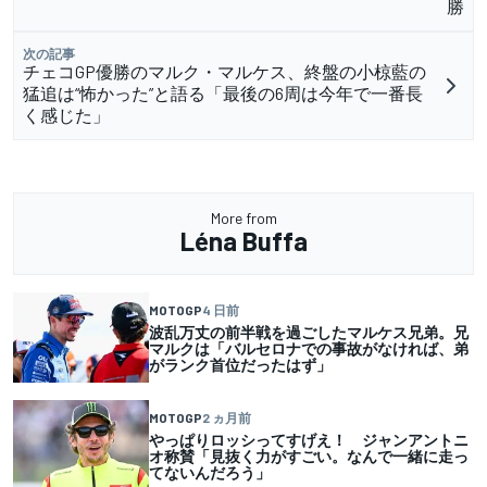
勝
次の記事
チェコGP優勝のマルク・マルケス、終盤の小椋藍の
猛追は“怖かった”と語る「最後の6周は今年で一番長
く感じた」
More from
Léna Buffa
MOTOGP
4 日前
波乱万丈の前半戦を過ごしたマルケス兄弟。兄
マルクは「バルセロナでの事故がなければ、弟
がランク首位だったはず」
MOTOGP
2 ヵ月前
やっぱりロッシってすげえ！ ジャンアントニ
オ称賛「見抜く力がすごい。なんで一緒に走っ
てないんだろう」