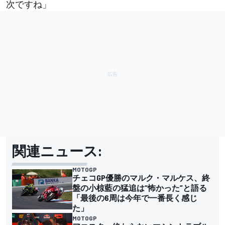
次ですね」
関連ニュース:
MOTOGP
チェコGP優勝のマルク・マルケス、終
盤の小椋藍の猛追は“怖かった”と語る
「最後の6周は今年で一番長く感じ
た」
MOTOGP