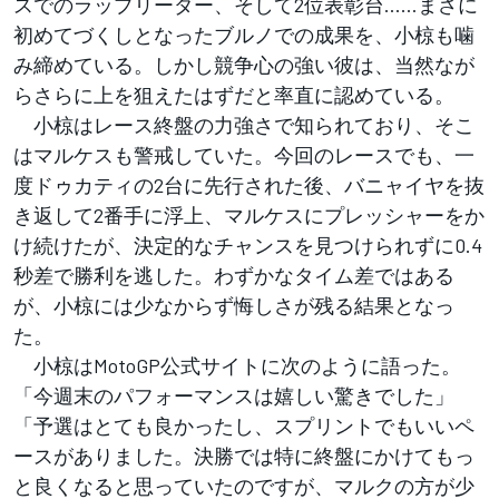
スでのラップリーダー、そして2位表彰台……まさに
初めてづくしとなったブルノでの成果を、小椋も噛
み締めている。しかし競争心の強い彼は、当然なが
らさらに上を狙えたはずだと率直に認めている。
小椋はレース終盤の力強さで知られており、そこ
はマルケスも警戒していた。今回のレースでも、一
度ドゥカティの2台に先行された後、バニャイヤを抜
き返して2番手に浮上、マルケスにプレッシャーをか
け続けたが、決定的なチャンスを見つけられずに0.4
秒差で勝利を逃した。わずかなタイム差ではある
が、小椋には少なからず悔しさが残る結果となっ
た。
小椋はMotoGP公式サイトに次のように語った。
「今週末のパフォーマンスは嬉しい驚きでした」
「予選はとても良かったし、スプリントでもいいペ
ースがありました。決勝では特に終盤にかけてもっ
と良くなると思っていたのですが、マルクの方が少