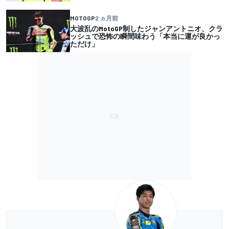
MOTOGP
2 ヵ月前
大波乱のMotoGP制したジャンアントニオ、クラ
ッシュで恐怖の瞬間味わう「本当に運が良かっ
ただけ」