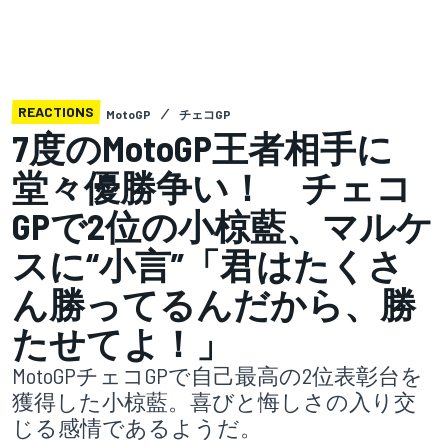
REACTIONS
MotoGP
チェコGP
7度のMotoGP王者相手に
堂々優勝争い！ チェコ
GPで2位の小椋藍、マルケ
スに“小言”「君はたくさ
ん勝ってるんだから、勝
たせてよ！」
MotoGPチェコGPで自己最高の2位表彰台を
獲得した小椋藍。喜びと悔しさの入り交
じる感情であるようだ。