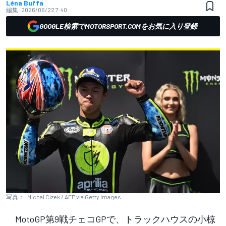
Léna Buffa
編集:
2026/06/22 7:40
GOOGLE検索でMOTORSPORT.COMをお気に入り登録
写真：: Michal Cizek / AFP via Getty Images
MotoGP第9戦チェコGPで、トラックハウスの小椋