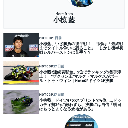
More from
小椋 藍
MOTOGP
1 日前
小椋藍、いざ勝負の後半戦！ 目標は「最終戦
までタイトル争いに残ること」 しかし後半初
戦シルバーストンは苦手？？
MOTOGP
27 日前
小椋藍3連続表彰台。2位でランキング2番手浮
上！ ”ザクセン王”マルク・マルケスがポー
ル・トゥ・ウィン｜MotoGPドイツGP決勝
MOTOGP
27 日前
小椋藍、ドイツGPのスプリントで4位……ドゥ
カティ勢3台に敵わずも、決勝には自信「明日
はもっとよくなる余地がある」