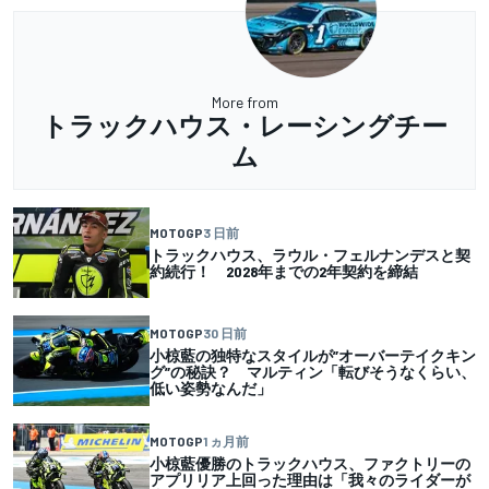
More from
トラックハウス・レーシングチー
ム
MOTOGP
3 日前
トラックハウス、ラウル・フェルナンデスと契
約続行！ 2028年までの2年契約を締結
MOTOGP
30 日前
小椋藍の独特なスタイルが”オーバーテイクキン
グ”の秘訣？ マルティン「転びそうなくらい、
低い姿勢なんだ」
MOTOGP
1 ヵ月前
小椋藍優勝のトラックハウス、ファクトリーの
アプリリア上回った理由は「我々のライダーが