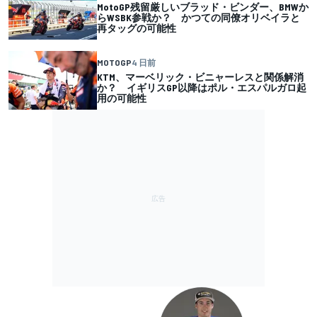
MotoGP残留厳しいブラッド・ビンダー、BMWか
らWSBK参戦か？ かつての同僚オリベイラと
再タッグの可能性
MOTOGP
4 日前
KTM、マーベリック・ビニャーレスと関係解消
か？ イギリスGP以降はポル・エスパルガロ起
用の可能性