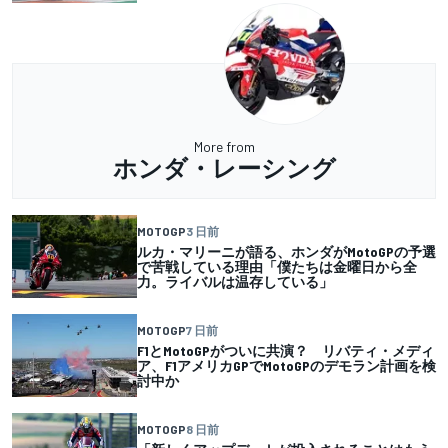
More from
ホンダ・レーシング
MOTOGP
3 日前
ルカ・マリーニが語る、ホンダがMotoGPの予選
で苦戦している理由「僕たちは金曜日から全
力。ライバルは温存している」
MOTOGP
7 日前
F1とMotoGPがついに共演？ リバティ・メディ
ア、F1アメリカGPでMotoGPのデモラン計画を検
討中か
MOTOGP
8 日前