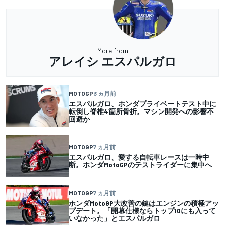
More from
アレイシ エスパルガロ
MOTOGP
3 ヵ月前
エスパルガロ、ホンダプライベートテスト中に
転倒し脊椎4箇所骨折。マシン開発への影響不
回避か
MOTOGP
7 ヵ月前
エスパルガロ、愛する自転車レースは一時中
断。ホンダMotoGPのテストライダーに集中へ
MOTOGP
7 ヵ月前
ホンダMotoGP大改善の鍵はエンジンの積極アッ
プデート。「開幕仕様ならトップ10にも入って
いなかった」とエスパルガロ