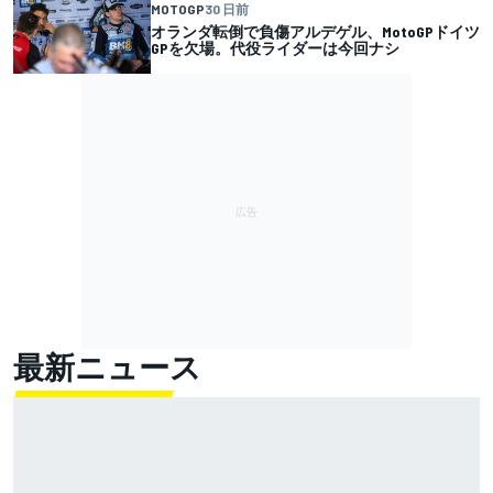
MOTOGP
30 日前
オランダ転倒で負傷アルデゲル、MotoGPドイツ
GPを欠場。代役ライダーは今回ナシ
最新ニュース