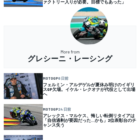
ァクトリー入りが必要。目標でもあった」
More from
グレシーニ・レーシング
MOTOGP
6 日前
フェルミン・アルデゲルが夏休み明けのイギリ
スGP欠場。イケル・レクオナが代役として出場
へ
MOTOGP
24 日前
アレックス・マルケス、悔しい転倒リタイアは
「自信過剰が要因だった…かも」2位表彰台のチ
ャンス失う