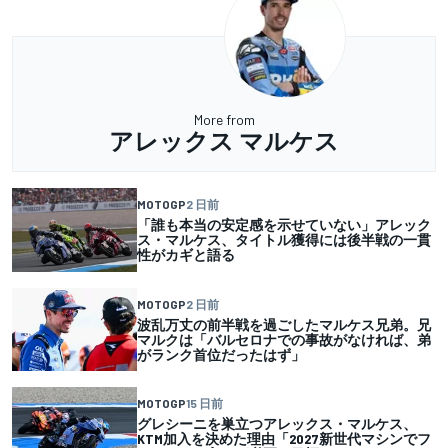
More from
アレックス マルケス
MOTOGP
2 日前
「誰も本当の安定感を示せていない」アレック
ス・マルケス、タイトル獲得には後半戦の一貫
性がカギと語る
MOTOGP
2 日前
波乱万丈の前半戦を過ごしたマルケス兄弟。兄
マルクは「バルセロナでの事故がなければ、弟
がランク首位だったはず」
MOTOGP
15 日前
グレシーニを巣立つアレックス・マルケス、
KTM加入を決めた理由「2027新世代マシンでフ