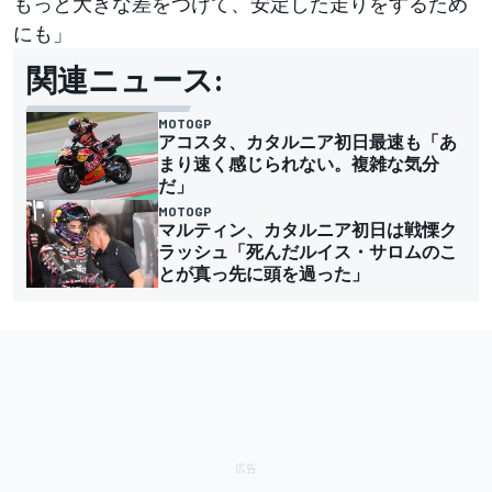
もっと大きな差をつけて、安定した走りをするため
にも」
関連ニュース:
MOTOGP
アコスタ、カタルニア初日最速も「あ
まり速く感じられない。複雑な気分
だ」
MOTOGP
マルティン、カタルニア初日は戦慄ク
ラッシュ「死んだルイス・サロムのこ
とが真っ先に頭を過った」