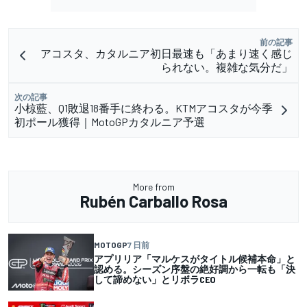
前の記事
アコスタ、カタルニア初日最速も「あまり速く感じ
られない。複雑な気分だ」
次の記事
小椋藍、Q1敗退18番手に終わる。KTMアコスタが今季
初ポール獲得｜MotoGPカタルニア予選
More from
Rubén Carballo Rosa
MOTOGP
7 日前
アプリリア「マルケスがタイトル候補本命」と
認める。シーズン序盤の絶好調から一転も「決
して諦めない」とリボラCEO