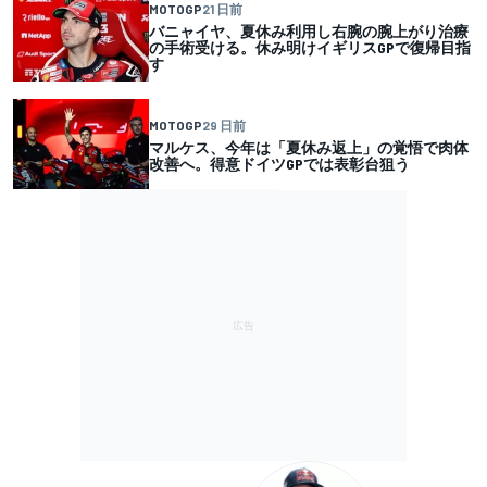
MOTOGP
21 日前
バニャイヤ、夏休み利用し右腕の腕上がり治療
の手術受ける。休み明けイギリスGPで復帰目指
す
MOTOGP
29 日前
マルケス、今年は「夏休み返上」の覚悟で肉体
改善へ。得意ドイツGPでは表彰台狙う