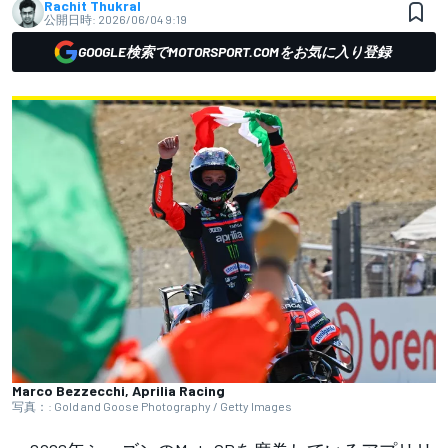
Rachit Thukral
公開日時:
2026/06/04 9:19
GOOGLE検索でMOTORSPORT.COMをお気に入り登録
Marco Bezzecchi, Aprilia Racing
写真：: Gold and Goose Photography / Getty Images