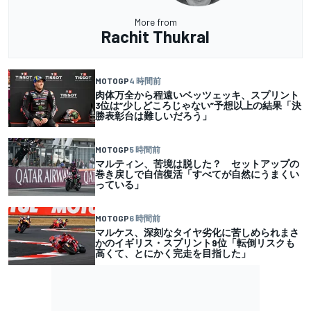
More from
Rachit Thukral
MOTOGP
4 時間前
肉体万全から程遠いベッツェッキ、スプリント
3位は”少しどころじゃない”予想以上の結果「決
勝表彰台は難しいだろう」
MOTOGP
5 時間前
マルティン、苦境は脱した？ セットアップの
巻き戻しで自信復活「すべてが自然にうまくい
っている」
MOTOGP
6 時間前
マルケス、深刻なタイヤ劣化に苦しめられまさ
かのイギリス・スプリント9位「転倒リスクも
高くて、とにかく完走を目指した」