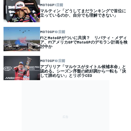
MOTOGP
1 日前
マルティン「どうしてまだランキングで首位に
立っているのか、自分でも理解できない」
MOTOGP
10 日前
F1とMotoGPがついに共演？ リバティ・メディ
ア、F1アメリカGPでMotoGPのデモラン計画を検
討中か
MOTOGP
10 日前
アプリリア「マルケスがタイトル候補本命」と
認める。シーズン序盤の絶好調から一転も「決
して諦めない」とリボラCEO