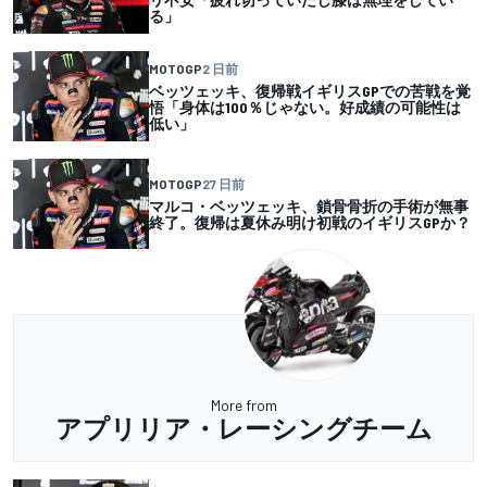
る」
MOTOGP
2 日前
ベッツェッキ、復帰戦イギリスGPでの苦戦を覚
悟「身体は100％じゃない。好成績の可能性は
低い」
MOTOGP
27 日前
マルコ・ベッツェッキ、鎖骨骨折の手術が無事
終了。復帰は夏休み明け初戦のイギリスGPか？
More from
アプリリア・レーシングチーム