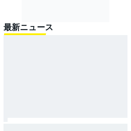
最新ニュース
福住仁嶺が今季2勝目……しかし喜びは控えめ「セーフ