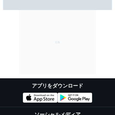
雨のSF富士で予選トップ3に入ったブラウニングとオサ
リバン。知られざる数奇な“腐れ縁”｜英国人ジャーナリ
スト”ジェイミー”の日本レース探訪記
アプリをダウンロード
ソーシャルメディア