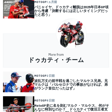
MOTOGP
1 ヵ月前
バニャイヤ、ドゥカティ離脱は2025年日本GP頃
から考慮「決断するには正しいタイミングだっ
たと思う」
More from
ドゥカティ・チーム
MOTOGP
2 日前
波乱万丈の前半戦を過ごしたマルケス兄弟。兄
マルクは「バルセロナでの事故がなければ、弟
がランク首位だったはず」
MOTOGP
8 日前
MotoGP史に名を刻むマルク・マルケス、何がそ
んなに特別なのか？ ドゥカティで復活王者支