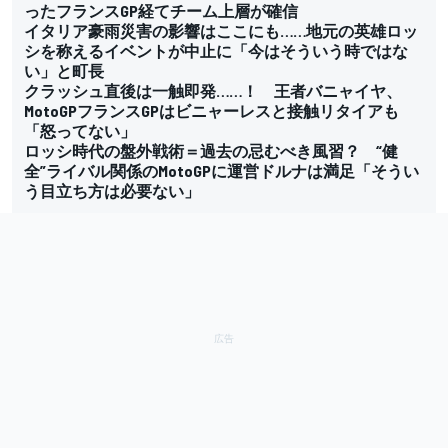
ったフランスGP経てチーム上層が確信
イタリア豪雨災害の影響はここにも……地元の英雄ロッ
シを称えるイベントが中止に「今はそういう時ではな
い」と町長
クラッシュ直後は一触即発……！ 王者バニャイヤ、
MotoGPフランスGPはビニャーレスと接触リタイアも
「怒ってない」
ロッシ時代の盤外戦術＝過去の忌むべき風習？ “健
全”ライバル関係のMotoGPに運営ドルナは満足「そうい
う目立ち方は必要ない」