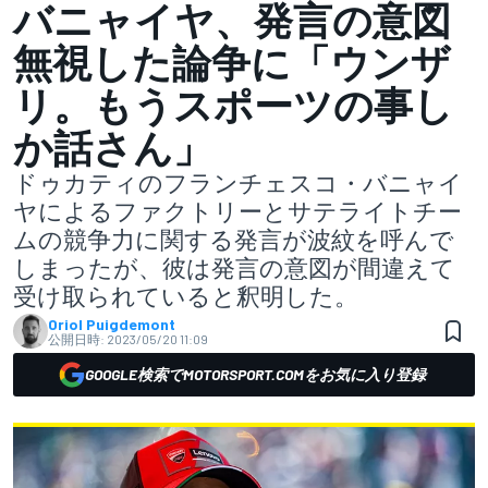
バニャイヤ、発言の意図
無視した論争に「ウンザ
リ。もうスポーツの事し
か話さん」
ドゥカティのフランチェスコ・バニャイ
ヤによるファクトリーとサテライトチー
ムの競争力に関する発言が波紋を呼んで
しまったが、彼は発言の意図が間違えて
受け取られていると釈明した。
Oriol Puigdemont
公開日時:
2023/05/20 11:09
GOOGLE検索でMOTORSPORT.COMをお気に入り登録