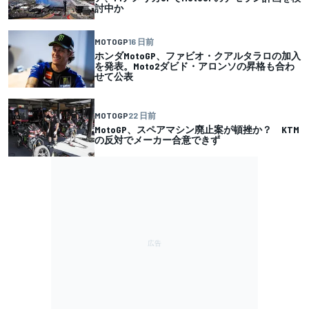
討中か
MOTOGP
16 日前
ホンダMotoGP、ファビオ・クアルタラロの加入
を発表。Moto2ダビド・アロンソの昇格も合わ
せて公表
MOTOGP
22 日前
MotoGP、スペアマシン廃止案が頓挫か？ KTM
の反対でメーカー合意できず