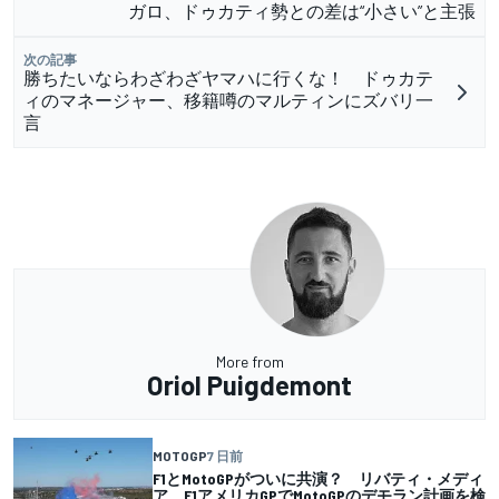
ガロ、ドゥカティ勢との差は“小さい”と主張
次の記事
勝ちたいならわざわざヤマハに行くな！ ドゥカテ
ィのマネージャー、移籍噂のマルティンにズバリ一
言
More from
Oriol Puigdemont
MOTOGP
7 日前
F1とMotoGPがついに共演？ リバティ・メディ
ア、F1アメリカGPでMotoGPのデモラン計画を検