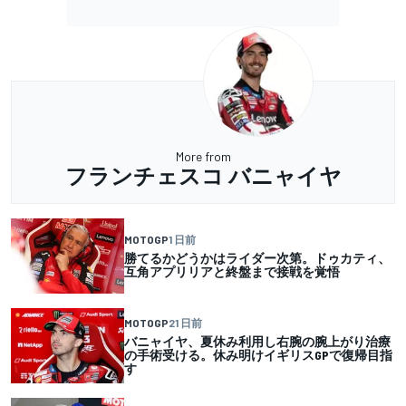
More from
フランチェスコ バニャイヤ
MOTOGP
1 日前
勝てるかどうかはライダー次第。ドゥカティ、
互角アプリリアと終盤まで接戦を覚悟
MOTOGP
21 日前
バニャイヤ、夏休み利用し右腕の腕上がり治療
の手術受ける。休み明けイギリスGPで復帰目指
す