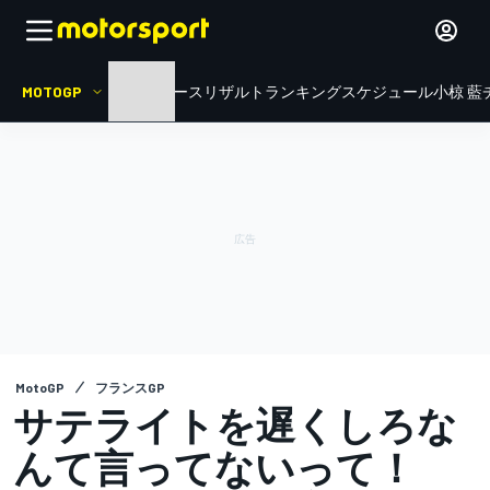
MOTOGP
HOME
ニュース
リザルト
ランキング
スケジュール
小椋 藍
MotoGP
フランスGP
サテライトを遅くしろな
んて言ってないって！