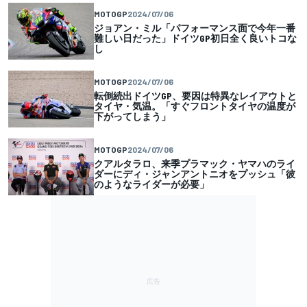
MOTOGP
2024/07/06
ジョアン・ミル「パフォーマンス面で今年一番
難しい日だった」ドイツGP初日全く良いトコな
し
MOTOGP
2024/07/06
転倒続出ドイツGP、要因は特異なレイアウトと
タイヤ・気温。「すぐフロントタイヤの温度が
下がってしまう」
MOTOGP
2024/07/06
クアルタラロ、来季プラマック・ヤマハのライ
ダーにディ・ジャンアントニオをプッシュ「彼
のようなライダーが必要」