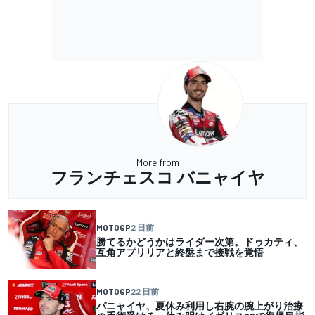
More from
フランチェスコ バニャイヤ
MOTOGP
2 日前
勝てるかどうかはライダー次第。ドゥカティ、
互角アプリリアと終盤まで接戦を覚悟
MOTOGP
22 日前
バニャイヤ、夏休み利用し右腕の腕上がり治療