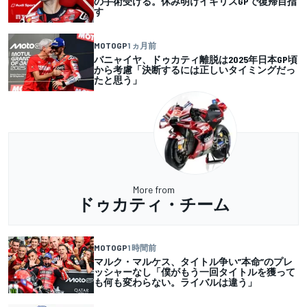
の手術受ける。休み明けイギリスGPで復帰目指
す
MOTOGP
1 ヵ月前
バニャイヤ、ドゥカティ離脱は2025年日本GP頃
から考慮「決断するには正しいタイミングだっ
たと思う」
More from
ドゥカティ・チーム
MOTOGP
1 時間前
マルク・マルケス、タイトル争い”本命”のプレ
ッシャーなし「僕がもう一回タイトルを獲って
も何も変わらない。ライバルは違う」