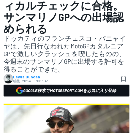
ィカルチェックに合格。
サンマリノGPへの出場認
められる
ドゥカティのフランチェスコ・バニャイ
ヤは、先日行なわれたMotoGPカタルニア
GPで激しいクラッシュを喫したものの、
今週末のサンマリノGPに出場する許可を
得ることができた。
Lewis Duncan
編集:
2023/09/08 3:43
GOOGLE検索でMOTORSPORT.COMをお気に入り登録