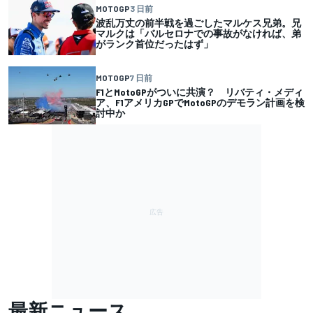
MOTOGP
3 日前
波乱万丈の前半戦を過ごしたマルケス兄弟。兄
マルクは「バルセロナでの事故がなければ、弟
がランク首位だったはず」
MOTOGP
7 日前
F1とMotoGPがついに共演？ リバティ・メディ
ア、F1アメリカGPでMotoGPのデモラン計画を検
討中か
最新ニュース