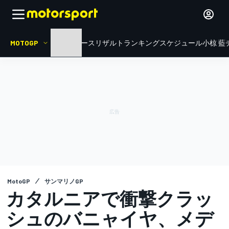
MOTOGP
HOME
ニュース
リザルト
ランキング
スケジュール
小椋 藍
MotoGP
サンマリノGP
カタルニアで衝撃クラッ
シュのバニャイヤ、メデ