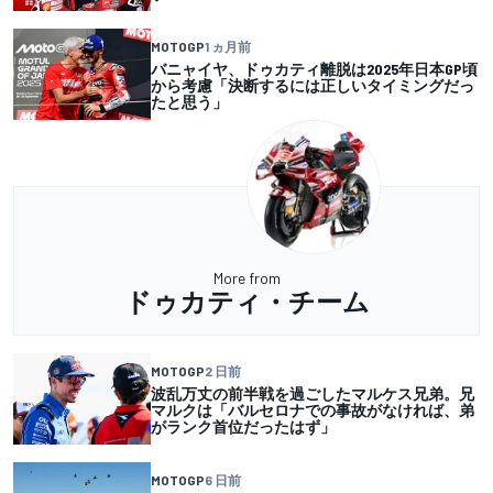
MOTOGP
1 ヵ月前
バニャイヤ、ドゥカティ離脱は2025年日本GP頃
から考慮「決断するには正しいタイミングだっ
たと思う」
More from
ドゥカティ・チーム
MOTOGP
2 日前
波乱万丈の前半戦を過ごしたマルケス兄弟。兄
マルクは「バルセロナでの事故がなければ、弟
がランク首位だったはず」
MOTOGP
6 日前