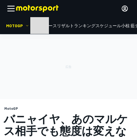
MOTOGP
HOME
ニュース
リザルト
ランキング
スケジュール
小椋 藍
MotoGP
バニャイヤ、あのマルケ
ス相手でも態度は変えな