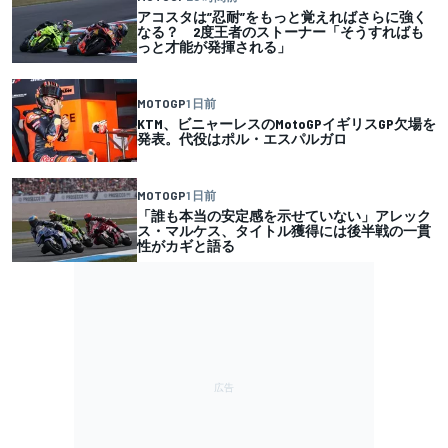
アコスタは”忍耐”をもっと覚えればさらに強く
なる？ 2度王者のストーナー「そうすればも
っと才能が発揮される」
MOTOGP
1 日前
KTM、ビニャーレスのMotoGPイギリスGP欠場を
発表。代役はポル・エスパルガロ
MOTOGP
1 日前
「誰も本当の安定感を示せていない」アレック
ス・マルケス、タイトル獲得には後半戦の一貫
性がカギと語る