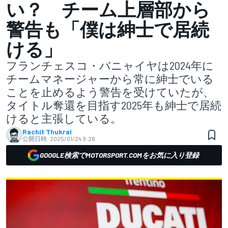
い？ チーム上層部から
警告も「僕は紳士で居続
ける」
フランチェスコ・バニャイヤは2024年に
チームマネージャーから常に紳士でいる
ことを止めるよう警告を受けていたが、
タイトル奪還を目指す2025年も紳士で居続
けると主張している。
Rachit Thukral
公開日時:
2025/01/24 9:26
GOOGLE検索でMOTORSPORT.COMをお気に入り登録