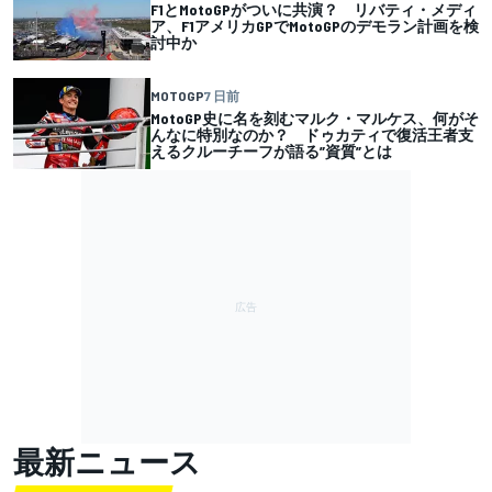
F1とMotoGPがついに共演？ リバティ・メディ
ア、F1アメリカGPでMotoGPのデモラン計画を検
討中か
MOTOGP
7 日前
MotoGP史に名を刻むマルク・マルケス、何がそ
んなに特別なのか？ ドゥカティで復活王者支
えるクルーチーフが語る”資質”とは
最新ニュース