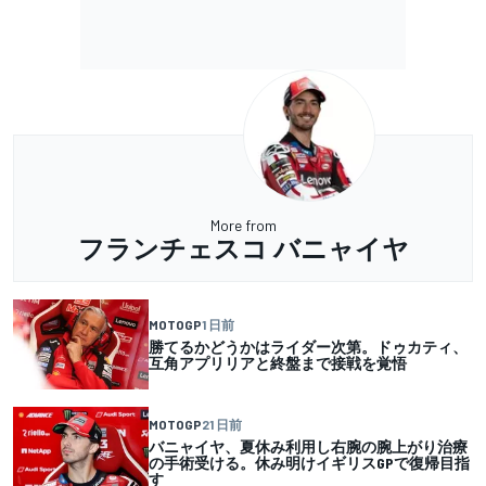
More from
フランチェスコ バニャイヤ
MOTOGP
1 日前
勝てるかどうかはライダー次第。ドゥカティ、
互角アプリリアと終盤まで接戦を覚悟
MOTOGP
21 日前
バニャイヤ、夏休み利用し右腕の腕上がり治療
の手術受ける。休み明けイギリスGPで復帰目指
す