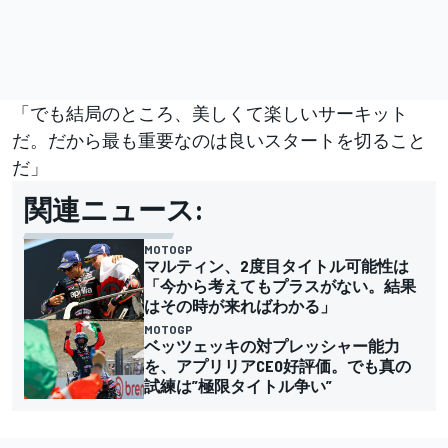
「でも結局のところ、美しくて楽しいサーキット
だ。だから最も重要なのは良いスタートを切ること
だ」
関連ニュース:
MOTOGP
マルティン、2度目タイトル可能性は
「今から考えてもプラスがない。結果
はその時が来ればわかる」
MOTOGP
ベッツェッキの対プレッシャー能力
を、アプリリアCEO好評価。でも真の
試練は”極限タイトル争い”