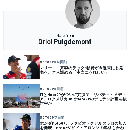
More from
Oriol Puigdemont
MOTOGP
8 時間前
マリーニ、来季のテック3移籍が今週末にも発
表へ。本人認める「本当にうれしい」
MOTOGP
8 日前
F1とMotoGPがついに共演？ リバティ・メディ
ア、F1アメリカGPでMotoGPのデモラン計画を検
討中か
MOTOGP
17 日前
ホンダMotoGP、ファビオ・クアルタラロの加入
を発表。Moto2ダビド・アロンソの昇格も合わ