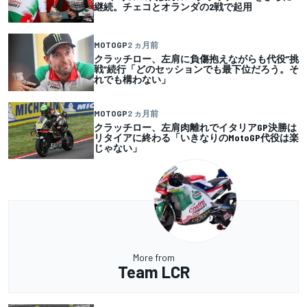
継続。チェコとオランダの2戦で起用
MOTOGP
2 ヵ月前
クラッチロー、左肩に負傷抱えながらも代役”挑
戦”続行「どのセッションでも最下位だろう。そ
れでも構わない」
MOTOGP
2 ヵ月前
クラッチロー、左肩肉離れでイタリアGP決勝は
リタイアに終わる「いきなりのMotoGP代役は楽
じゃない」
More from
Team LCR