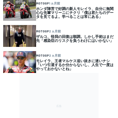
MOTOGP
1 ヵ月前
ホンダ陣営で好調の新人モレイラ、自分に無関
心な先輩マリーニにチクリ「僕は君たちのデー
タを見てるよ。学べることは常にある」
MOTOGP
2 ヵ月前
ザルコ、怪我の回復は順調。しかし手術はまだ
先「感染症のリスクを負うわけにはいかない」
MOTOGP
2 ヵ月前
モレイラ、王者マルケス追い抜きに迷いナシ
「いつ引退するか分からないし、人生で一度は
やっておかないとね」