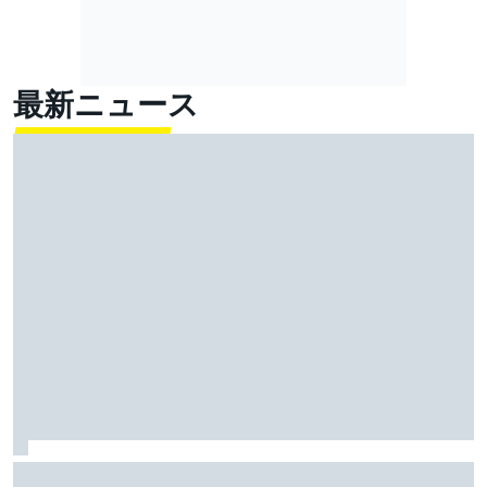
最新ニュース
キャデラックF1の抱える課題は新参特有？ アップデー