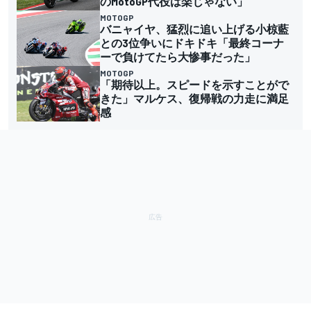
のMotoGP代役は楽じゃない」
MOTOGP
バニャイヤ、猛烈に追い上げる小椋藍
との3位争いにドキドキ「最終コーナ
ーで負けてたら大惨事だった」
MOTOGP
「期待以上。スピードを示すことがで
きた」マルケス、復帰戦の力走に満足
感