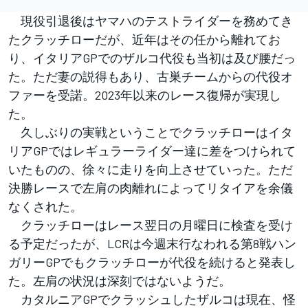
現役引退後はヤマハのテストライダーを務めてき
たクラッチローだが、近年はその任から離れてお
り、イタリアGPでのザルコ代役も当初は及び腰だっ
た。ただ妻の説得もあり、古巣チームからの代役オ
ファーを受諾。2023年以来のレース復帰が実現し
た。
久しぶりの実戦ということでクラッチローはイタ
リアGPではレギュラーライダー達に差をつけられて
いたものの、徐々に走りを向上させていった。ただ
決勝レースで左肩の肉離れによってリタイアを余儀
なくされた。
クラッチローはレース翌日の月曜日に検査を受け
る予定だったが、LCRは今週末行なわれる第8戦ハン
ガリーGPでもクラッチローが代役を続けると発表し
た。左肩の状況は深刻ではないようだ。
カタルニアGPでクラッシュしたザルコは現在、怪