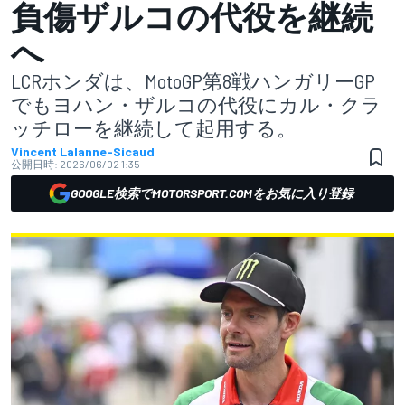
負傷ザルコの代役を継続
へ
LCRホンダは、MotoGP第8戦ハンガリーGP
でもヨハン・ザルコの代役にカル・クラ
ッチローを継続して起用する。
Vincent Lalanne-Sicaud
公開日時:
2026/06/02 1:35
GOOGLE検索でMOTORSPORT.COMをお気に入り登録