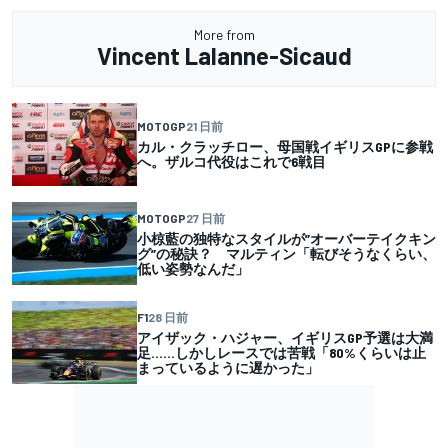
More from
Vincent Lalanne-Sicaud
MOTOGP
21 日前
カル・クラッチロー、母国戦イギリスGPに参戦
へ。ザルコ代役はこれで6戦目
MOTOGP
27 日前
小椋藍の独特なスタイルが”オーバーテイクキン
グ”の秘訣？ マルティン「転びそうなくらい、
低い姿勢なんだ」
F1
28 日前
アイザック・ハジャー、イギリスGP予選は大満
足……しかしレースでは苦戦「80%くらいは止
まっているように遅かった」