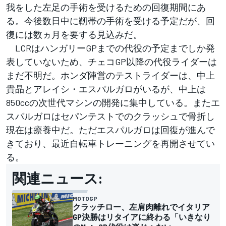
我をした左足の手術を受けるための回復期間にあ
る。今後数日中に靭帯の手術を受ける予定だが、回
復には数ヵ月を要する見込みだ。
LCRはハンガリーGPまでの代役の予定までしか発
表していないため、チェコGP以降の代役ライダーは
まだ不明だ。ホンダ陣営のテストライダーは、中上
貴晶とアレイシ・エスパルガロがいるが、中上は
850ccの次世代マシンの開発に集中している。またエ
スパルガロはセパンテストでのクラッシュで骨折し
現在は療養中だ。ただエスパルガロは回復が進んで
きており、最近自転車トレーニングを再開させてい
る。
関連ニュース:
MOTOGP
クラッチロー、左肩肉離れでイタリア
GP決勝はリタイアに終わる「いきなり