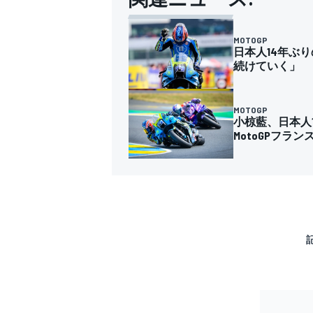
MOTOGP
日本人14年ぶ
続けていく」
MOTOGP
小椋藍、日本人
MotoGPフラン