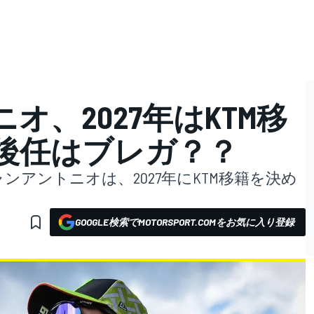
オ、2027年はKTM移
の後任はブレガ？？
ャンアントニオは、2027年にKTM移籍を決め
GOOGLE検索でMOTORSPORT.COMをお気に入り登録