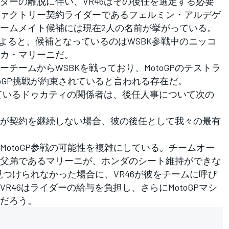
ーの離脱に伴い、VR46はその後任を選定する必要
ァクトリー契約ライダーであるフェルミン・アルデゲ
ームメイト候補には現在2人の名前が挙がっている。
情報によると、候補となっているのはWSBK参戦中のニッコ
カ・マリーニだ。
ームからWSBKを戦っており、MotoGPのテストラ
oGP挑戦が約束されていると言われる存在だ。
ているドゥカティの関係者は、後任人事について次の
が契約を継続しない場合、彼の後任として我々の最有
otoGP参戦の可能性を複雑にしている。チームオー
父弟であるマリーニが、ホンダのシート維持ができな
を見つけられなかった場合に、VR46が彼をチームに呼び
R46はライダーの給与を負担し、さらにMotoGPマシ
だろう。