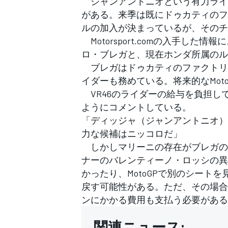
ジャンアントニオという有力ライダ
がある。来季は既にドゥカティのフ
ルの加入が決まっているが、そのチ
Motorsport.comの入手した
ロ・ブレガと、現在ホンダ所属のル
ブレガはドゥカティのファクトリーチ
イダーも務めている。将来的なMot
VR46のライダーの給与を負担し
ようにコメントしている。
「ディッジャ（ジャンアントニオ）
力な候補はニッコロだ」
しかしマリーニの存在がブレガのM
ナーのバレンティーノ・ロッシの異
かったり、MotoGPで別のシート
戻す可能性がある。ただ、その場合V
ンにかかる費用も支払う必要がある
関連ニュース: