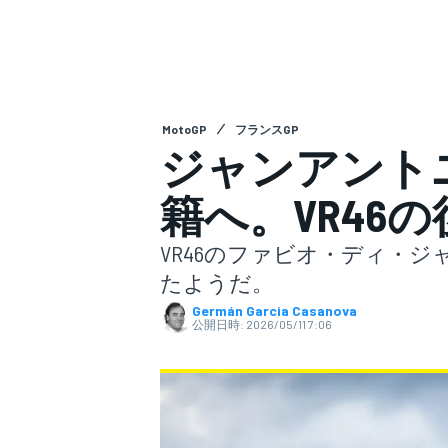
スーパーフォーミュラ
MotoGP
フランスGP
ジャンアントニ
籍へ。VR46
VR46のファビオ・ディ・ジ
スーパーGT
たようだ。
Germán Garcia Casanova
公開日時:
2026/05/11 7:06