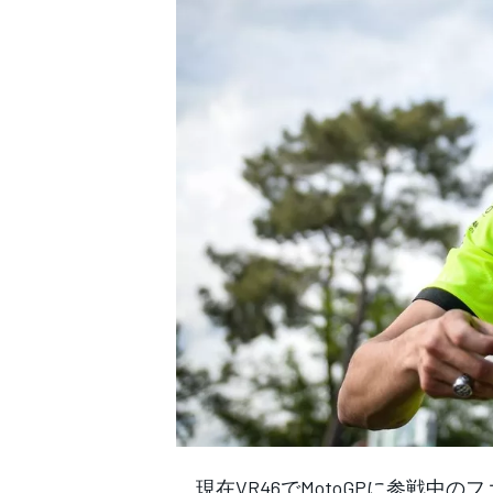
WEC
現在VR46でMotoGPに参戦中の