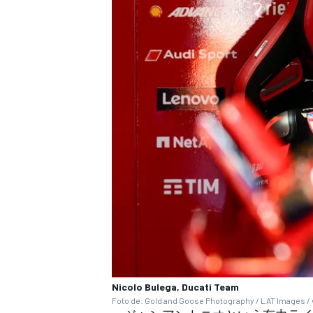
Nicolo Bulega, Ducati Team
Foto de: Gold and Goose Photography / LAT Images / 
すべてのカテゴリー