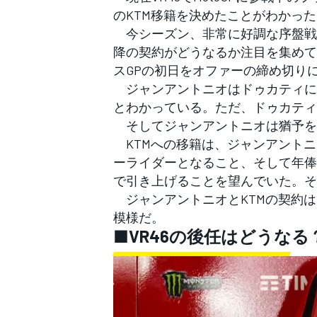
フォーミュラE
のKTM移籍を決めたことがわかっ
今シーズン、非常に好調な序盤戦を
降の契約がどうなるか注目を集めて
スGPの初日をオファーの締め切り
ジャンアントニオはドゥカティに
とわかっている。ただ、ドゥカティ
そしてジャンアントニオは猶予を与
KTMへの移籍は、ジャンアントニ
ーライダーとなること、そして年俸を
で引き上げることを望んでいた。そ
ジャンアントニオとKTMの契約は
模様だ。
■VR46の後任はどうなる