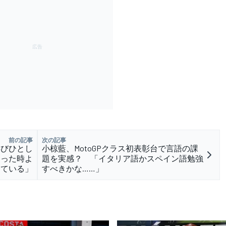
前の記事
次の記事
喜びひとし
小椋藍、MotoGPクラス初表彰台で言語の課
なった時よ
題を実感？ 「イタリア語かスペイン語勉強
っている」
すべきかな……」