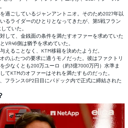
た。
過ごしているジャンアントニオ。そのため2027年以
いるライダーのひとりとなってきたが、第5戦フラン
にしていた。
対して、金銭面の条件を満たすオファーを求めていた
とVR46側は猶予を求めていた。
えることなく、KTM移籍を決めたようだ。
オのふたつの要求に適うモノだった。彼はファクトリ
少なくとも200万ユーロ（約3億7000万円）水準ま
してKTMのオファーはそれを満たすものだった。
、フランスGP2日目にパドック内で正式に締結された
？