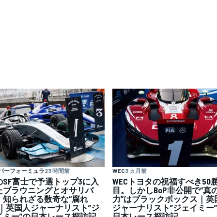
パーフォーミュラ
23 時間前
WEC
3 ヵ月前
のSF富士で予選トップ3に入
WECトヨタの祝福すべき50
たブラウニングとオサリバ
目。しかしBoP非公開で“真
。知られざる数奇な“腐れ
力”はブラックボックス｜英
”｜英国人ジャーナリスト”ジ
ジャーナリスト”ジェイミー
イミー”の日本レース探訪記
日本レース探訪記