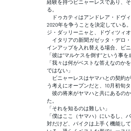
経験を持つビニャーレスであり、そ
フォーミュラE
る。
ドゥカティはアンドレア・ドヴィ
2020年を争うことを決定してい
ジ・ダッリーニャと、ドヴィツィオ
イタリアの新聞ガゼッタ・デロ・ス
インアップを入れ替える場合、ビニ
「彼は“マルケスを倒す”という事
「我々は何がベストな答えなのかを
ではない」
ビニャーレスはヤマハとの契約が終わ
う考えにオープンだと、10月初旬タ
彼の将来がヤマハと共にあるのか
た。
「それを知るのは難しい」
「僕はここ（ヤマハ）にいるし、バ
対だけど、バイクは上手く機能して