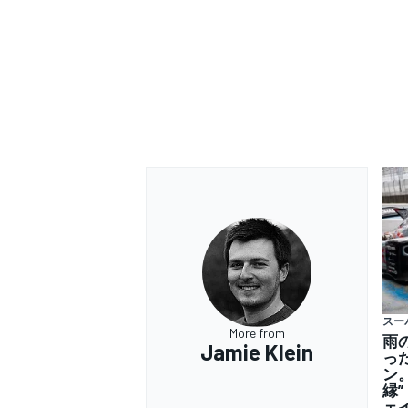
スー
More from
雨
Jamie Klein
っ
ン
縁
ェ