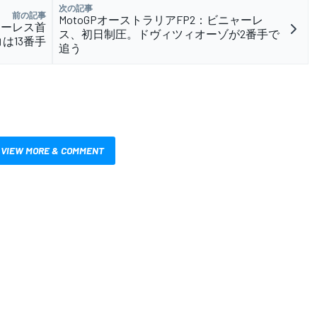
次の記事
前の記事
MotoGPオーストラリアFP2：ビニャーレ
ャーレス首
ス、初日制圧。ドヴィツィオーゾが2番手で
は13番手
追う
VIEW MORE & COMMENT