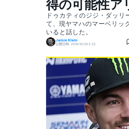
得の可能性ア
ドゥカティのジジ・ダッリー
スーパーフォーミュラ
て、現ヤマハのマーベリッ
いると話した。
Jamie Klein
公開日時:
2019/10/25 3:22
スーパーGT