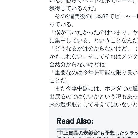
いる。恐らくベストな形でレースに
獲得しているんだ」
その2週間後の日本GPでビニャー
っている。
「僕が言いたかったのはつまり、ヤ
に集中している、ということなんだ
「どうなるかは分からないけど、（開
かもしれない。そしてそれはメンタ
全然分からないけどね」
「重要なのは今年を可能な限り良い
ことだ」
また今季中盤には、ホンダでの適
出戻るのではないかという噂もあっ
来の選択肢として考えてはいないと
Read Also:
”中上貴晶の表彰台”も予想したクラ
すべてのカテゴリー