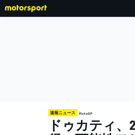
F1
MOTOGP
速報ニュース
MotoGP
ドゥカティ、2