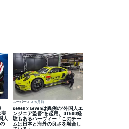
スーパーGT
3 ヵ月前
勝
seven x sevenは異例の“外国人エ
の実
ンジニア監督”を起用。GT500経
国人
験もあるハーヴィー「このチー
”の
ムは日本と海外の良さを融合し
ている」