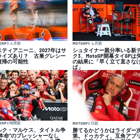
OGP
3 ヵ月前
MOTOGP
5 ヵ月前
スティアニーニ、2027年はサ
シュタイナー親分率いる新
ライズあり？ 古巣グレシー
ク3、MotoGP開幕タイGPは
復帰の可能性
の結果に「早く立て直さな
ば」
OGP
2 時間前
MOTOGP
2 日前
ルク・マルケス、タイトル争
勝てるかどうかはライダー
”本命”のプレッシャーなし
第。ドゥカティ、互角アプ