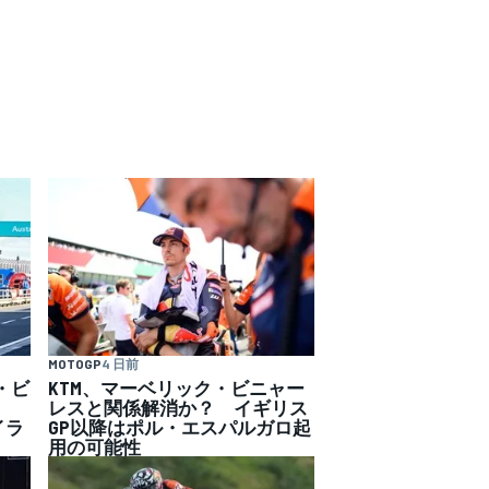
MOTOGP
4 日前
・ビ
KTM、マーベリック・ビニャー
レスと関係解消か？ イギリス
イラ
GP以降はポル・エスパルガロ起
用の可能性