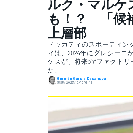
ルク・マルケ
も！？ 「候
スーパーフォーミュラ
上層部
ドゥカティのスポーティン
ィは、2024年にグレシー
ケスが、将来の”ファクトリ
た。
Germán Garcia Casanova
スーパーGT
編集:
2023/12/12 16:45