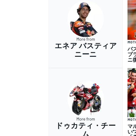
More from
MOT
エネア バスティア
バ
ニーニ
プ
ニ
More from
MOT
ドゥカティ・チー
マ
い
ム