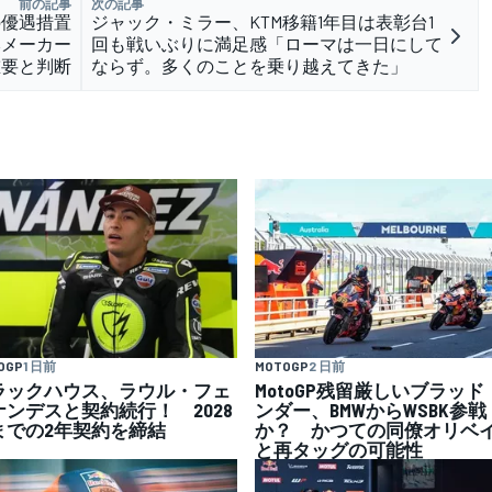
前の記事
次の記事
の優遇措置
ジャック・ミラー、KTM移籍1年目は表彰台1
本メーカー
回も戦いぶりに満足感「ローマは一日にして
重要と判断
ならず。多くのことを乗り越えてきた」
OGP
1 日前
MOTOGP
2 日前
ラックハウス、ラウル・フェ
MotoGP残留厳しいブラッド
ナンデスと契約続行！ 2028
ンダー、BMWからWSBK参戦
までの2年契約を締結
か？ かつての同僚オリベ
と再タッグの可能性