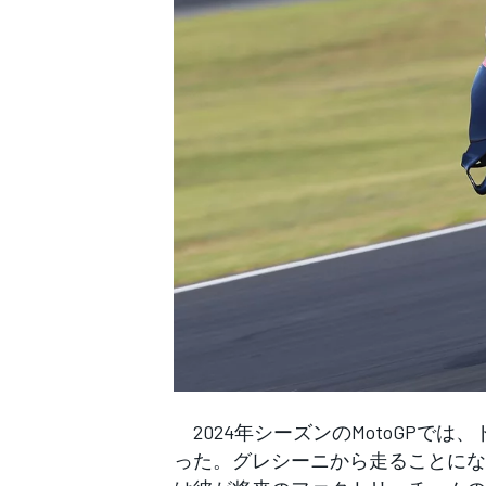
WEC
2024年シーズンのMotoGPで
った。グレシーニから走ることにな