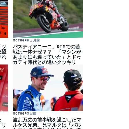
MOTOGP
6 ヵ月前
テッ
バスティアニーニ、KTMでの苦
失望
戦は一体ナゼ？？ 「マシンが
けれ
あまりにも違っていた」とドゥ
カティ時代との違いクッキリ
MOTOGP
3 日前
波乱万丈の前半戦を過ごしたマ
次
ルケス兄弟。兄マルクは「バル
リリ