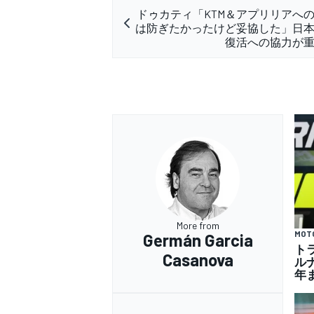
ドゥカティ「KTM＆アプリリアへ
は防ぎたかったけど妥協した」日
復活への協力が
More from
MOT
Germán Garcia
ト
Casanova
ル
年