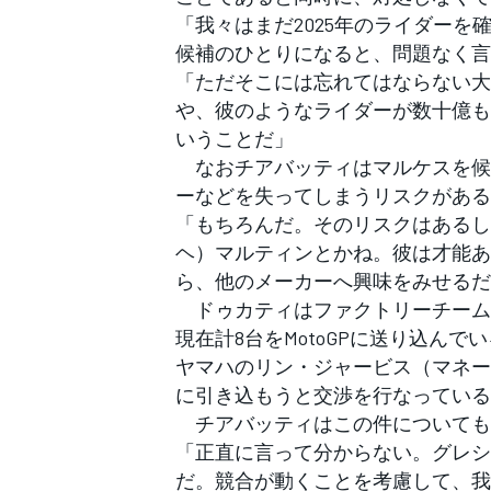
「我々はまだ2025年のライダー
候補のひとりになると、問題なく言
「ただそこには忘れてはならない大
や、彼のようなライダーが数十億も
いうことだ」
なおチアバッティはマルケスを候
ーなどを失ってしまうリスクがある
「もちろんだ。そのリスクはあるし
ヘ）マルティンとかね。彼は才能あ
ら、他のメーカーへ興味をみせるだ
ドゥカティはファクトリーチームと
現在計8台をMotoGPに送り込ん
ヤマハのリン・ジャービス（マネージ
に引き込もうと交渉を行なっている
チアバッティはこの件についても
「正直に言って分からない。グレシー
だ。競合が動くことを考慮して、我
すべてのカテゴリー