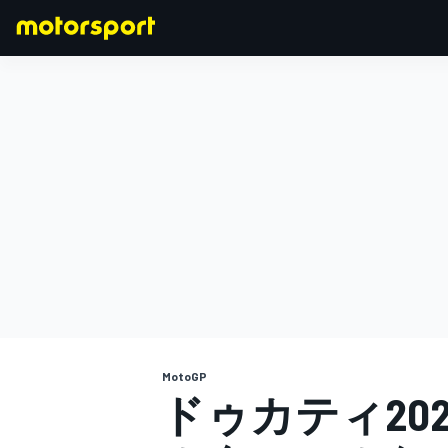
F1
MOTOGP
MotoGP
ドゥカティ20