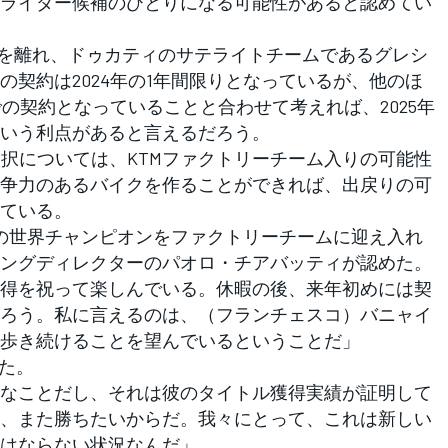
ライダー候補のひとりになる可能性があると認めてい
を離れ、ドゥカティのサテライトチームであるグレシ
契約は2024年の1年間限りとなっているが、他のほ
での契約となっていることと合わせて考えれば、2025年
いう利点があると言えるだろう。
選択については、KTMファクトリーチーム入りの可能性
争力のあるバイクを作ることができれば、出戻りの可
ている。
の世界チャンピオンをファクトリーチームに迎え入れ
ングディレクターのパオロ・チアバッティが認めた。
得を祝って楽しんでいる。休暇の後、来年初めには契
ろう。私に言えるのは、（フランチェスコ）バニャイ
歩き続けることを望んでいるということだ」
った。
なことだし、それは彼のタイトル獲得実績が証明して
、また勝ちたいからだ。我々にとって、これは新しい
はならない状況なんだ」