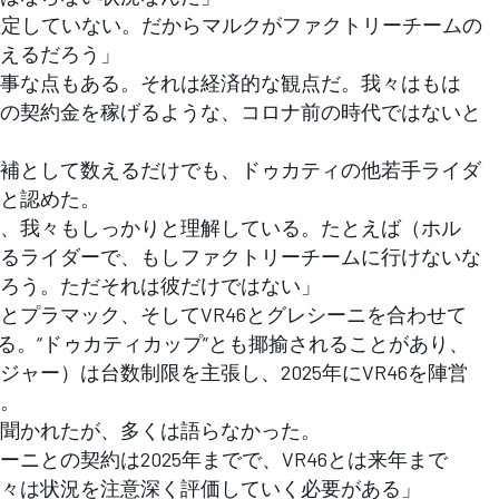
を確定していない。だからマルクがファクトリーチームの
えるだろう」
事な点もある。それは経済的な観点だ。我々はもは
の契約金を稼げるような、コロナ前の時代ではないと
補として数えるだけでも、ドゥカティの他若手ライダ
と認めた。
、我々もしっかりと理解している。たとえば（ホル
るライダーで、もしファクトリーチームに行けないな
ろう。ただそれは彼だけではない」
プラマック、そしてVR46とグレシーニを合わせて
でいる。“ドゥカティカップ”とも揶揄されることがあり、
ャー）は台数制限を主張し、2025年にVR46を陣営
。
聞かれたが、多くは語らなかった。
ニとの契約は2025年までで、VR46とは来年まで
々は状況を注意深く評価していく必要がある」