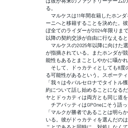
は彼が将来のファクトリーチームの
フォーミュラE
る。
マルケスは11年間在籍したホンダ
ーニへと移籍することを決めた。彼の
ぼ全てのライダーが2024年限りま
以降の契約交渉が自由に行なえると
マルケスの2025年以降に向けた
が指摘されている。またホンダが競
能性もあるとまことしやかに囁かれ
そして、ドゥカティとしても8度
る可能性があるという。スポーティ
「我々は今バルセロナでタイトル獲
約について話し始めることになるだ
ヤとドゥカティは両方とも同じ道を
チアバッティはGPOneにそう語
「マルクが勝者であることは明らか
いる。彼がドゥカティを選んだのは
ことであると同時に、対処しなくて