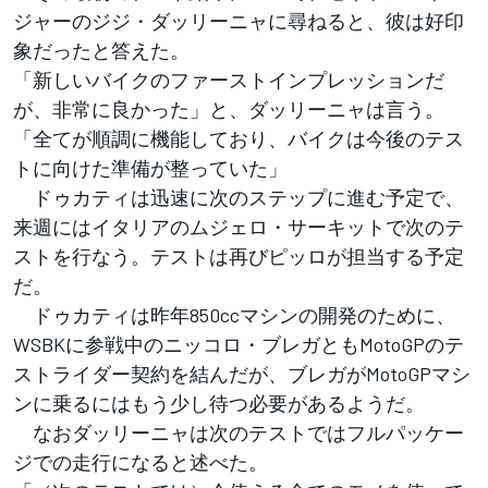
ジャーのジジ・ダッリーニャに尋ねると、彼は好印
象だったと答えた。
「新しいバイクのファーストインプレッションだ
が、非常に良かった」と、ダッリーニャは言う。
「全てが順調に機能しており、バイクは今後のテス
トに向けた準備が整っていた」
ドゥカティは迅速に次のステップに進む予定で、
来週にはイタリアのムジェロ・サーキットで次のテ
ストを行なう。テストは再びピッロが担当する予定
だ。
ドゥカティは昨年850ccマシンの開発のために、
WSBKに参戦中のニッコロ・ブレガともMotoGPのテ
ストライダー契約を結んだが、ブレガがMotoGPマシ
ンに乗るにはもう少し待つ必要があるようだ。
なおダッリーニャは次のテストではフルパッケー
ジでの走行になると述べた。