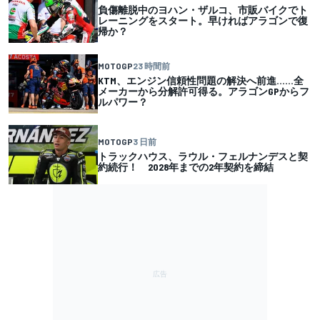
負傷離脱中のヨハン・ザルコ、市販バイクでト
レーニングをスタート。早ければアラゴンで復
帰か？
MOTOGP
23 時間前
KTM、エンジン信頼性問題の解決へ前進……全
メーカーから分解許可得る。アラゴンGPからフ
ルパワー？
MOTOGP
3 日前
トラックハウス、ラウル・フェルナンデスと契
約続行！ 2028年までの2年契約を締結