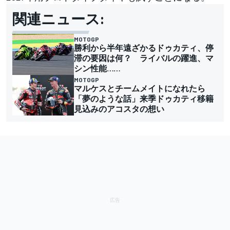
関連ニュース:
MOTOGP
勝利から半年遠ざかるドゥカティ、停
滞の要因は何？ ライバルの躍進、マ
シン性能……
MOTOGP
マルケスとチームメイトになれたら
「夢のような話」来季ドゥカティ移籍
見込みのアコスタの想い