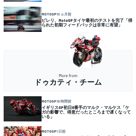
MOTOGP
10 ヵ月前
ピレリ、MotoGPタイヤ最初のテストを完了「得
られた初期フィードバックは非常に有望」
More from
ドゥカティ・チーム
MOTOGP
18 時間前
イギリスGP初日6番手のマルク・マルケス「ケ
ガの影響で、得意だったところまで遅くなって
いる」
MOTOGP
1 日前