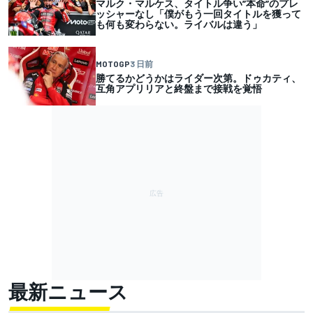
マルク・マルケス、タイトル争い”本命”のプレ
ッシャーなし「僕がもう一回タイトルを獲って
も何も変わらない。ライバルは違う」
MOTOGP
3 日前
勝てるかどうかはライダー次第。ドゥカティ、
互角アプリリアと終盤まで接戦を覚悟
最新ニュース