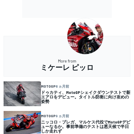
More from
ミケーレ ピッロ
MOTOGP
6 ヵ月前
ドゥカティ、MotoGPシェイクダウンテストで新
エアロをデビュー。タイトル防衛に向け攻めの
姿勢
MOTOGP
9 ヵ月前
ニッコロ・ブレガ、マルケス代役でMotoGPデビ
ューなるか。事前準備のテストは悪天候で半日
しか走れず