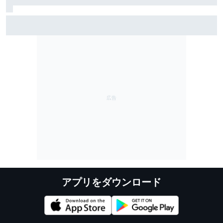
スーパーGT優勝で憑き物も取れた？ スーパーフォー
ミュラ第8戦で予選Q3進出の牧野任祐、表情も明るく
「今までと違うメンタルで臨めている」
アプリをダウンロード