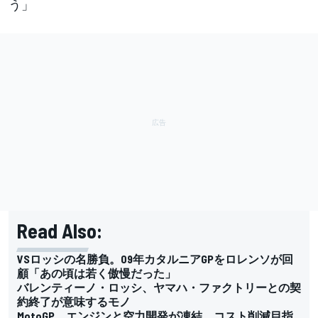
う」
Read Also:
VSロッシの名勝負。09年カタルニアGPをロレンソが回
顧「あの頃は若く傲慢だった」
バレンティーノ・ロッシ、ヤマハ・ファクトリーとの契
約終了が意味するモノ
MotoGP、エンジンと空力開発が凍結。コスト削減目指