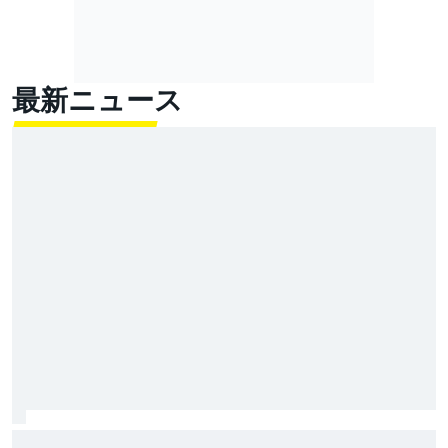
最新ニュース
Moto3イギリス予選｜スコット・オグデン、今季初ポー