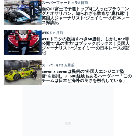
スーパーフォーミュラ
2 日前
雨のSF富士で予選トップ3に入ったブラウニン
グとオサリバン。知られざる数奇な“腐れ縁”｜
英国人ジャーナリスト”ジェイミー”の日本レー
ス探訪記
WEC
3 ヵ月前
WECトヨタの祝福すべき50勝目。しかしBoP非
公開で“真の実力”はブラックボックス｜英国人
ジャーナリスト”ジェイミー”の日本レース探訪
記
スーパーGT
3 ヵ月前
seven x sevenは異例の“外国人エンジニア監
督”を起用。GT500経験もあるハーヴィー「この
チームは日本と海外の良さを融合している」