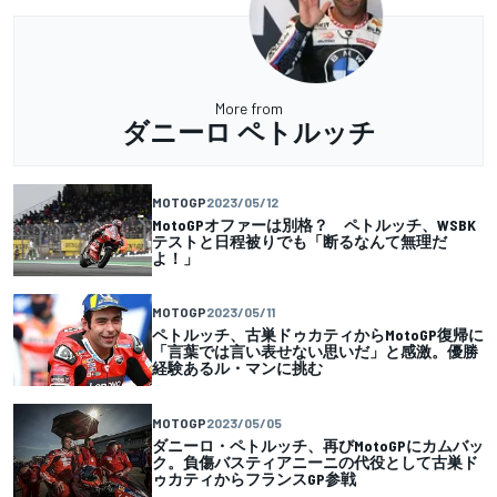
More from
ダニーロ ペトルッチ
MOTOGP
2023/05/12
MotoGPオファーは別格？ ペトルッチ、WSBK
テストと日程被りでも「断るなんて無理だ
よ！」
MOTOGP
2023/05/11
ペトルッチ、古巣ドゥカティからMotoGP復帰に
「言葉では言い表せない思いだ」と感激。優勝
経験あるル・マンに挑む
MOTOGP
2023/05/05
ダニーロ・ペトルッチ、再びMotoGPにカムバッ
ク。負傷バスティアニーニの代役として古巣ド
ゥカティからフランスGP参戦