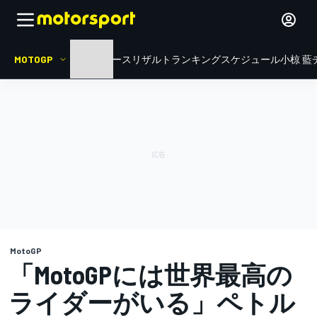
MOTOGP
HOME
ニュース
リザルト
ランキング
スケジュール
小椋 藍
MotoGP
「MotoGPには世界最高の
ライダーがいる」ペトル