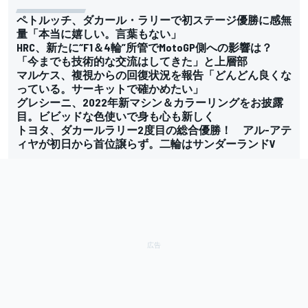
ペトルッチ、ダカール・ラリーで初ステージ優勝に感無
量「本当に嬉しい。言葉もない」
HRC、新たに“F1＆4輪”所管でMotoGP側への影響は？
「今までも技術的な交流はしてきた」と上層部
マルケス、複視からの回復状況を報告「どんどん良くな
っている。サーキットで確かめたい」
グレシーニ、2022年新マシン＆カラーリングをお披露
目。ビビッドな色使いで身も心も新しく
トヨタ、ダカールラリー2度目の総合優勝！ アル-アテ
ィヤが初日から首位譲らず。二輪はサンダーランドV