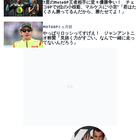
7度のMotoGP王者相手に堂々優勝争い！ チェ
コGPで2位の小椋藍、マルケスに“小言”「君はた
くさん勝ってるんだから、勝たせてよ！」
MOTOGP
2 ヵ月前
やっぱりロッシってすげえ！ ジャンアントニ
オ称賛「見抜く力がすごい。なんで一緒に走っ
てないんだろう」