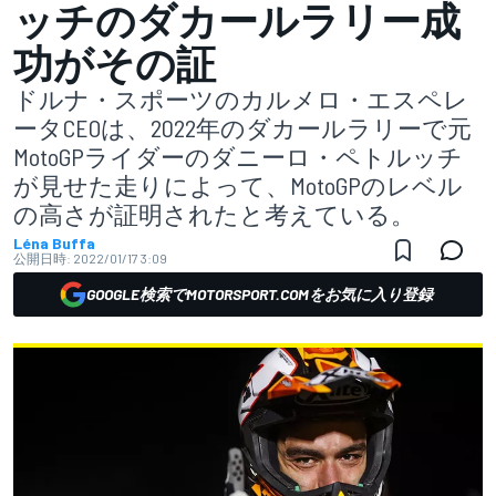
ッチのダカールラリー成
功がその証
ドルナ・スポーツのカルメロ・エスペレ
ータCEOは、2022年のダカールラリーで元
MotoGPライダーのダニーロ・ペトルッチ
が見せた走りによって、MotoGPのレベル
の高さが証明されたと考えている。
Léna Buffa
公開日時:
2022/01/17 3:09
GOOGLE検索でMOTORSPORT.COMをお気に入り登録